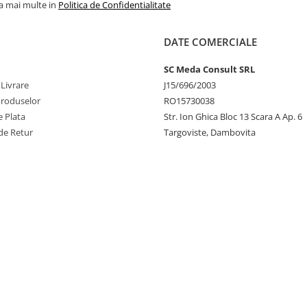
la mai multe in
Politica de Confidentialitate
DATE COMERCIALE
SC Meda Consult SRL
 Livrare
J15/696/2003
Produselor
RO15730038
 Plata
Str. Ion Ghica Bloc 13 Scara A Ap. 6
de Retur
Targoviste, Dambovita