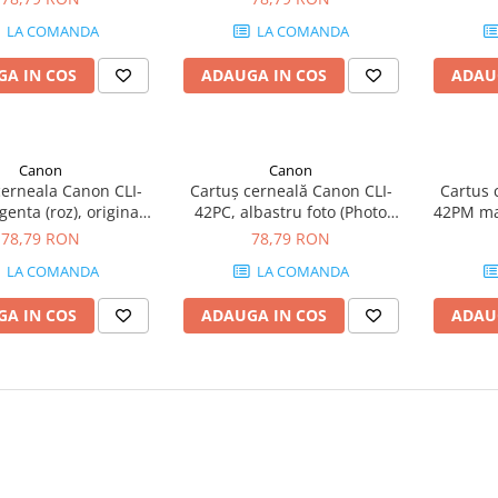
LA COMANDA
LA COMANDA
A IN COS
ADAUGA IN COS
ADAU
Canon
Canon
cerneala Canon CLI-
Cartuș cerneală Canon CLI-
Cartus 
enta (roz), original,
42PC, albastru foto (Photo
42PM mag
416 pagini
Cyan), original, 292 de
20
78,79 RON
78,79 RON
fotografii, 13 ml
LA COMANDA
LA COMANDA
A IN COS
ADAUGA IN COS
ADAU