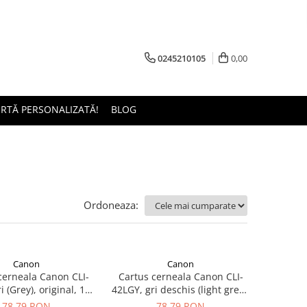
0245210105
0,00
ERTĂ PERSONALIZATĂ!
BLOG
Ordoneaza:
Canon
Canon
cerneala Canon CLI-
Cartus cerneala Canon CLI-
i (Grey), original, 13
42LGY, gri deschis (light grey),
ml
original, 13 ml
78,79 RON
78,79 RON