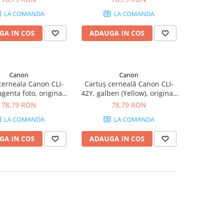
LA COMANDA
LA COMANDA
GA IN COS
ADAUGA IN COS
Canon
Canon
cerneala Canon CLI-
Cartuș cerneală Canon CLI-
enta foto, original,
42Y, galben (Yellow), original,
0 pagini, 13 ml
284 pagini
78,79 RON
78,79 RON
LA COMANDA
LA COMANDA
GA IN COS
ADAUGA IN COS