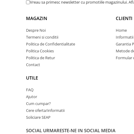
Vreau sa primesc newsletter cu promotiile magazinului. Af
Imprimante 3D
Accesorii imprimante 3D
MAGAZIN
CLIENTI
Filament imprimanta 3D
Despre Noi
Home
Laptopuri
Termeni si conditii
Informatii
Laptopuri / notebookuri
Politica de Confidentialitate
Garantia 
Laptopuri gaming
Politica Cookies
Metode de
Ultrabookuri
Politica de Retur
Formular 
Contact
Laptop-uri 2 in 1
Accesorii laptop
UTILE
Mini PC AI
FAQ
Piese si accesorii
Ajutor
Accesorii Printing
Cum cumpar?
Ribbon
Cere oferta/informatii
Soliciare SEAP
Desktop PC
PC Office
SOCIAL
URMARESTE-NE IN SOCIAL MEDIA