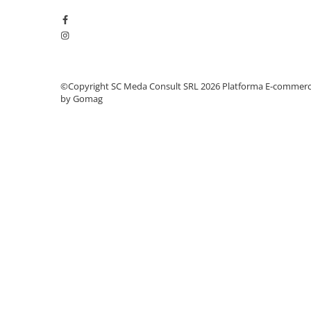
PC Gaming
Workstation
All-in-One PC
Mini PC
©Copyright SC Meda Consult SRL 2026
Platforma E-commer
Monitoare
by Gomag
Monitoare LED
Accesorii monitoare
Componente
Placi video
Procesoare
Placi de baza
Memorii RAM
SSD-uri interne
Hard disk-uri interne
Surse