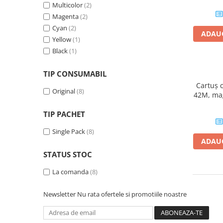
Multicolor
(2)
Plottere
Magenta
(2)
Consumabile imprimanta
Cyan
(2)
ADAUG
Tonere
Yellow
(1)
Black
(1)
Drum unit
Capete imprimare
TIP CONSUMABIL
Cartuse inkjet si cerneala
Cartuș 
Original
(8)
42M, mag
Hartie
TIP PACHET
Ribbon
Developer
Single Pack
(8)
ADAUG
Consumabile imprimanta
STATUS STOC
compatibile
Tonere compatibile
La comanda
(8)
Cartuse compatibile
Newsletter
Nu rata ofertele si promotiile noastre
Drum unit compatibile
Printare 3D