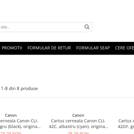
PROMOTII
FORMULAR DE RETUR
FORMULAR SEAP
CERE OF
1-
8
din
8
produse
Canon
Canon
cerneala Canon CLI-
Cartus cerneala Canon CLI-
Cartus 
ru (black), original,
42C, albastru (cyan), original,
42GY, gr
 pagini, 13 ml
13 ml
78,79 RON
78,79 RON