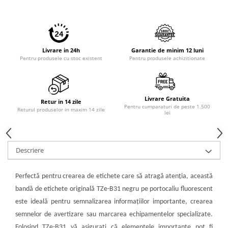
Livrare in 24h
Garantie de minim 12 luni
Pentru produsele cu stoc existent
Pentru produsele achizitionate
Livrare Gratuita
Retur in 14 zile
Pentru cumparaturi de peste 1.500
Returul produselor in maxim 14 zile
lei
Descriere
Perfectă pentru crearea de etichete care să atragă atenția, această
bandă de etichete originală TZe-B31 negru pe portocaliu fluorescent
este ideală pentru semnalizarea informațiilor importante, crearea
semnelor de avertizare sau marcarea echipamentelor specializate.
Folosind TZe-B31 vă asigurați că elementele importante pot fi