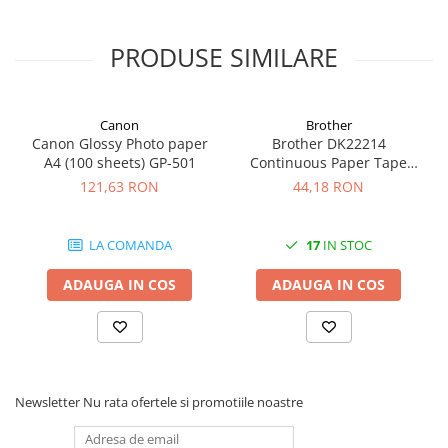
calitate înaltă. Asigură rezultate clare și rezistente.
PRODUSE SIMILARE
Canon
Brother
Canon Glossy Photo paper
Brother DK22214
A4 (100 sheets) GP-501
Continuous Paper Tape
12mm x 30.48m
121,63 RON
44,18 RON
LA COMANDA
17
IN STOC
ADAUGA IN COS
ADAUGA IN COS
Newsletter
Nu rata ofertele si promotiile noastre