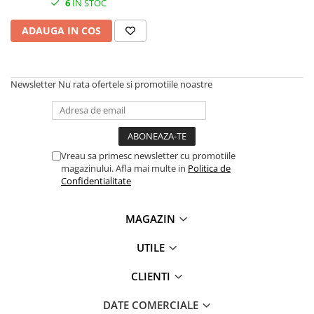
6
IN STOC
SSD-uri externe
Camere IP
ADAUGA IN COS
Hard disk-uri externe
Accesorii retelistica
Card reader
PDU
Placi captura
Newsletter
Nu rata ofertele si promotiile noastre
Adaptoare PCI / PCIe
Vreau sa primesc newsletter cu promotiile
magazinului. Afla mai multe in
Politica de
Confidentialitate
MAGAZIN
UTILE
CLIENTI
DATE COMERCIALE