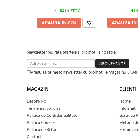
HUB 
Imprimante 3D
33
IN STOC
4
IN
Accesorii imprimante 3D
ADAUGA IN COS
ADAUGA IN
Filament imprimanta 3D
Laptopuri
Laptopuri / notebookuri
Laptopuri gaming
Newsletter
Nu rata ofertele si promotiile noastre
Ultrabookuri
Laptop-uri 2 in 1
Vreau sa primesc newsletter cu promotiile magazinului. Af
Accesorii laptop
Mini PC AI
MAGAZIN
CLIENTI
Piese si accesorii
Despre Noi
Home
Accesorii Printing
Termeni si conditii
Informatii
Ribbon
Politica de Confidentialitate
Garantia 
Politica Cookies
Metode de
Desktop PC
Politica de Retur
Formular 
PC Office
Contact