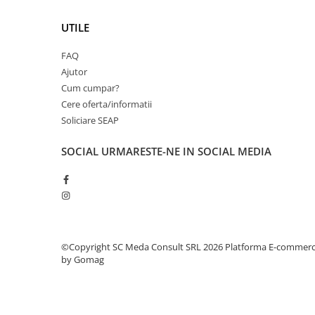
PC Gaming
UTILE
Workstation
All-in-One PC
FAQ
Mini PC
Ajutor
Cum cumpar?
Monitoare
Cere oferta/informatii
Monitoare LED
Soliciare SEAP
Accesorii monitoare
SOCIAL
URMARESTE-NE IN SOCIAL MEDIA
Componente
Placi video
Procesoare
Placi de baza
Memorii RAM
©Copyright SC Meda Consult SRL 2026
Platforma E-commer
by Gomag
SSD-uri interne
Hard disk-uri interne
Surse