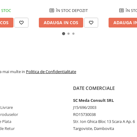
Tilt
 STOC
ÎN STOC DEPOZIT
ÎN ST
 COS
ADAUGA IN COS
ADAUGA I
la mai multe in
Politica de Confidentialitate
DATE COMERCIALE
SC Meda Consult SRL
 Livrare
J15/696/2003
Produselor
RO15730038
 Plata
Str. Ion Ghica Bloc 13 Scara A Ap. 6
de Retur
Targoviste, Dambovita