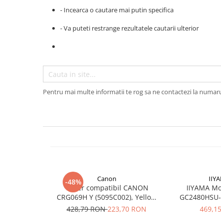
- Incearca o cautare mai putin specifica
Plottere
Consumabile imprimanta
- Va puteti restrange rezultatele cautarii ulterior
Tonere
Drum unit
Capete imprimare
Cartuse inkjet si cerneala
Pentru mai multe informatii te rog sa ne contactezi la numar
Hartie
Ribbon
Developer
Consumabile imprimanta
compatibile
Tonere compatibile
Canon
IIY
-48%
Cartuse compatibile
Toner compatibil CANON
IIYAMA Mo
CRG069H Y (5095C002), Yellow
GC2480HSU-B
Drum unit compatibile
(Galben), 5.5K pagini
Curved 1920 x 
428,79 RON
223,70 RON
469,1
Printare 3D
cd/m 3000:1 