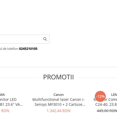
ul de telefon
0245210105
PROMOTII
AMA
Canon
LE
-12%
nitor LED
Multifunctional laser Canon i-
Monitor Com
1 23.6" VA
Sensys MF3010 + 2 Cartuse
C24-40, 23.8
1080 180Hz 300
Toner Black
pixeli, Black
5 RON
1.342,44 RON
449,00 RO
HDMI DP USB