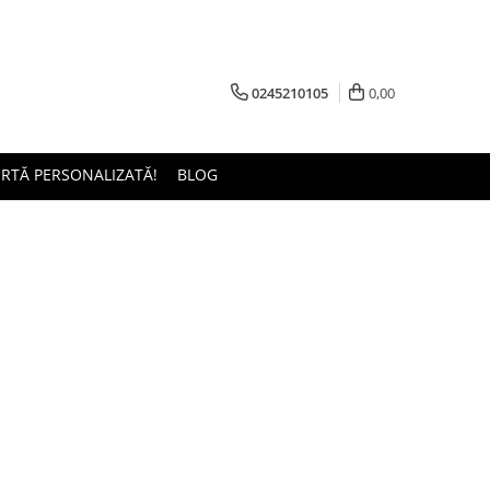
0245210105
0,00
ERTĂ PERSONALIZATĂ!
BLOG