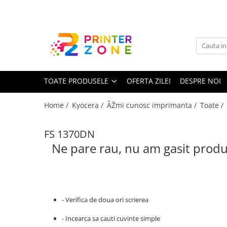
Toate Produsele
Imprimante
Imprimante laser
TOATE PRODUSELE
OFERTA ZILEI
DESPRE NOI
Imprimante cu jet
Multifunctionale laser
Home /
Kyocera /
ÃŽmi cunosc imprimanta /
Toate /
Multifunctionale cu jet
Imprimante etichete
FS 1370DN
Ne pare rau, nu am gasit produ
Imprimante termice
Scanere
Imprimante matriciale
Accesorii imprimante
- Verifica de doua ori scrierea
Accesorii multifunctionale
- Incearca sa cauti cuvinte simple
Piese schimb