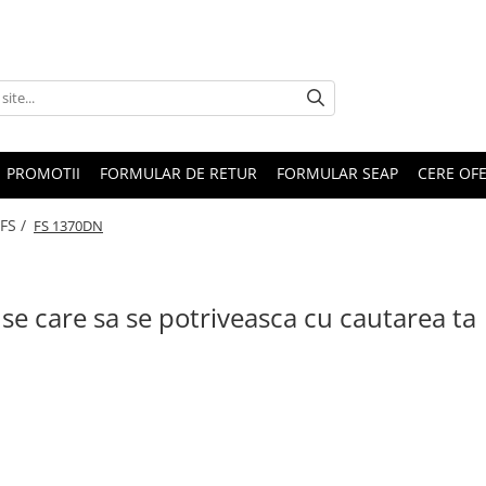
PROMOTII
FORMULAR DE RETUR
FORMULAR SEAP
CERE OF
FS /
FS 1370DN
se care sa se potriveasca cu cautarea ta