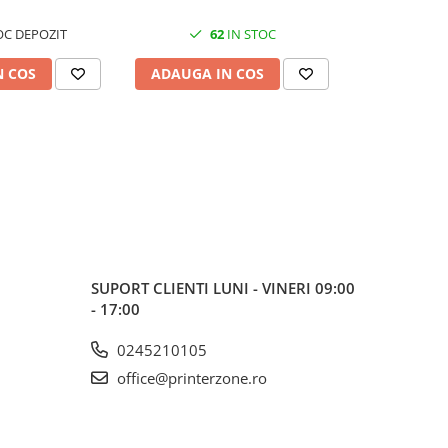
OC DEPOZIT
62
IN STOC
3
N COS
ADAUGA IN COS
ADAUGA 
SUPORT CLIENTI
LUNI - VINERI 09:00
- 17:00
0245210105
office@printerzone.ro