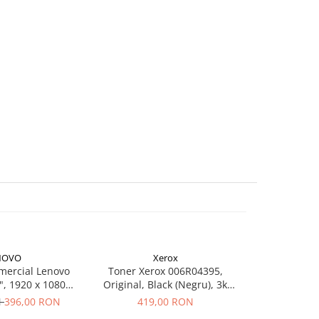
NOVO
Xerox
mercial Lenovo
Toner Xerox 006R04395,
Toner Can
", 1920 x 1080
Original, Black (Negru), 3k
negru (black
, 3 ani Garantie
pagini pentru C230V_DNI /
p
N
396,00 RON
419,00 RON
749
C235V_DNI