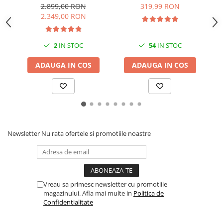
A4, Duplex, DADF, USB,
(black), original, 1.5k
1
2.899,00 RON
319,99 RON
Retea, WI-FI, 33ppm
pagini
2.349,00 RON
2
IN STOC
54
IN STOC
ADAUGA IN COS
ADAUGA IN COS
Newsletter
Nu rata ofertele si promotiile noastre
Vreau sa primesc newsletter cu promotiile
magazinului. Afla mai multe in
Politica de
Confidentialitate