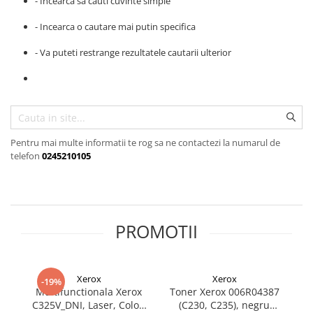
- Incearca sa cauti cuvinte simple
SSD-uri externe
Camere IP
- Incearca o cautare mai putin specifica
Hard disk-uri externe
Accesorii retelistica
- Va puteti restrange rezultatele cautarii ulterior
Card reader
PDU
Placi captura
Adaptoare PCI / PCIe
Pentru mai multe informatii te rog sa ne contactezi la numarul de
telefon
0245210105
PROMOTII
Xerox
Xerox
-19%
Multifunctionala Xerox
Toner Xerox 006R04387
Mo
C325V_DNI, Laser, Color,
(C230, C235), negru
P