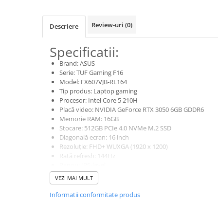
Imprimante 3D
Accesorii imprimante 3D
Review-uri
(0)
Descriere
Filament imprimanta 3D
Specificatii:
Laptopuri
Brand: ASUS
Laptopuri / notebookuri
Serie: TUF Gaming F16
Laptopuri gaming
Model: FX607VJB-RL164
Tip produs: Laptop gaming
Ultrabookuri
Procesor: Intel Core 5 210H
Laptop-uri 2 in 1
Placă video: NVIDIA GeForce RTX 3050 6GB GDDR6
Memorie RAM: 16GB
Accesorii laptop
Stocare: 512GB PCIe 4.0 NVMe M.2 SSD
Diagonală ecran: 16 inch
Mini PC AI
Rezoluție: FHD+ WUXGA (1920 x 1200)
Piese si accesorii
Rată refresh: 144Hz
Accesorii Printing
Panou: IPS-level
Sistem de operare: NoOS
VEZI MAI MULT
Ribbon
Conectivitate: Wi-Fi, Bluetooth
Porturi: USB-A, USB-C, HDMI, RJ-45, audio combo
Desktop PC
Informatii conformitate produs
Tastatură: iluminată
PC Office
Sistem răcire: TUF Cooling (dual fan, heatpipes)