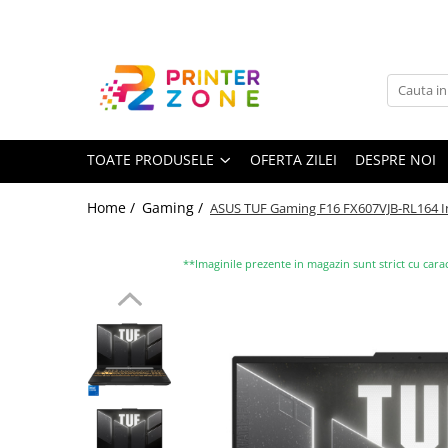
Toate Produsele
Imprimante
Imprimante laser
TOATE PRODUSELE
OFERTA ZILEI
DESPRE NOI
Imprimante cu jet
Multifunctionale laser
Home /
Gaming /
ASUS TUF Gaming F16 FX607VJB-RL164 I
Multifunctionale cu jet
Imprimante etichete
**Imaginile prezente in magazin sunt strict cu carac
Imprimante termice
Scanere
Imprimante matriciale
Accesorii imprimante
Accesorii multifunctionale
Piese schimb