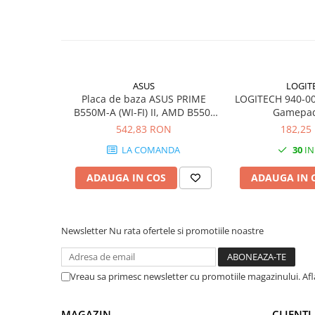
Construcție: certificare militară TUF
PC Gaming
Culoare: Mecha Gray
Workstation
All-in-One PC
Mini PC
ASUS
LOGIT
Monitoare
Placa de baza ASUS PRIME
LOGITECH 940-00
Monitoare LED
B550M-A (WI-FI) II, AMD B550,
Gamepad
socket AM4, mATX
542,83 RON
182,25
Accesorii monitoare
LA COMANDA
30
IN
Componente
Placi video
ADAUGA IN COS
ADAUGA IN 
Procesoare
Placi de baza
Newsletter
Nu rata ofertele si promotiile noastre
Memorii RAM
SSD-uri interne
Vreau sa primesc newsletter cu promotiile magazinului. Af
Hard disk-uri interne
Surse
MAGAZIN
CLIENTI