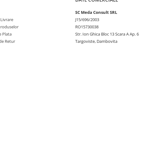
SC Meda Consult SRL
 Livrare
J15/696/2003
Produselor
RO15730038
 Plata
Str. Ion Ghica Bloc 13 Scara A Ap. 6
de Retur
Targoviste, Dambovita