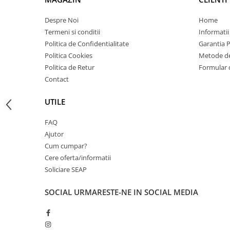
Carcase
Despre Noi
Home
Coolere CPU
Termeni si conditii
Informatii
Ventilatoare
Politica de Confidentialitate
Garantia 
Politica Cookies
Metode de
Pasta termica
Politica de Retur
Formular 
Placi video profesionale
Contact
SSD-uri externe
UTILE
Hard disk-uri externe
Card reader
FAQ
Ajutor
Placi captura
Cum cumpar?
Adaptoare PCI / PCIe
Cere oferta/informatii
Periferice PC
Soliciare SEAP
Mouse
SOCIAL
URMARESTE-NE IN SOCIAL MEDIA
Tastaturi
Kit mouse si tastatura
Web-cam-uri si sisteme