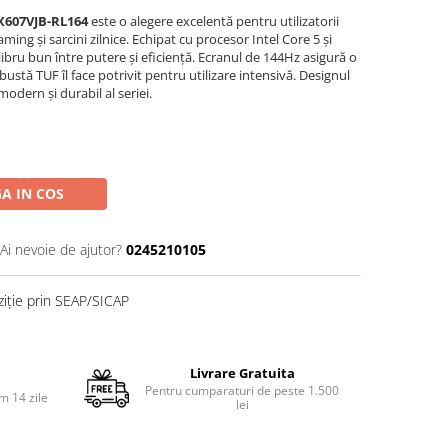
X607VJB-RL164
este o alegere excelentă pentru utilizatorii
ing și sarcini zilnice. Echipat cu procesor Intel Core 5 și
ibru bun între putere și eficiență. Ecranul de 144Hz asigură o
bustă TUF îl face potrivit pentru utilizare intensivă. Designul
dern și durabil al seriei.
A IN COS
Ai nevoie de ajutor?
0245210105
ziție prin SEAP/SICAP
Livrare Gratuita
Pentru cumparaturi de peste 1.500
m 14 zile
lei