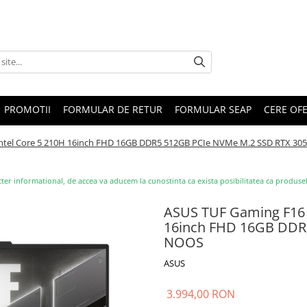
PROMOTII
FORMULAR DE RETUR
FORMULAR SEAP
CERE OF
ntel Core 5 210H 16inch FHD 16GB DDR5 512GB PCIe NVMe M.2 SSD RTX 3
ter informational, de accea va aducem la cunostinta ca exista posibilitatea ca produsele s
ASUS TUF Gaming F16 
16inch FHD 16GB DDR
NOOS
ASUS
3.994,00 RON