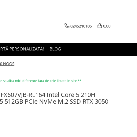
0245210105
0,00
ERTĂ PERSONALIZATĂ!
BLOG
050 NOOS
a aiba mici diferente fata de cele listate in site.**
FX607VJB-RL164 Intel Core 5 210H
5 512GB PCIe NVMe M.2 SSD RTX 3050