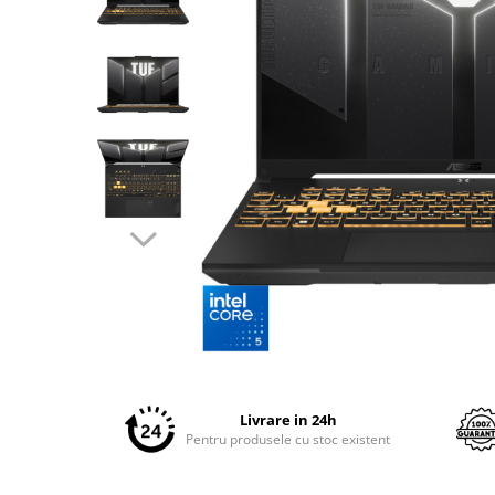
Plottere
Consumabile imprimanta
Tonere
Drum unit
Capete imprimare
Cartuse inkjet si cerneala
Hartie
Ribbon
Developer
Consumabile imprimanta
compatibile
Distribuie
Tonere compatibile
pe
Cartuse compatibile
Facebook
Livrare in 24h
Pentru produsele cu stoc existent
Drum unit compatibile
Printare 3D