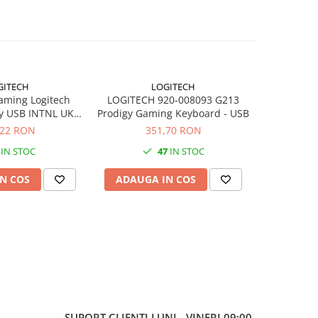
GITECH
LOGITECH
aming Logitech
LOGITECH 920-008093 G213
LOGITECH F
y USB INTNL UK
Prodigy Gaming Keyboard - USB
Pedal
 Black
,22 RON
351,70 RON
6
IN STOC
47
IN STOC
N COS
ADAUGA IN COS
ADAUG
SUPORT CLIENTI
LUNI - VINERI 09:00