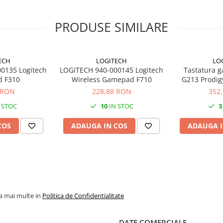
PRODUSE SIMILARE
ECH
LOGITECH
LO
0135 Logitech
LOGITECH 940-000145 Logitech
Tastatura g
 F310
Wireless Gamepad F710
G213 Prodig
RGB
 RON
228,88 RON
352
 STOC
10
IN STOC
3
COS
ADAUGA IN COS
ADAUGA I
la mai multe in
Politica de Confidentialitate
DATE COMERCIALE