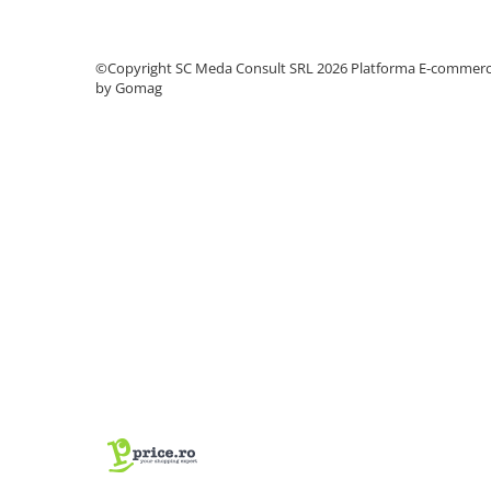
videoconferinta
Alte periferice
©Copyright SC Meda Consult SRL 2026
Platforma E-commer
Accesorii PC
by Gomag
Retelistica
Routere
Switch-uri
Access Point-uri
Cabluri retea
Sisteme Mesh WiFi
Placi de retea
Conectori & mufe retea
Rack-uri & accesorii rack
Patch panel-uri
Injectoare PoE
Modemuri