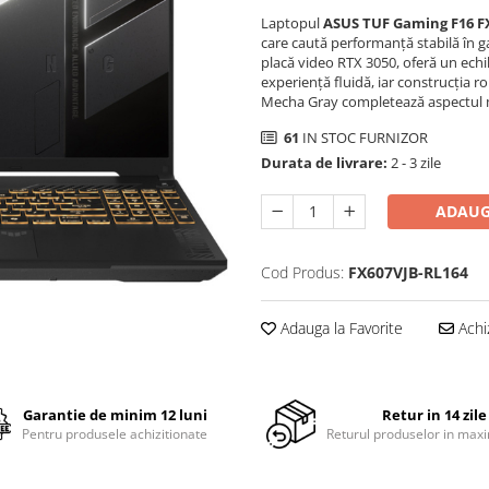
Laptopul
ASUS TUF Gaming F16 F
care caută performanță stabilă în gam
placă video RTX 3050, oferă un echil
experiență fluidă, iar construcția ro
Mecha Gray completează aspectul mo
61
IN STOC FURNIZOR
Durata de livrare:
2 - 3 zile
ADAUG
Cod Produs:
FX607VJB-RL164
Adauga la Favorite
Achi
Garantie de minim 12 luni
Retur in 14 zile
Pentru produsele achizitionate
Returul produselor in maxi