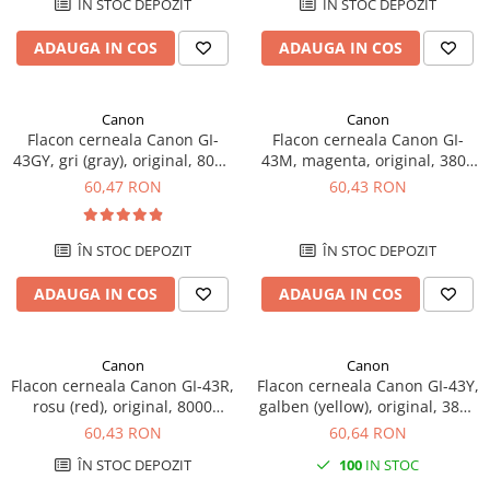
ÎN STOC DEPOZIT
ÎN STOC DEPOZIT
SSD-uri externe
Camere IP
ADAUGA IN COS
ADAUGA IN COS
Hard disk-uri externe
Accesorii retelistica
Card reader
PDU
Canon
Canon
Placi captura
Flacon cerneala Canon GI-
Flacon cerneala Canon GI-
Adaptoare PCI / PCIe
43GY, gri (gray), original, 8000
43M, magenta, original, 3800
pagini
fotografii, 60 ml
60,47 RON
60,43 RON
ÎN STOC DEPOZIT
ÎN STOC DEPOZIT
ADAUGA IN COS
ADAUGA IN COS
Canon
Canon
Flacon cerneala Canon GI-43R,
Flacon cerneala Canon GI-43Y,
rosu (red), original, 8000
galben (yellow), original, 3800
pagini, 60 ml
fotografii, 60 ml
60,43 RON
60,64 RON
ÎN STOC DEPOZIT
100
IN STOC