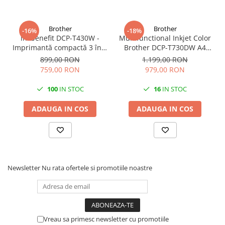
Brother
Brother
-16%
-18%
inkbenefit DCP-T430W -
Multifunctional Inkjet Color
Imprimantă compactă 3 în 1
Brother DCP-T730DW A4
cu rezervor de cerneală
Inkjet Ciss Duplex Wi-Fi
899,00 RON
1.199,00 RON
Garantie 5 Ani -
759,00 RON
979,00 RON
100
IN STOC
16
IN STOC
ADAUGA IN COS
ADAUGA IN COS
Newsletter
Nu rata ofertele si promotiile noastre
Vreau sa primesc newsletter cu promotiile