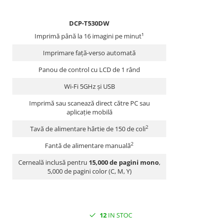
DCP-T530DW
Imprimă până la 16 imagini pe minut¹
Imprimare față-verso automată
Panou de control cu LCD de 1 rând
Wi-Fi 5GHz și USB
Imprimă sau scanează direct către PC sau
aplicație mobilă
2
Tavă de alimentare hârtie de 150 de coli
2
Fantă de alimentare manuală
Cerneală inclusă pentru
15,000 de pagini mono
,
5,000 de pagini color (C, M, Y)
12
IN STOC