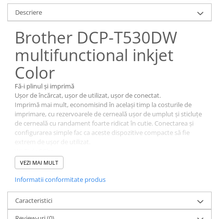
Descriere
Brother DCP-T530DW
multifunctional inkjet
Color
Fă-i plinul și imprimă
Ușor de încărcat, ușor de utilizat, ușor de conectat.
Imprimă mai mult, economisind în același timp la costurile de
imprimare, cu rezervoarele de cerneală ușor de umplut și sticluțe
de cerneală cu randament foarte ridicat în cutie. Conectarea și
configurarea simple fac ca aceste dispozitive compacte să fie
extrem de ușor de utilizat.
Wi-Fi de 5Ghz
Airprint
VEZI MAI MULT
Garantie 5 ani la inscrierea pe
https://www.brother.ro/5-years-warranty-promotion
Informatii conformitate produs
Caracteristici
Review-uri
(0)