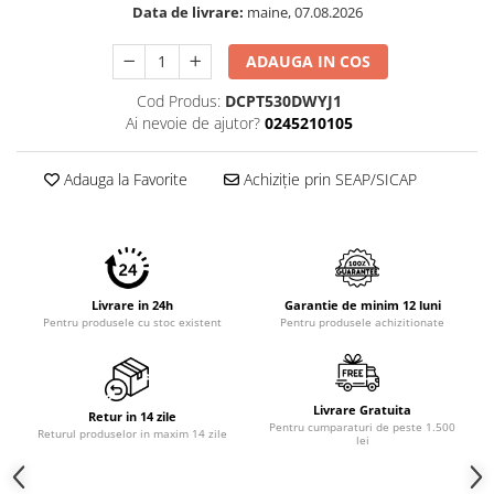
Data de livrare:
maine, 07.08.2026
ADAUGA IN COS
Cod Produs:
DCPT530DWYJ1
Ai nevoie de ajutor?
0245210105
Adauga la Favorite
Achiziție prin SEAP/SICAP
Livrare in 24h
Garantie de minim 12 luni
Pentru produsele cu stoc existent
Pentru produsele achizitionate
Livrare Gratuita
Retur in 14 zile
Pentru cumparaturi de peste 1.500
Returul produselor in maxim 14 zile
lei