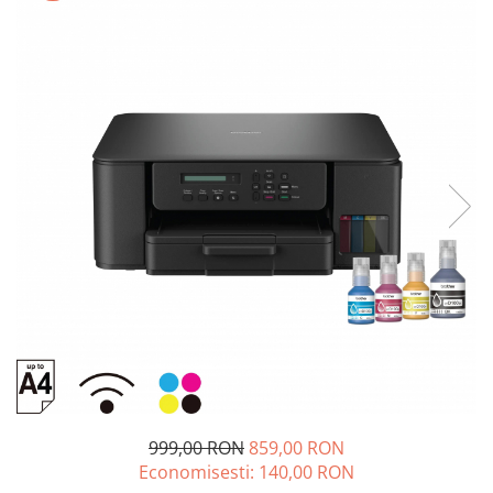
SSD-uri externe
Camere IP
Hard disk-uri externe
Accesorii retelistica
Card reader
PDU
Placi captura
Adaptoare PCI / PCIe
999,00 RON
859,00 RON
Economisesti:
140,00
RON