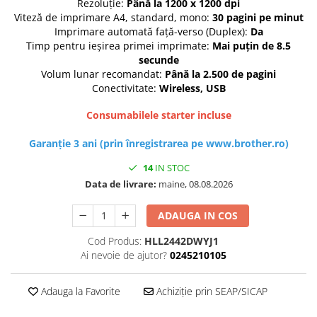
Rezoluţie:
Până la 1200 x 1200 dpi
Imprimante 3D
Viteză de imprimare A4, standard, mono:
30 pagini pe minut
Accesorii imprimante 3D
Imprimare automată faţă-verso (Duplex):
Da
Timp pentru ieşirea primei imprimate:
Mai puţin de 8.5
Filament imprimanta 3D
secunde
Volum lunar recomandat:
Până la 2.500 de pagini
Laptopuri
Conectivitate:
Wireless, USB
Laptopuri / notebookuri
Laptopuri gaming
Consumabilele starter incluse
Ultrabookuri
Garanţie 3 ani (prin înregistrarea pe
www.brother.ro
)
Laptop-uri 2 in 1
14
IN STOC
Accesorii laptop
Data de livrare:
maine, 08.08.2026
Mini PC AI
ADAUGA IN COS
Piese si accesorii
Accesorii Printing
Cod Produs:
HLL2442DWYJ1
Ai nevoie de ajutor?
0245210105
Ribbon
Desktop PC
Adauga la Favorite
Achiziție prin SEAP/SICAP
PC Office