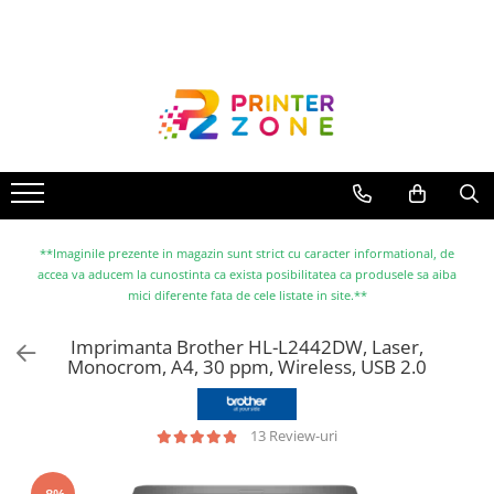
Toate Produsele
Imprimante
Imprimante laser
Imprimante cu jet
Multifunctionale laser
Multifunctionale cu jet
**Imaginile prezente in magazin sunt strict cu caracter informational, de
accea va aducem la cunostinta ca exista posibilitatea ca produsele sa aiba
Imprimante etichete
mici diferente fata de cele listate in site.**
Imprimante termice
Imprimanta Brother HL-L2442DW, Laser,
Scanere
Monocrom, A4, 30 ppm, Wireless, USB 2.0
Imprimante matriciale
Accesorii imprimante
13 Review-uri
Accesorii multifunctionale
Piese schimb