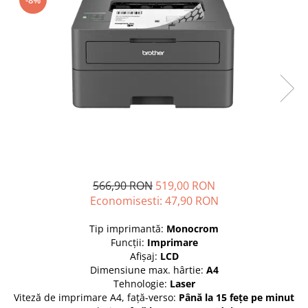
-8%
Plottere
Consumabile imprimanta
Tonere
Drum unit
Capete imprimare
Cartuse inkjet si cerneala
Hartie
Ribbon
Developer
566,90 RON
519,00 RON
Economisesti:
47,90
RON
Consumabile imprimanta
compatibile
Tip imprimantă:
Monocrom
Tonere compatibile
Funcţii:
Imprimare
Cartuse compatibile
Afişaj:
LCD
Dimensiune max. hârtie:
A4
Drum unit compatibile
Tehnologie:
Laser
Viteză de imprimare A4, faţă-verso:
Până la 15 fețe pe minut
Printare 3D