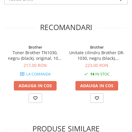
videoconferinta
Alte periferice
Accesorii PC
RECOMANDARI
Retelistica
Routere
Brother
Brother
Switch-uri
Toner Brother TN1030,
Unitate cilindru Brother DR-
negru (black), original, 1000
1030, negru (black),
Access Point-uri
pagini
original, 10.000 pagini
217,00 RON
223,00 RON
Cabluri retea
LA COMANDA
14
IN STOC
Sisteme Mesh WiFi
ADAUGA IN COS
ADAUGA IN COS
Placi de retea
Conectori & mufe retea
Rack-uri & accesorii rack
Patch panel-uri
Injectoare PoE
PRODUSE SIMILARE
Modemuri