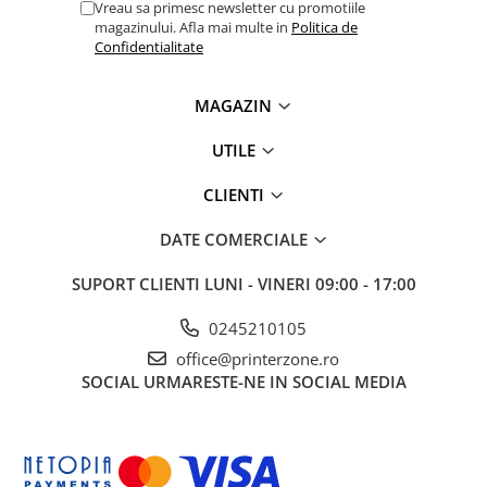
Solutii backup
Vreau sa primesc newsletter cu promotiile
magazinului. Afla mai multe in
Politica de
Carcase HDD externe
Confidentialitate
Memorii USB
MAGAZIN
SD Card-uri
Tablete
UTILE
Tablete inteligente
CLIENTI
Accesorii tablete
Telefoane
DATE COMERCIALE
Smartphone-uri
SUPORT CLIENTI
LUNI - VINERI 09:00 - 17:00
Accesorii telefoane
0245210105
Smart Home
office@printerzone.ro
Camere supraveghere smart
SOCIAL
URMARESTE-NE IN SOCIAL MEDIA
Prize inteligente
Hub-uri smart
Termostate smart