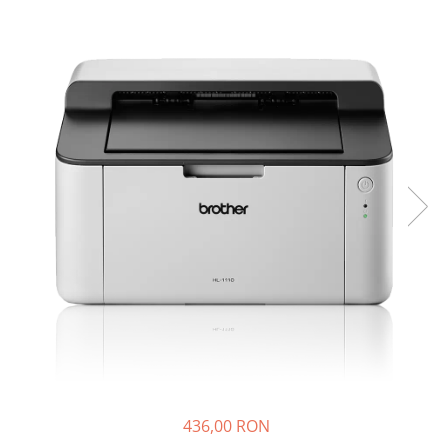
Plottere
Consumabile imprimanta
Tonere
Drum unit
Capete imprimare
Cartuse inkjet si cerneala
Hartie
Ribbon
Developer
Consumabile imprimanta
compatibile
Tonere compatibile
Cartuse compatibile
Drum unit compatibile
436,00 RON
Printare 3D