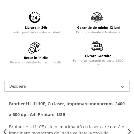
PC Gaming
Workstation
All-in-One PC
Livrare in 24h
Garantie de minim 12 luni
Mini PC
Pentru produsele cu stoc existent
Pentru produsele achizitionate
Monitoare
Monitoare LED
Livrare Gratuita
Accesorii monitoare
Retur in 14 zile
Pentru cumparaturi de peste 1.500
Returul produselor in maxim 14 zile
lei
Componente
Placi video
Procesoare
Descriere
Placi de baza
Memorii RAM
Brother HL-1110E, Cu laser, Imprimare monocrom, 2400
SSD-uri interne
x 600 dpi, A4, Printare, USB
Hard disk-uri interne
Brother HL-1110E este o imprimantă cu laser care oferă o
Surse
imprimare monocrom de înaltă calitate. Rezoluția