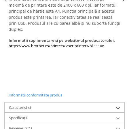
Carcase
maximă de printare este de 2400 x 600 dpi, iar formatul
principal de hârtie este A4. Funcția principală a acestui
Coolere CPU
produs este printarea, iar conectivitatea se realizează
Ventilatoare
prin USB. Produsul are culoarea albă și nu suportă funcții
duplex.
Pasta termica
Placi video profesionale
Informatii suplimentare si pe website-ul producatorului:
https://www.brother.ro/printers/laser-printers/hl-1110e
SSD-uri externe
Hard disk-uri externe
Card reader
Placi captura
Adaptoare PCI / PCIe
Periferice PC
Informatii conformitate produs
Mouse
Caracteristici
Tastaturi
Specificații
Kit mouse si tastatura
Web-cam-uri si sisteme
Review-uri
(1)