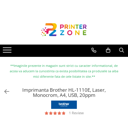
Toate Produsele
Imprimante
Imprimante laser
Imprimante cu jet
Multifunctionale laser
Multifunctionale cu jet
**Imaginile prezente in magazin sunt strict cu caracter informational, de
accea va aducem la cunostinta ca exista posibilitatea ca produsele sa aiba
Imprimante etichete
mici diferente fata de cele listate in site.**
Imprimante termice
Imprimanta Brother HL-1110E, Laser,
Scanere
Monocrom, A4, USB, 20ppm
Imprimante matriciale
Accesorii imprimante
1 Review
Accesorii multifunctionale
Piese schimb