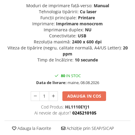
Imprimante 3D
Moduri de imprimare față-verso:
Manual
Tehnologia tipăririi:
Cu laser
Accesorii imprimante 3D
Funcții principale:
Printare
Filament imprimanta 3D
Imprimare:
Imprimare monocrom
Imprimarea duplex:
NU
Laptopuri
Conectivitate:
USB
Laptopuri / notebookuri
Rezoluția maximă:
2400 x 600 dpi
Viteza de tipărire (negru, calitate normală, A4/US Letter):
20
Laptopuri gaming
ppm
Ultrabookuri
Timp de încălzire:
10 secunde
Laptop-uri 2 in 1
80
IN STOC
Accesorii laptop
Data de livrare:
maine, 08.08.2026
Mini PC AI
Piese si accesorii
ADAUGA IN COS
Accesorii Printing
Cod Produs:
HL1110EYJ1
Ribbon
Ai nevoie de ajutor?
0245210105
Desktop PC
Adauga la Favorite
Achiziție prin SEAP/SICAP
PC Office