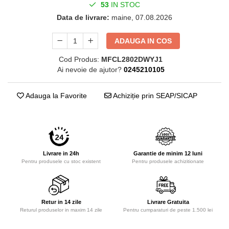
53
IN STOC
Data de livrare:
maine, 07.08.2026
ADAUGA IN COS
Cod Produs:
MFCL2802DWYJ1
Ai nevoie de ajutor?
0245210105
Adauga la Favorite
Achiziție prin SEAP/SICAP
Livrare in 24h
Garantie de minim 12 luni
Pentru produsele cu stoc existent
Pentru produsele achizitionate
Retur in 14 zile
Livrare Gratuita
Returul produselor in maxim 14 zile
Pentru cumparaturi de peste 1.500 lei