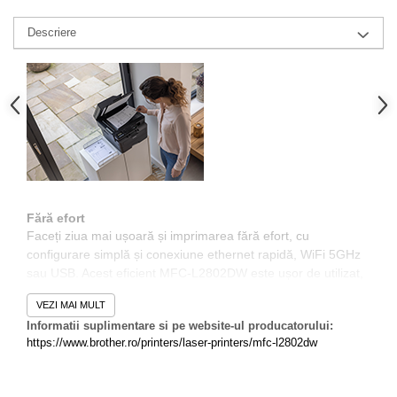
Descriere
Fără efort
Faceți ziua mai ușoară și imprimarea fără efort, cu
configurare simplă și conexiune ethernet rapidă, WiFi 5GHz
sau USB. Acest eficient MFC-L2802DW este ușor de utilizat,
folosind panoul de control intuitiv.
VEZI MAI MULT
Informatii suplimentare si pe website-ul producatorului:
https://www.brother.ro/printers/laser-printers/mfc-l2802dw