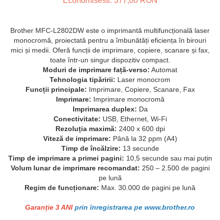
Economisesti:
377,00
RON
Brother MFC-L2802DW este o imprimantă multifuncțională laser
monocromă, proiectată pentru a îmbunătăți eficiența în birouri
mici și medii. Oferă funcții de imprimare, copiere, scanare și fax,
toate într-un singur dispozitiv compact.
Moduri de imprimare față-verso:
Automat
Tehnologia tipăririi:
Laser monocrom
Funcții principale:
Imprimare, Copiere, Scanare, Fax
Imprimare:
Imprimare monocromă
Imprimarea duplex:
Da
Conectivitate:
USB, Ethernet, Wi-Fi
Rezoluția maximă:
2400 x 600 dpi
Viteză de imprimare:
Până la 32 ppm (A4)
Timp de încălzire:
13 secunde
Timp de imprimare a primei pagini:
10,5 secunde sau mai puțin
Volum lunar de imprimare recomandat:
250 – 2.500 de pagini
pe lună
Regim de funcționare:
Max. 30.000 de pagini pe lună
Garanție 3 ANI
prin înregistrarea pe www.brother.ro