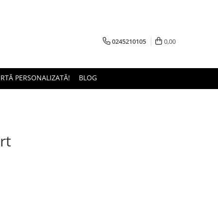
0245210105
0,00
ERTĂ PERSONALIZATĂ!
BLOG
rt