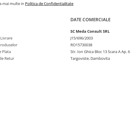
la mai multe in
Politica de Confidentialitate
DATE COMERCIALE
SC Meda Consult SRL
 Livrare
J15/696/2003
Produselor
RO15730038
 Plata
Str. Ion Ghica Bloc 13 Scara A Ap. 6
de Retur
Targoviste, Dambovita