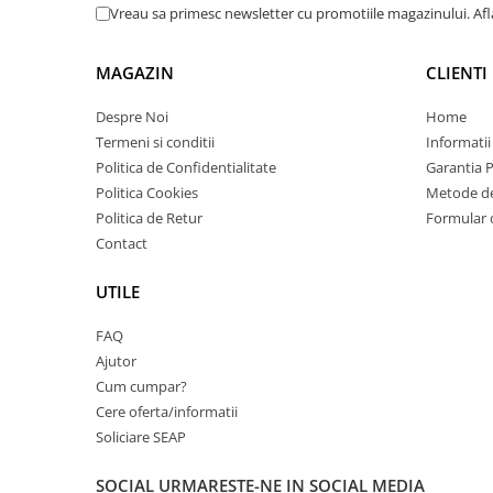
Vreau sa primesc newsletter cu promotiile magazinului. Af
Plottere
Consumabile imprimanta
MAGAZIN
CLIENTI
Tonere
Despre Noi
Home
Drum unit
Termeni si conditii
Informatii
Capete imprimare
Politica de Confidentialitate
Garantia 
Cartuse inkjet si cerneala
Politica Cookies
Metode de
Politica de Retur
Formular 
Hartie
Contact
Ribbon
Developer
UTILE
Consumabile imprimanta
FAQ
compatibile
Ajutor
Tonere compatibile
Cum cumpar?
Cartuse compatibile
Cere oferta/informatii
Soliciare SEAP
Drum unit compatibile
Printare 3D
SOCIAL
URMARESTE-NE IN SOCIAL MEDIA