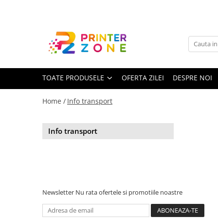
Toate Produsele
Imprimante
Imprimante laser
TOATE PRODUSELE
OFERTA ZILEI
DESPRE NOI
Imprimante cu jet
Multifunctionale laser
Home /
Info transport
Multifunctionale cu jet
Imprimante etichete
Info transport
Imprimante termice
Scanere
Imprimante matriciale
Accesorii imprimante
Newsletter
Nu rata ofertele si promotiile noastre
Accesorii multifunctionale
Piese schimb