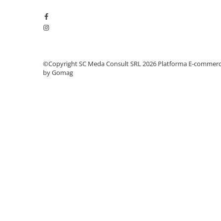
Imprimante 3D
Accesorii imprimante 3D
Filament imprimanta 3D
Laptopuri
©Copyright SC Meda Consult SRL 2026
Platforma E-commer
Laptopuri / notebookuri
by Gomag
Laptopuri gaming
Ultrabookuri
Laptop-uri 2 in 1
Accesorii laptop
Mini PC AI
Piese si accesorii
Accesorii Printing
Ribbon
Desktop PC
PC Office