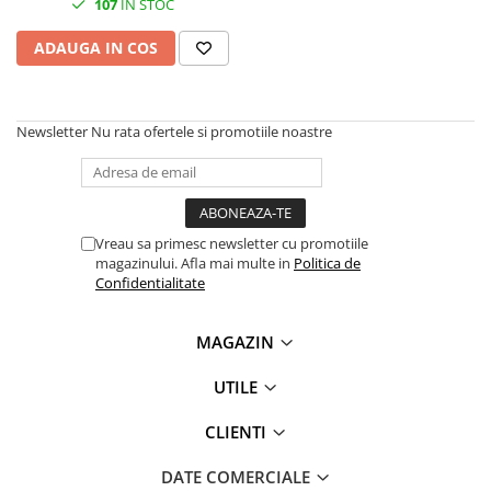
107
IN STOC
Plottere
ADAUGA IN COS
Consumabile imprimanta
Tonere
Drum unit
Newsletter
Nu rata ofertele si promotiile noastre
Capete imprimare
Cartuse inkjet si cerneala
Hartie
Vreau sa primesc newsletter cu promotiile
Ribbon
magazinului. Afla mai multe in
Politica de
Confidentialitate
Developer
Consumabile imprimanta
MAGAZIN
compatibile
Tonere compatibile
UTILE
Cartuse compatibile
CLIENTI
Drum unit compatibile
Printare 3D
DATE COMERCIALE