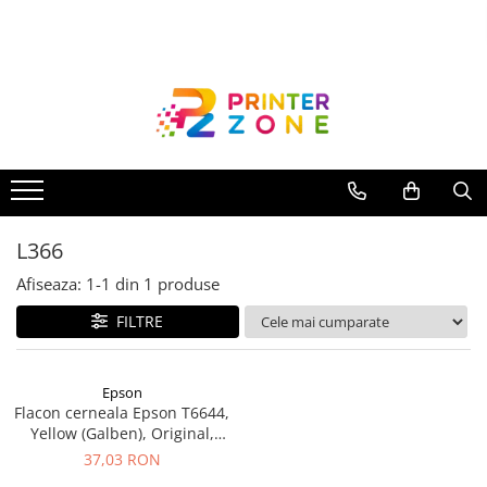
Toate Produsele
Imprimante
Imprimante laser
Imprimante cu jet
Multifunctionale laser
L366
Multifunctionale cu jet
Imprimante etichete
Afiseaza:
1-
1
din
1
produse
Imprimante termice
FILTRE
Scanere
Imprimante matriciale
Epson
Flacon cerneala Epson T6644,
Accesorii imprimante
Yellow (Galben), Original,
Accesorii multifunctionale
70ml
37,03 RON
Piese schimb