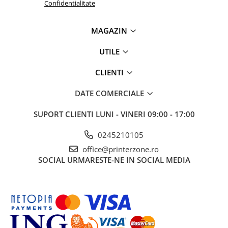
Confidentialitate
Imprimante 3D
Accesorii imprimante 3D
MAGAZIN
Filament imprimanta 3D
UTILE
Laptopuri
Laptopuri / notebookuri
CLIENTI
Laptopuri gaming
DATE COMERCIALE
Ultrabookuri
SUPORT CLIENTI
LUNI - VINERI 09:00 - 17:00
Laptop-uri 2 in 1
Accesorii laptop
0245210105
Mini PC AI
office@printerzone.ro
Piese si accesorii
SOCIAL
URMARESTE-NE IN SOCIAL MEDIA
Accesorii Printing
Ribbon
Desktop PC
PC Office