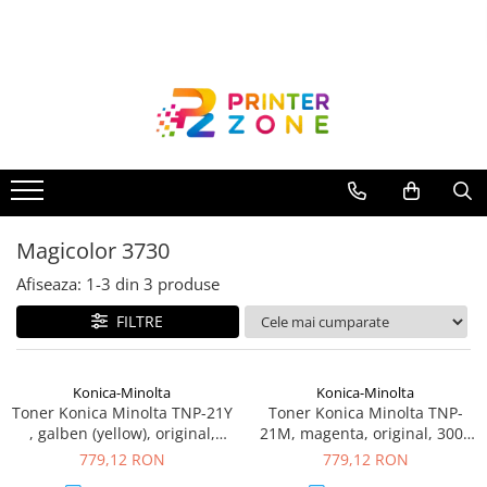
Toate Produsele
Imprimante
Imprimante laser
Imprimante cu jet
Multifunctionale laser
Magicolor 3730
Multifunctionale cu jet
Imprimante etichete
Afiseaza:
1-
3
din
3
produse
Imprimante termice
FILTRE
Scanere
Imprimante matriciale
Konica-Minolta
Konica-Minolta
Toner Konica Minolta TNP-21Y
Toner Konica Minolta TNP-
Accesorii imprimante
, galben (yellow), original,
21M, magenta, original, 3000
Accesorii multifunctionale
3000 pagini
pagini
779,12 RON
779,12 RON
Piese schimb