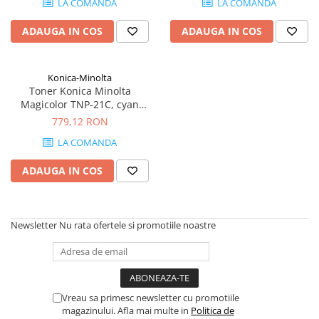
LA COMANDA
LA COMANDA
Plottere
ADAUGA IN COS
ADAUGA IN COS
Consumabile imprimanta
Tonere
Drum unit
Konica-Minolta
Toner Konica Minolta
Capete imprimare
Magicolor TNP-21C, cyan
(albastru), original, 3000
779,12 RON
Cartuse inkjet si cerneala
pagini
LA COMANDA
Hartie
Ribbon
ADAUGA IN COS
Developer
Consumabile imprimanta
compatibile
Newsletter
Nu rata ofertele si promotiile noastre
Tonere compatibile
Cartuse compatibile
Drum unit compatibile
Vreau sa primesc newsletter cu promotiile
Printare 3D
magazinului. Afla mai multe in
Politica de