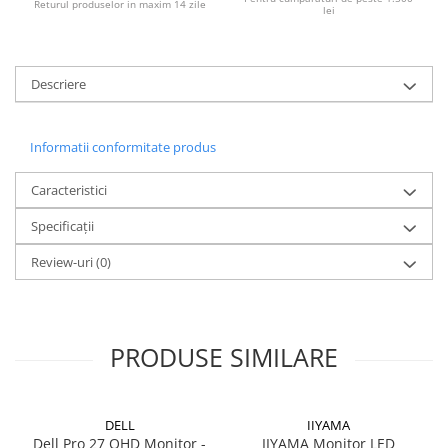
Returul produselor in maxim 14 zile
PC Gaming
lei
Workstation
All-in-One PC
Descriere
Mini PC
Monitoare
Informatii conformitate produs
Monitoare LED
Accesorii monitoare
Caracteristici
Componente
Specificații
Placi video
Review-uri
(0)
Procesoare
Placi de baza
Memorii RAM
PRODUSE SIMILARE
SSD-uri interne
Hard disk-uri interne
DELL
IIYAMA
Surse
Dell Pro 27 QHD Monitor -
IIYAMA Monitor LED