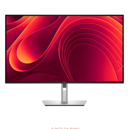
Plottere
Consumabile imprimanta
Tonere
Drum unit
Capete imprimare
Cartuse inkjet si cerneala
Hartie
Ribbon
Developer
Consumabile imprimanta
compatibile
Tonere compatibile
Cartuse compatibile
Drum unit compatibile
Printare 3D