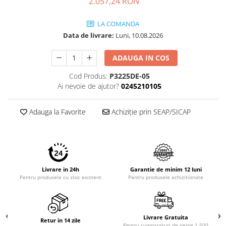
2.057,24 RON
Imprimante 3D
Accesorii imprimante 3D
LA COMANDA
Data de livrare:
Luni, 10.08.2026
Filament imprimanta 3D
Laptopuri
ADAUGA IN COS
Laptopuri / notebookuri
Cod Produs:
P3225DE-05
Laptopuri gaming
Ai nevoie de ajutor?
0245210105
Ultrabookuri
Adauga la Favorite
Achiziție prin SEAP/SICAP
Laptop-uri 2 in 1
Accesorii laptop
Mini PC AI
Piese si accesorii
Livrare in 24h
Garantie de minim 12 luni
Accesorii Printing
Pentru produsele cu stoc existent
Pentru produsele achizitionate
Ribbon
Desktop PC
PC Office
Livrare Gratuita
Retur in 14 zile
Pentru cumparaturi de peste 1.500