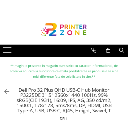
Toate Produsele
Imprimante
Imprimante laser
Imprimante cu jet
Multifunctionale laser
Multifunctionale cu jet
**Imaginile prezente in magazin sunt strict cu caracter informational, de
accea va aducem la cunostinta ca exista posibilitatea ca produsele sa aiba
Imprimante etichete
mici diferente fata de cele listate in site.**
Imprimante termice
Dell Pro 32 Plus QHD USB-C Hub Monitor
Scanere
P3225DE 31.5" 2560x1440 100Hz, 99%
sRGB(CIE 1931), 16:09, IPS, AG, 350 cd/m2,
Imprimante matriciale
1500:1, 178/178, 5ms/8ms, DP, HDMI, USB
Accesorii imprimante
Type-A, USB, USB-C, RJ45, Height, Swivel, T
Accesorii multifunctionale
DELL
Piese schimb