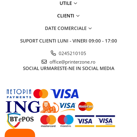
UTILE
videoconferinta
Alte periferice
CLIENTI
Accesorii PC
DATE COMERCIALE
Retelistica
SUPORT CLIENTI
LUNI - VINERI 09:00 - 17:00
Routere
Switch-uri
0245210105
Access Point-uri
office@printerzone.ro
SOCIAL
URMARESTE-NE IN SOCIAL MEDIA
Cabluri retea
Sisteme Mesh WiFi
Placi de retea
Conectori & mufe retea
Rack-uri & accesorii rack
Patch panel-uri
Injectoare PoE
Modemuri