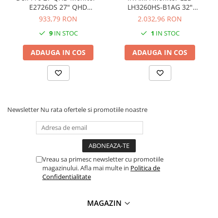
E2726DS 27" QHD
LH3260HS-B1AG 32"
Carcase
2560x1440 100Hz, 72%
1920x1080 professional
933,79 RON
2.032,96 RON
Coolere CPU
NTSC(CIE 1931), 109 PPI,
digital signage display VA
9
IN STOC
1
IN STOC
16:09, IPS, AG, 300 cd/m2,
1920 x 1080 @60Hz 500
Ventilatoare
1000:1, 178/178, 5ms/8ms,
cd/m² 8ms Android 11 OS,
ADAUGA IN COS
ADAUGA IN COS
Pasta termica
DP, HDMI, Speaker(2x2w),
iiSignage², FailOver, EShare
Height, Swivel, Tilt, Pivot
landscape, portrait
Placi video profesionale
SSD-uri externe
Hard disk-uri externe
Newsletter
Nu rata ofertele si promotiile noastre
Card reader
Placi captura
Adaptoare PCI / PCIe
Periferice PC
Vreau sa primesc newsletter cu promotiile
magazinului. Afla mai multe in
Politica de
Mouse
Confidentialitate
Tastaturi
Kit mouse si tastatura
MAGAZIN
Web-cam-uri si sisteme