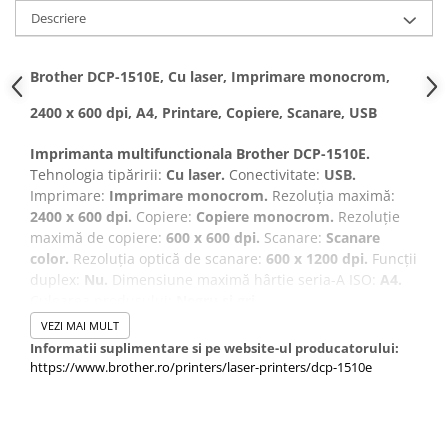
Descriere
Brother DCP-1510E, Cu laser, Imprimare monocrom,
2400 x 600 dpi, A4, Printare, Copiere, Scanare, USB
Imprimanta multifunctionala Brother DCP-1510E.
Tehnologia tipăririi:
Cu laser.
Conectivitate:
USB.
Imprimare:
Imprimare monocrom.
Rezoluția maximă:
2400 x 600 dpi.
Copiere:
Copiere monocrom.
Rezoluție
maximă de copiere:
600 x 600 dpi.
Scanare:
Scanare
color.
Rezoluția optică de scanare:
600 x 1200 dpi.
Funcții
duplex:
Nu.
Dimensiune maximă hârtie seria-A ISO:
A4.
Culoarea produsului:
Negru și gri.
VEZI MAI MULT
Informatii suplimentare si pe website-ul producatorului:
https://www.brother.ro/printers/laser-printers/dcp-1510e
DCP-1510E Imprimantă multifuncțională laser mono
Această imprimantă multifuncțională laser mono
combină capabilitățile de scanare și copiere într-un
echipament accesibil și compact, făcându-l ideal pentru