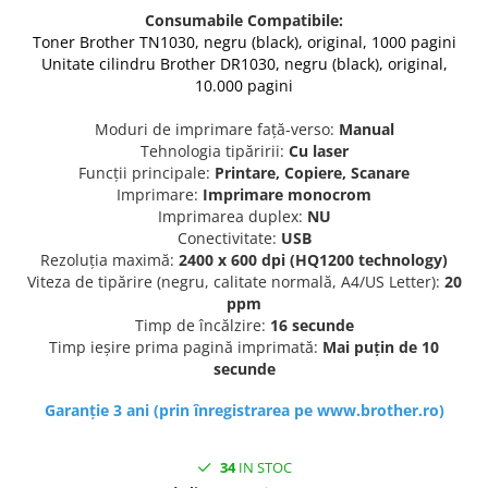
Consumabile Compatibile:
Toner Brother TN1030, negru (black), original, 1000 pagini
Unitate cilindru Brother DR1030, negru (black), original,
10.000 pagini
Moduri de imprimare față-verso:
Manual
Tehnologia tipăririi:
Cu laser
Funcții principale:
Printare, Copiere, Scanare
Imprimare:
Imprimare monocrom
Imprimarea duplex:
NU
Conectivitate:
USB
Rezoluția maximă:
2400 x 600 dpi (HQ1200 technology)
Viteza de tipărire (negru, calitate normală, A4/US Letter):
20
ppm
Timp de încălzire:
16 secunde
Timp ieșire prima pagină imprimată:
Mai puțin de 10
secunde
Garanţie 3 ani (prin înregistrarea pe www.brother.ro)
34
IN STOC