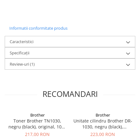
birouri mici sau acasă.
Ușor de configurat și utilizat, imprimanta include o tavă
de 150 de coli și cartuș ușor de înlocuit de 1000 de
pagini. Toate acestea vin împreună cu fiabilitatea oferită
Informatii conformitate produs
de garanția extinsă de 3 ani.
Caracteristici
Specificații
Review-uri
(1)
RECOMANDARI
Brother
Brother
Toner Brother TN1030,
Unitate cilindru Brother DR-
negru (black), original, 1000
1030, negru (black),
pagini
original, 10.000 pagini
217,00 RON
223,00 RON