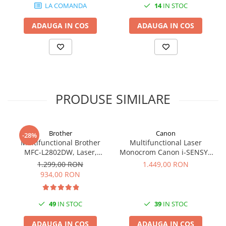
LA COMANDA
14
IN STOC
ADAUGA IN COS
ADAUGA IN COS
PRODUSE SIMILARE
Brother
Canon
-28%
Multifunctional Brother
Multifunctional Laser
MFC-L2802DW, Laser,
Monocrom Canon i-SENSYS
Monocrom, Wi-Fi, USB, ADF,
MF461dw II A4, Duplex, Wi-
1.299,00 RON
1.449,00 RON
A4, Duplex, 32ppm
Fi, 36 ppm, 1200x1200 dpi
934,00 RON
49
IN STOC
39
IN STOC
ADAUGA IN COS
ADAUGA IN COS