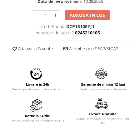
Data de livrare:
maine, 10.08.2026
ADAUGA IN COS
Cod Produs:
DCP1510EYJ1
Ai nevoie de ajutor?
0245210105
Adauga la Favorite
Achiziție prin SEAP/SICAP
Livrare in 24h
Garantie de minim 12 luni
Pentru produsele cu stoc existent
Pentru produsele achizitionate
Livrare Gratuita
Retur in 14 zile
Pentru cumparaturi de peste 1.500
Returul produselor in maxim 14 zile
lei