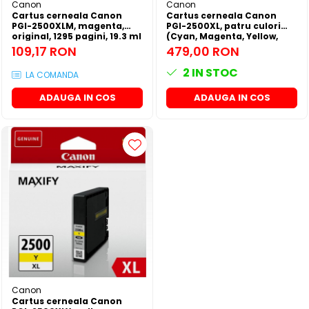
Canon
Canon
Cartus cerneala Canon
Cartus cerneala Canon
PGI-2500XLM, magenta,
PGI-2500XL, patru culori
original, 1295 pagini, 19.3 ml
(Cyan, Magenta, Yellow,
Black), original, 2500
109,17 RON
479,00 RON
pagini, 70.9 ml.
2
IN STOC
LA COMANDA
ADAUGA IN COS
ADAUGA IN COS
Canon
Cartus cerneala Canon