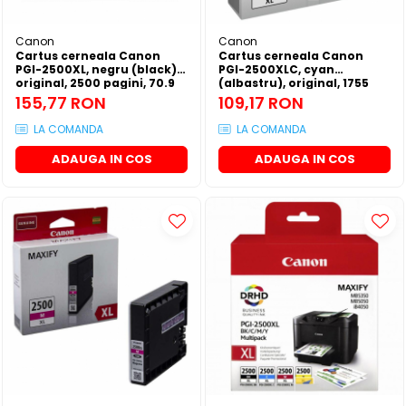
SSD-uri externe
Camere IP
Canon
Canon
Hard disk-uri externe
Accesorii retelistica
Cartus cerneala Canon
Cartus cerneala Canon
PGI-2500XL, negru (black),
PGI-2500XLC, cyan
Card reader
PDU
original, 2500 pagini, 70.9
(albastru), original, 1755
ml
pagini, 19.3 ml
155,77 RON
109,17 RON
Placi captura
LA COMANDA
LA COMANDA
Adaptoare PCI / PCIe
ADAUGA IN COS
ADAUGA IN COS