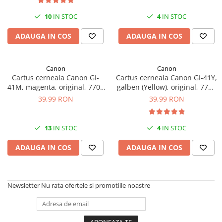
Plottere
10
IN STOC
4
IN STOC
Consumabile imprimanta
ADAUGA IN COS
ADAUGA IN COS
Tonere
Drum unit
Canon
Canon
Capete imprimare
Cartus cerneala Canon GI-
Cartus cerneala Canon GI-41Y,
Cartuse inkjet si cerneala
41M, magenta, original, 7700
galben (Yellow), original, 7700
pagini, 70 ml
pagini
39,99 RON
39,99 RON
Hartie
Ribbon
13
IN STOC
4
IN STOC
Developer
Consumabile imprimanta
ADAUGA IN COS
ADAUGA IN COS
compatibile
Tonere compatibile
Cartuse compatibile
Newsletter
Nu rata ofertele si promotiile noastre
Drum unit compatibile
Printare 3D