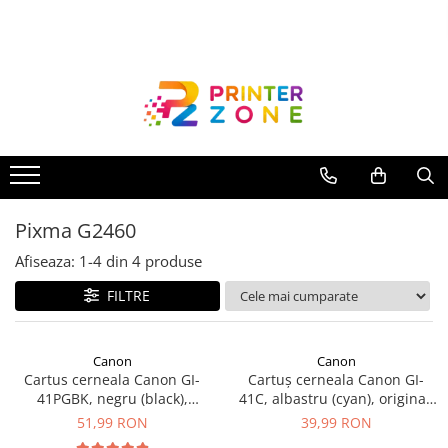
Toate Produsele
Imprimante
Imprimante laser
Imprimante cu jet
Multifunctionale laser
Pixma G2460
Multifunctionale cu jet
Imprimante etichete
Afiseaza:
1-
4
din
4
produse
Imprimante termice
FILTRE
Scanere
Imprimante matriciale
Canon
Canon
Cartus cerneala Canon GI-
Cartuș cerneala Canon GI-
Accesorii imprimante
41PGBK, negru (black),
41C, albastru (cyan), original,
Accesorii multifunctionale
original, 6000 pagini, 135 ml
7700 pagini, 70 ml
51,99 RON
39,99 RON
Piese schimb