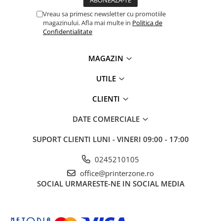
Imprimante 3D
Vreau sa primesc newsletter cu promotiile
Accesorii imprimante 3D
magazinului. Afla mai multe in
Politica de
Confidentialitate
Filament imprimanta 3D
Laptopuri
MAGAZIN
Laptopuri / notebookuri
UTILE
Laptopuri gaming
Ultrabookuri
CLIENTI
Laptop-uri 2 in 1
DATE COMERCIALE
Accesorii laptop
SUPORT CLIENTI
LUNI - VINERI 09:00 - 17:00
Mini PC AI
Piese si accesorii
0245210105
Accesorii Printing
office@printerzone.ro
Ribbon
SOCIAL
URMARESTE-NE IN SOCIAL MEDIA
Desktop PC
PC Office