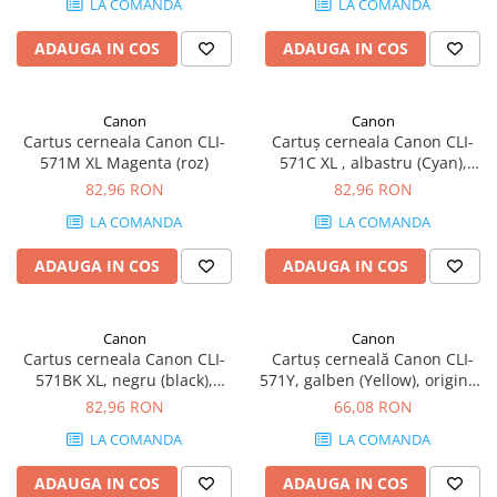
LA COMANDA
LA COMANDA
SSD-uri externe
Camere IP
ADAUGA IN COS
ADAUGA IN COS
Hard disk-uri externe
Accesorii retelistica
Card reader
PDU
Canon
Canon
Placi captura
Cartus cerneala Canon CLI-
Cartuș cerneala Canon CLI-
Adaptoare PCI / PCIe
571M XL Magenta (roz)
571C XL , albastru (Cyan),
original, 680 pagini, 11 ml
82,96 RON
82,96 RON
LA COMANDA
LA COMANDA
ADAUGA IN COS
ADAUGA IN COS
Canon
Canon
Cartus cerneala Canon CLI-
Cartuș cerneală Canon CLI-
571BK XL, negru (black),
571Y, galben (Yellow), original,
original, 376 pagini, 11 ml
161 pagini, 7 ml
82,96 RON
66,08 RON
LA COMANDA
LA COMANDA
ADAUGA IN COS
ADAUGA IN COS