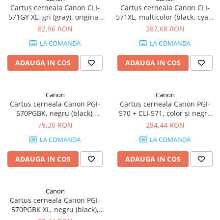
Cartuș cerneala Canon CLI-
Cartus cerneala Canon CLI-
571GY XL, gri (gray), original,
571XL, multicolor (black, cyan,
289 pagini, 11 ml
magenta, yellow), original, 500
82,96 RON
287,68 RON
pagini, 50 ml
LA COMANDA
LA COMANDA
ADAUGA IN COS
ADAUGA IN COS
Canon
Canon
Cartus cerneala Canon PGI-
Cartus cerneala Canon PGI-
570PGBK, negru (black),
570 + CLI-571, color si negru
original, 300 pagini, 15 ml
(black and color), original,
79,30 RON
284,44 RON
1200 pagini, 7 ml
LA COMANDA
LA COMANDA
ADAUGA IN COS
ADAUGA IN COS
Canon
Cartus cerneala Canon PGI-
570PGBK XL, negru (black),
original, 500 pagini, 22 ml