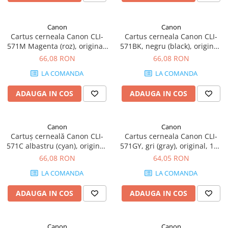
Canon
Canon
Cartus cerneala Canon CLI-
Cartus cerneala Canon CLI-
571M Magenta (roz), original,
571BK, negru (black), original,
345 pagini, 7ml
376 pagini, 7 ml
66,08 RON
66,08 RON
LA COMANDA
LA COMANDA
ADAUGA IN COS
ADAUGA IN COS
Canon
Canon
Cartuș cerneală Canon CLI-
Cartus cerneala Canon CLI-
571C albastru (cyan), original,
571GY, gri (gray), original, 173
345 pagini, 7 ml
pagini, 7 ml
66,08 RON
64,05 RON
LA COMANDA
LA COMANDA
ADAUGA IN COS
ADAUGA IN COS
Canon
Canon