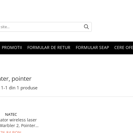
PROMOTII
FORMULAR DE RETUR
FORMULAR SEAP
CERE OF
ter, pointer
1-
1
din
1
produse
NATEC
ator wireless laser
Warbler 2, Pointer
, Gri (NWL-2311)
76,84 RON