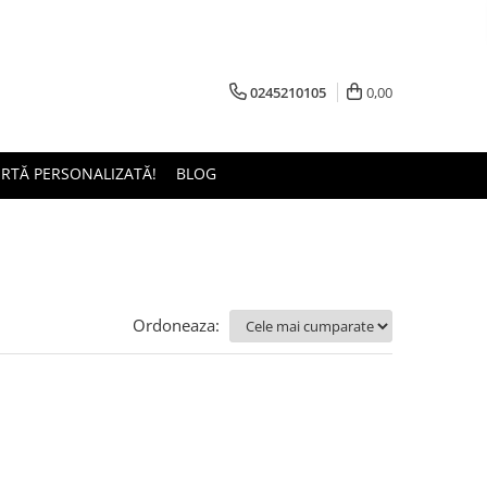
0245210105
0,00
ERTĂ PERSONALIZATĂ!
BLOG
Ordoneaza: