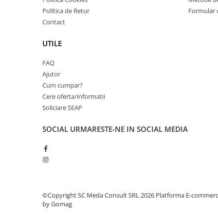
Imprimante 3D
Politica de Retur
Formular 
Accesorii imprimante 3D
Contact
Filament imprimanta 3D
UTILE
Laptopuri
FAQ
Laptopuri / notebookuri
Ajutor
Laptopuri gaming
Cum cumpar?
Ultrabookuri
Cere oferta/informatii
Soliciare SEAP
Laptop-uri 2 in 1
Accesorii laptop
SOCIAL
URMARESTE-NE IN SOCIAL MEDIA
Mini PC AI
Piese si accesorii
Accesorii Printing
Ribbon
Desktop PC
©Copyright SC Meda Consult SRL 2026
Platforma E-commer
by Gomag
PC Office