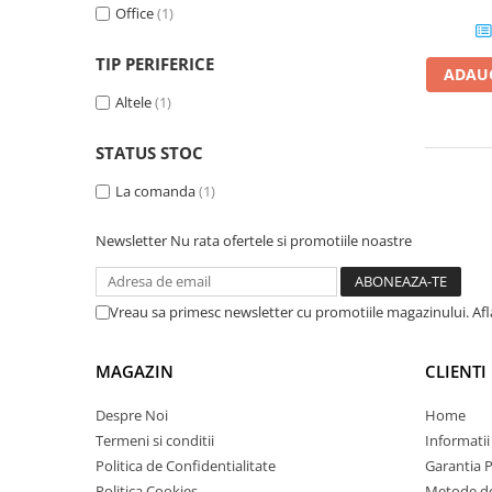
Office
(1)
Plottere
Consumabile imprimanta
TIP PERIFERICE
ADAUG
Tonere
Altele
(1)
Drum unit
STATUS STOC
Capete imprimare
Cartuse inkjet si cerneala
La comanda
(1)
Hartie
Newsletter
Nu rata ofertele si promotiile noastre
Ribbon
Developer
Vreau sa primesc newsletter cu promotiile magazinului. Af
Consumabile imprimanta
compatibile
MAGAZIN
CLIENTI
Tonere compatibile
Cartuse compatibile
Despre Noi
Home
Termeni si conditii
Informatii
Drum unit compatibile
Politica de Confidentialitate
Garantia 
Printare 3D
Politica Cookies
Metode de