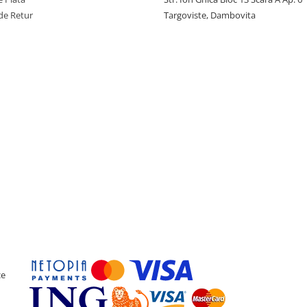
de Retur
Targoviste, Dambovita
ce