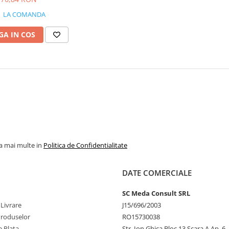
LA COMANDA
A IN COS
la mai multe in
Politica de Confidentialitate
DATE COMERCIALE
SC Meda Consult SRL
 Livrare
J15/696/2003
Produselor
RO15730038
 Plata
Str. Ion Ghica Bloc 13 Scara A Ap. 6