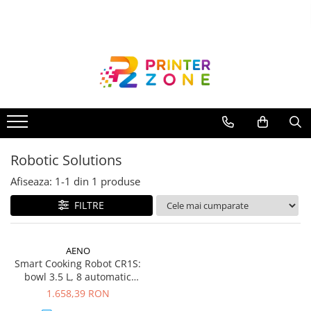
Toate Produsele
Imprimante
Imprimante laser
Imprimante cu jet
Multifunctionale laser
Robotic Solutions
Multifunctionale cu jet
Imprimante etichete
Afiseaza:
1-
1
din
1
produse
Imprimante termice
FILTRE
Scanere
Imprimante matriciale
AENO
Smart Cooking Robot CR1S:
Accesorii imprimante
bowl 3.5 L, 8 automatic
Accesorii multifunctionale
program, 12 speeds, 1000 W
1.658,39 RON
(Heating Power), 600 W (Motor
Piese schimb