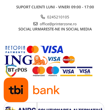
Imprimante 3D
SUPORT CLIENTI
LUNI - VINERI 09:00 - 17:00
Accesorii imprimante 3D
0245210105
Filament imprimanta 3D
office@printerzone.ro
Laptopuri
SOCIAL
URMARESTE-NE IN SOCIAL MEDIA
Laptopuri / notebookuri
Laptopuri gaming
Ultrabookuri
Laptop-uri 2 in 1
Accesorii laptop
Mini PC AI
Piese si accesorii
Accesorii Printing
Ribbon
Desktop PC
PC Office