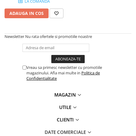
LA COMANDA
Power), Temperature range:
Plottere
37-130°C, Built-in Kitchen
ADAUGA IN COS
Scale
Consumabile imprimanta
Tonere
Drum unit
Newsletter
Nu rata ofertele si promotiile noastre
Capete imprimare
Cartuse inkjet si cerneala
Hartie
Vreau sa primesc newsletter cu promotiile
Ribbon
magazinului. Afla mai multe in
Politica de
Confidentialitate
Developer
Consumabile imprimanta
MAGAZIN
compatibile
Tonere compatibile
UTILE
Cartuse compatibile
CLIENTI
Drum unit compatibile
Printare 3D
DATE COMERCIALE