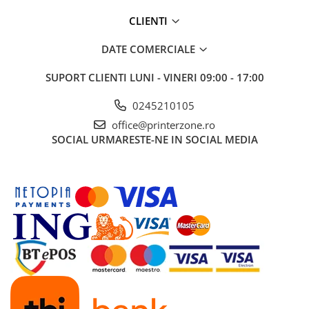
Carcase
CLIENTI
Coolere CPU
DATE COMERCIALE
Ventilatoare
Pasta termica
SUPORT CLIENTI
LUNI - VINERI 09:00 - 17:00
Placi video profesionale
0245210105
SSD-uri externe
office@printerzone.ro
SOCIAL
URMARESTE-NE IN SOCIAL MEDIA
Hard disk-uri externe
Card reader
Placi captura
Adaptoare PCI / PCIe
Periferice PC
Mouse
Tastaturi
Kit mouse si tastatura
Web-cam-uri si sisteme