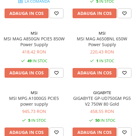
LA COMANDA
5
IN STOC
Plottere
ADAUGA IN COS
ADAUGA IN COS
Consumabile imprimanta
Tonere
Drum unit
MSI
MSI
MSI MAG A850GN PCIE5 850W
MSI MAG A650BNL 650W
Capete imprimare
Power Supply
Power Supply
418,42 RON
220,43 RON
Cartuse inkjet si cerneala
49
IN STOC
1
IN STOC
Hartie
Ribbon
ADAUGA IN COS
ADAUGA IN COS
Developer
Consumabile imprimanta
MSI
GIGABYTE
compatibile
MSI MPG A1000GS PCIE5
GIGABYTE GP-UD750GM PG5
Tonere compatibile
power supply
V2 750W 80 Gold
945,73 RON
458,55 RON
Cartuse compatibile
5
IN STOC
50
IN STOC
Drum unit compatibile
Printare 3D
ADAUGA IN COS
ADAUGA IN COS