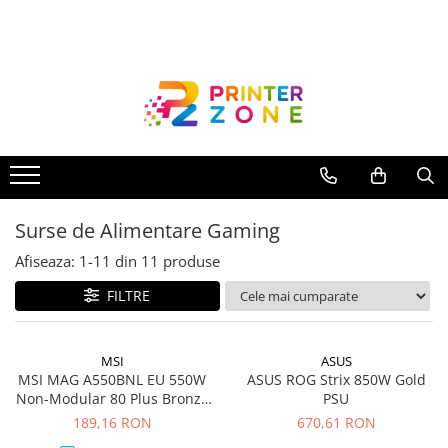
Toate Produsele
Imprimante
Imprimante laser
Imprimante cu jet
Multifunctionale laser
Surse de Alimentare Gaming
Multifunctionale cu jet
Imprimante etichete
Afiseaza:
1-
11
din
11
produse
Imprimante termice
FILTRE
Scanere
Imprimante matriciale
MSI
ASUS
MSI MAG A550BNL EU 550W
ASUS ROG Strix 850W Gold
Accesorii imprimante
Non-Modular 80 Plus Bronze
PSU
Accesorii multifunctionale
Color Box Pallet packing 5Y
189,16 RON
670,61 RON
Warranty
Piese schimb