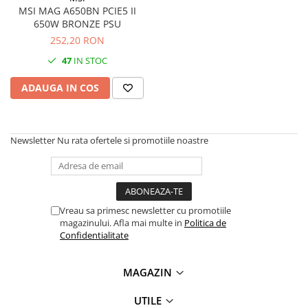
PC Gaming
MSI MAG A650BN PCIE5 II
650W BRONZE PSU
Workstation
252,20 RON
All-in-One PC
47
IN STOC
Mini PC
ADAUGA IN COS
Monitoare
Monitoare LED
Accesorii monitoare
Newsletter
Nu rata ofertele si promotiile noastre
Componente
Placi video
Procesoare
Vreau sa primesc newsletter cu promotiile
Placi de baza
magazinului. Afla mai multe in
Politica de
Memorii RAM
Confidentialitate
SSD-uri interne
MAGAZIN
Hard disk-uri interne
Surse
UTILE