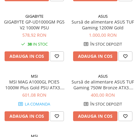
Imprimante 3D
Accesorii imprimante 3D
GIGABYTE
ASUS
GIGABYTE GP-UD1000GM PG5
Sursă de alimentare ASUS TUF
Filament imprimanta 3D
V2 1000W PSU
Gaming 1200W Gold
Laptopuri
578,92 RON
1.000,00 RON
Laptopuri / notebookuri
38
IN STOC
ÎN STOC DEPOZIT
Laptopuri gaming
ADAUGA IN COS
ADAUGA IN COS
Ultrabookuri
Laptop-uri 2 in 1
MSI
ASUS
Accesorii laptop
MSI MAG A1000GL PCIE5
Sursă de alimentare ASUS TUF
Mini PC AI
1000W Plus Gold PSU ATX3.1
Gaming 750W Bronze ATX3.1
PFC Activ
PFC Activ
601,08 RON
400,00 RON
Piese si accesorii
Accesorii Printing
LA COMANDA
ÎN STOC DEPOZIT
Ribbon
ADAUGA IN COS
ADAUGA IN COS
Desktop PC
PC Office
MSI