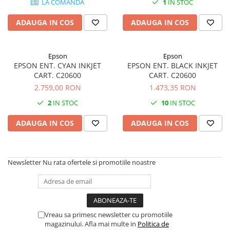
LA COMANDA
1
IN STOC
SSD-uri externe
Camere IP
ADAUGA IN COS
ADAUGA IN COS
Hard disk-uri externe
Accesorii retelistica
Card reader
PDU
Epson
Epson
Placi captura
EPSON ENT. CYAN INKJET
EPSON ENT. BLACK INKJET
Adaptoare PCI / PCIe
CART. C20600
CART. C20600
2.759,00 RON
1.473,35 RON
2
IN STOC
10
IN STOC
ADAUGA IN COS
ADAUGA IN COS
Newsletter
Nu rata ofertele si promotiile noastre
Vreau sa primesc newsletter cu promotiile
magazinului. Afla mai multe in
Politica de