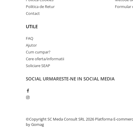
Imprimante 3D
Politica de Retur
Formular 
Accesorii imprimante 3D
Contact
Filament imprimanta 3D
UTILE
Laptopuri
FAQ
Laptopuri / notebookuri
Ajutor
Laptopuri gaming
Cum cumpar?
Ultrabookuri
Cere oferta/informatii
Soliciare SEAP
Laptop-uri 2 in 1
Accesorii laptop
SOCIAL
URMARESTE-NE IN SOCIAL MEDIA
Mini PC AI
Piese si accesorii
Accesorii Printing
Ribbon
Desktop PC
©Copyright SC Meda Consult SRL 2026
Platforma E-commer
by Gomag
PC Office