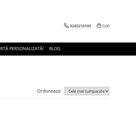
0245210105
0,00
ERTĂ PERSONALIZATĂ!
BLOG
Ordoneaza: