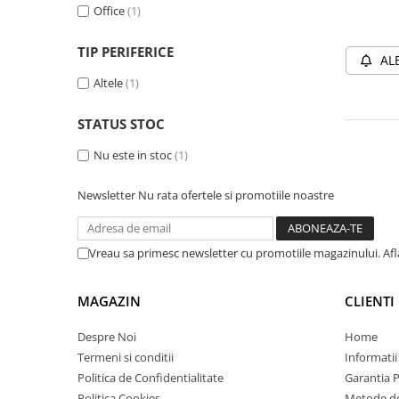
Office
(1)
Plottere
Consumabile imprimanta
TIP PERIFERICE
AL
Tonere
Altele
(1)
Drum unit
STATUS STOC
Capete imprimare
Cartuse inkjet si cerneala
Nu este in stoc
(1)
Hartie
Newsletter
Nu rata ofertele si promotiile noastre
Ribbon
Developer
Vreau sa primesc newsletter cu promotiile magazinului. Af
Consumabile imprimanta
compatibile
MAGAZIN
CLIENTI
Tonere compatibile
Cartuse compatibile
Despre Noi
Home
Termeni si conditii
Informatii
Drum unit compatibile
Politica de Confidentialitate
Garantia 
Printare 3D
Politica Cookies
Metode de