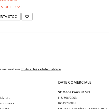
STOC EPUIZAT
ERTA STOC
la mai multe in
Politica de Confidentialitate
DATE COMERCIALE
SC Meda Consult SRL
 Livrare
J15/696/2003
Produselor
RO15730038
 Plata
Str. Ion Ghica Bloc 13 Scara A Ap. 6