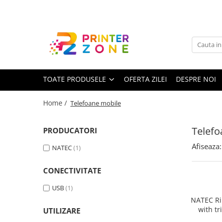
Toate Produsele
Imprimante
Imprimante laser
TOATE PRODUSELE
OFERTA ZILEI
DESPRE NOI
Imprimante cu jet
Multifunctionale laser
Home /
Telefoane mobile
Multifunctionale cu jet
Imprimante etichete
Telefo
PRODUCATORI
Imprimante termice
Afiseaza:
NATEC
(1)
Scanere
CONECTIVITATE
Imprimante matriciale
USB
(1)
Accesorii imprimante
NATEC Ri
Accesorii multifunctionale
with t
UTILIZARE
Piese schimb