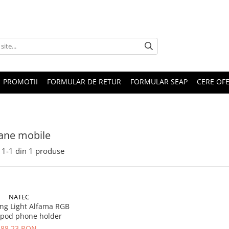
PROMOTII
FORMULAR DE RETUR
FORMULAR SEAP
CERE OF
ane mobile
1-
1
din
1
produse
NATEC
ng Light Alfama RGB
ripod phone holder
88,23 RON