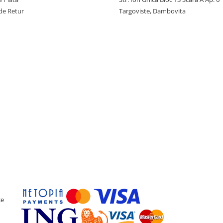
de Retur
Targoviste, Dambovita
ce