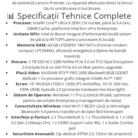
de asistență Lenovo Premier, cu reparații efectuate direct la biroul
PC Gaming
tău în următoarea zi lucrătoare.
Workstation
📊 Specificații Tehnice Complete
All-in-One PC
Procesor:
Intel® Core™ Ultra 9 285H (16 nuclee, până la 5.4 GHz,
24MB Cache, platformă Intel Evo vPro Enterprise)
Mini PC
Unitate NPU:
Intel AI Boost integrat (Performanță totală sistem
de până la 99 TOPS pentru procesare AI locală)
Monitoare
Memorie RAM:
64 GB LPDDR5X 7467 MT/s (Format modern
Monitoare LED
compact LPCAMM2, eficiență energetică și lățime de bandă
maximă)
Accesorii monitoare
Stocare:
2 TB SSD M.2 2280 NVMe PCIe 5.0 x4 TCG Opal Encryption
2 (Include încă un slot PCIe 4.0 x4 liber pentru upgrade)
Componente
Placă Video:
NVIDIA® RTX™ PRO 2000 Blackwell (8GB GDDR7
Placi video
dedicat) + Co-procesor grafic integrat Intel® Arc™ 140T
Ecran:
16" WUXGA (1920 x 1200) IPS Antireflex, 16:10, 500 nits,
Procesoare
100% sRGB, Eyesafe 2.0 (protecție hardware low blue light)
Sistem de Operare:
Windows 11 Pro (Licență oficială, optimizat
Placi de baza
pentru securitate Enterprise și management de rețea)
Memorii RAM
Conectivitate Wireless:
Intel Wi-Fi 7 BE201 (2x2) și tehnologie
Bluetooth 5.4 pentru transferuri de date fără întreruperi
SSD-uri interne
Interfețe și Porturi:
2 x Thunderbolt 5, 1 x Thunderbolt 4, 1 x USB
3.2 Gen 2 (Always On), 1 x HDMI (suport nativ 8K), 1 x Audio Combo
Hard disk-uri interne
Jack
Surse
Securitate Avansată:
Cip dedicat dTPM 2.0, Cititor de amprentă