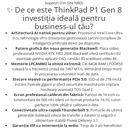
Support (On-Site NBD)
Imprimante 3D
✨ De ce este ThinkPad P1 Gen 8
Accesorii imprimante 3D
investiția ideală pentru
Filament imprimanta 3D
business-ul tău?
Laptopuri
Arhitectură AI nativă pentru viitor:
Procesorul Intel Core Ultra
Laptopuri / notebookuri
9 cu tehnologie vPro Enterprise gestionează sarcini complexe de
inteligență artificială direct pe dispozitiv.
Laptopuri gaming
Putere grafică din noua generație Blackwell:
Placa video
profesională NVIDIA RTX PRO 2000 Blackwell oferă certificări ISV
Ultrabookuri
esențiale pentru aplicații CAD, randări 3D și editare video 8K.
Memorie LPCAMM2 la viteză extremă:
Cei 64GB RAM LPDDR5X
Laptop-uri 2 in 1
rulează la o frecvență uriașă de 7467 MT/s, eliminând timpii morți
Accesorii laptop
în procesarea volumelor mari de date.
Stocare masivă cu performanțe PCIe 5.0:
SSD-ul de 2TB mută
Mini PC AI
instant fișierele gigant și oferă securitate maximă prin criptare
Piese si accesorii
hardware avansată TCG Opal 2.
Ecran profesional calibrat din fabrică:
Panoul de 16 inch cu
Accesorii Printing
luminozitate de 500 nits oferă un format productiv 16:10, culori
perfecte 100% sRGB și calibrare X-Rite.
Ribbon
Conectivitate ultra-rapidă Thunderbolt 5:
Porturile de ultimă
Desktop PC
generație dublează viteza de transfer a datelor și asigură o
alimentare stabilă Power Delivery 3.1.
PC Office
Garanție VIP cu intervenție la sediu:
Timp de 3 ani beneficiezi