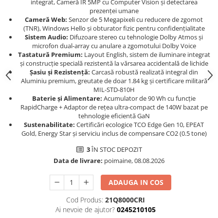
integrat, Cameră IR 5MP cu Computer Vision și detectarea
Carcase
prezenței umane
Cameră Web:
Senzor de 5 Megapixeli cu reducere de zgomot
Coolere CPU
(TNR), Windows Hello și obturator fizic pentru confidențialitate
Sistem Audio:
Difuzoare stereo cu tehnologie Dolby Atmos și
Ventilatoare
microfon dual-array cu anulare a zgomotului Dolby Voice
Pasta termica
Tastatură Premium:
Layout English, sistem de iluminare integrat
și construcție specială rezistentă la vărsarea accidentală de lichide
Placi video profesionale
Șasiu și Rezistență:
Carcasă robustă realizată integral din
Aluminiu premium, greutate de doar 1.84 kg și certificare militară
SSD-uri externe
MIL-STD-810H
Baterie și Alimentare:
Acumulator de 90 Wh cu funcție
Hard disk-uri externe
RapidCharge + Adaptor de rețea ultra-compact de 140W bazat pe
Card reader
tehnologie eficientă GaN
Sustenabilitate:
Certificări ecologice TCO Edge Gen 10, EPEAT
Placi captura
Gold, Energy Star și serviciu inclus de compensare CO2 (0.5 tone)
Adaptoare PCI / PCIe
3
ÎN STOC DEPOZIT
Periferice PC
Data de livrare:
poimaine, 08.08.2026
Mouse
ADAUGA IN COS
Tastaturi
Cod Produs:
21Q8000CRI
Kit mouse si tastatura
Ai nevoie de ajutor?
0245210105
Web-cam-uri si sisteme