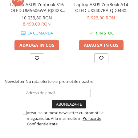
Solutii backup
Laptop ASUS Zenbook S16
Laptop ASUS ZenBook A14
OLED UM5606WA-RJ242X,
OLED UX3407RA-QD043X,
Carcase HDD externe
AMD Ryzen AI 9 HX 370,
Snapdragon X Elite X1E-78-
10.033,80 RON
5.923,00 RON
Memorii USB
16inch Touch, RAM 32GB,
100, 14 inch, RAM 16 GB,
8.490,00 RON
SSD 1TB, AMD Radeon
SSD 1 TB, Qualcomm
SD Card-uri
LA COMANDA
1
IN STOC
890M Graphics, Windows
Adreno, Windows 11 Pro,
11 Pro, Scandinavian White
Zabriskie Beige
Tablete
ADAUGA IN COS
ADAUGA IN COS
Tablete inteligente
Accesorii tablete
Telefoane
Smartphone-uri
Newsletter
Nu rata ofertele si promotiile noastre
Accesorii telefoane
Smart Home
Camere supraveghere smart
Prize inteligente
Vreau sa primesc newsletter cu promotiile
magazinului. Afla mai multe in
Politica de
Hub-uri smart
Confidentialitate
Termostate smart