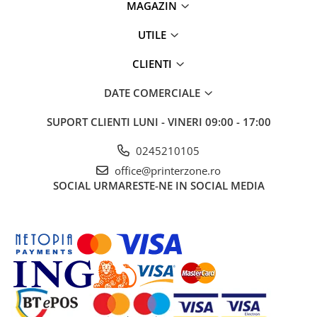
MAGAZIN
Senzori (miscare, temperatura)
Software
UTILE
Baterii si acumulatori
CLIENTI
Espressoare Cafea Delonghi
Jucarii
DATE COMERCIALE
Noutati
Periute de dinti electrice
SUPORT CLIENTI
LUNI - VINERI 09:00 - 17:00
0245210105
office@printerzone.ro
SOCIAL
URMARESTE-NE IN SOCIAL MEDIA