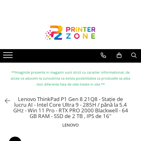
Toate Produsele
Imprimante
Imprimante laser
Imprimante cu jet
Multifunctionale laser
Multifunctionale cu jet
**Imaginile prezente in magazin sunt strict cu caracter informational, de
accea va aducem la cunostinta ca exista posibilitatea ca produsele sa aiba
Imprimante etichete
mici diferente fata de cele listate in site.**
Imprimante termice
Lenovo ThinkPad P1 Gen 8 21Q8 - Stație de
Scanere
lucru AI - Intel Core Ultra 9 - 285H / până la 5.4
GHz - Win 11 Pro - RTX PRO 2000 Blackwell - 64
Imprimante matriciale
GB RAM - SSD de 2 TB , IPS de 16"
Accesorii imprimante
LENOVO
Accesorii multifunctionale
Piese schimb