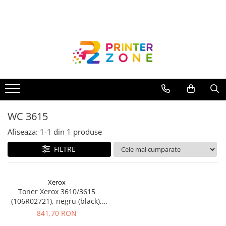
Toate Produsele
Imprimante
Imprimante laser
Imprimante cu jet
Multifunctionale laser
WC 3615
Multifunctionale cu jet
Imprimante etichete
Afiseaza:
1-
1
din
1
produse
Imprimante termice
FILTRE
Scanere
Imprimante matriciale
Xerox
Toner Xerox 3610/3615
Accesorii imprimante
(106R02721), negru (black),
Accesorii multifunctionale
original, 14.100 pagini
841,70 RON
Piese schimb