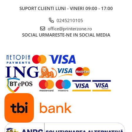
Imprimante 3D
SUPORT CLIENTI
LUNI - VINERI 09:00 - 17:00
Accesorii imprimante 3D
0245210105
Filament imprimanta 3D
office@printerzone.ro
Laptopuri
SOCIAL
URMARESTE-NE IN SOCIAL MEDIA
Laptopuri / notebookuri
Laptopuri gaming
Ultrabookuri
Laptop-uri 2 in 1
Accesorii laptop
Mini PC AI
Piese si accesorii
Accesorii Printing
Ribbon
Desktop PC
PC Office