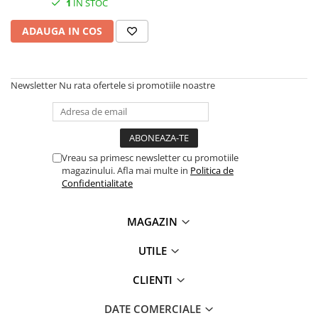
1
IN STOC
Plottere
ADAUGA IN COS
Consumabile imprimanta
Tonere
Drum unit
Newsletter
Nu rata ofertele si promotiile noastre
Capete imprimare
Cartuse inkjet si cerneala
Hartie
Vreau sa primesc newsletter cu promotiile
Ribbon
magazinului. Afla mai multe in
Politica de
Confidentialitate
Developer
Consumabile imprimanta
MAGAZIN
compatibile
Tonere compatibile
UTILE
Cartuse compatibile
CLIENTI
Drum unit compatibile
Printare 3D
DATE COMERCIALE