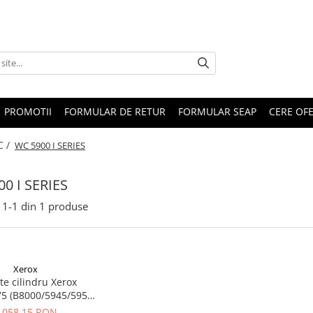
PROMOTII
FORMULAR DE RETUR
FORMULAR SEAP
CERE OF
C /
WC 5900 I SERIES
0 I SERIES
1-
1
din
1
produse
Xerox
te cilindru Xerox
5 (B8000/5945/5955,
55i) , Negru (Black),
.058,15 RON