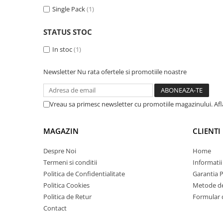
Imprimante 3D
Single Pack
(1)
Accesorii imprimante 3D
STATUS STOC
Filament imprimanta 3D
In stoc
(1)
Laptopuri
Laptopuri / notebookuri
Newsletter
Nu rata ofertele si promotiile noastre
Laptopuri gaming
Ultrabookuri
Vreau sa primesc newsletter cu promotiile magazinului. Af
Laptop-uri 2 in 1
Accesorii laptop
MAGAZIN
CLIENTI
Mini PC AI
Despre Noi
Home
Piese si accesorii
Termeni si conditii
Informatii
Accesorii Printing
Politica de Confidentialitate
Garantia 
Ribbon
Politica Cookies
Metode de
Politica de Retur
Formular 
Desktop PC
Contact
PC Office