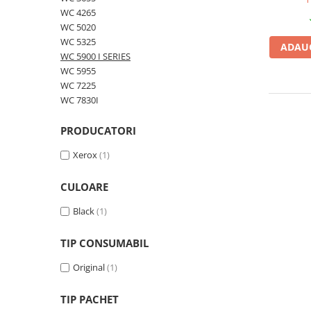
orig
WC 4265
Plottere
WC 5020
Consumabile imprimanta
WC 5325
ADAUG
Tonere
WC 5900 I SERIES
WC 5955
Drum unit
WC 7225
Capete imprimare
WC 7830I
Cartuse inkjet si cerneala
PRODUCATORI
Hartie
Xerox
(1)
Ribbon
Developer
CULOARE
Consumabile imprimanta
Black
(1)
compatibile
Tonere compatibile
TIP CONSUMABIL
Cartuse compatibile
Original
(1)
Drum unit compatibile
TIP PACHET
Printare 3D