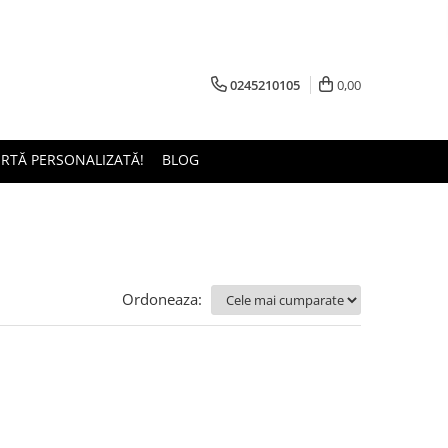
0245210105
0,00
ERTĂ PERSONALIZATĂ!
BLOG
Ordoneaza: