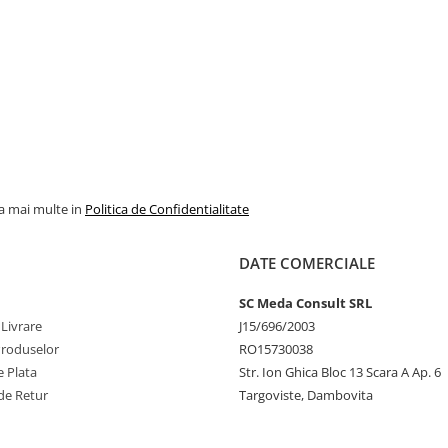
la mai multe in
Politica de Confidentialitate
DATE COMERCIALE
SC Meda Consult SRL
 Livrare
J15/696/2003
Produselor
RO15730038
 Plata
Str. Ion Ghica Bloc 13 Scara A Ap. 6
de Retur
Targoviste, Dambovita