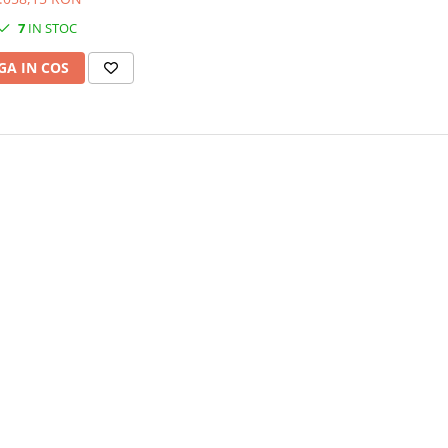
inal, 200k pagini
7
IN STOC
A IN COS