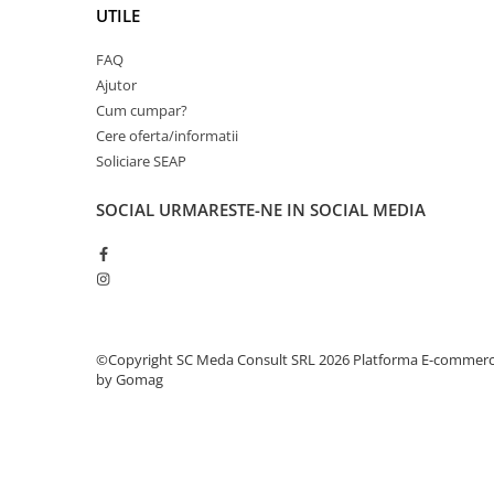
PC Gaming
UTILE
Workstation
FAQ
All-in-One PC
Ajutor
Cum cumpar?
Mini PC
Cere oferta/informatii
Monitoare
Soliciare SEAP
Monitoare LED
SOCIAL
URMARESTE-NE IN SOCIAL MEDIA
Accesorii monitoare
Componente
Placi video
Procesoare
Placi de baza
©Copyright SC Meda Consult SRL 2026
Platforma E-commer
Memorii RAM
by Gomag
SSD-uri interne
Hard disk-uri interne
Surse