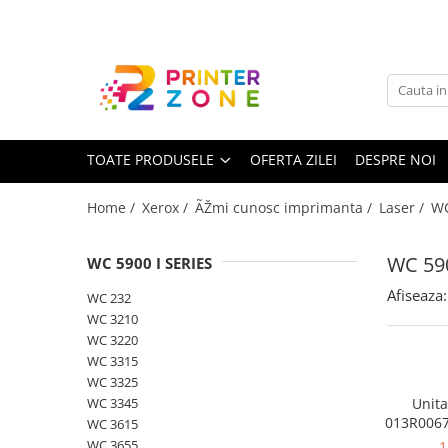
Toate Produsele
Imprimante
Imprimante laser
TOATE PRODUSELE
OFERTA ZILEI
DESPRE NOI
Imprimante cu jet
Multifunctionale laser
Home /
Xerox /
ÃŽmi cunosc imprimanta /
Laser /
W
Multifunctionale cu jet
Imprimante etichete
WC 590
WC 5900 I SERIES
Imprimante termice
Afiseaza:
WC 232
Scanere
WC 3210
WC 3220
Imprimante matriciale
WC 3315
Accesorii imprimante
WC 3325
WC 3345
Unita
Accesorii multifunctionale
013R0067
WC 3615
5945i/59
Piese schimb
WC 3655
1