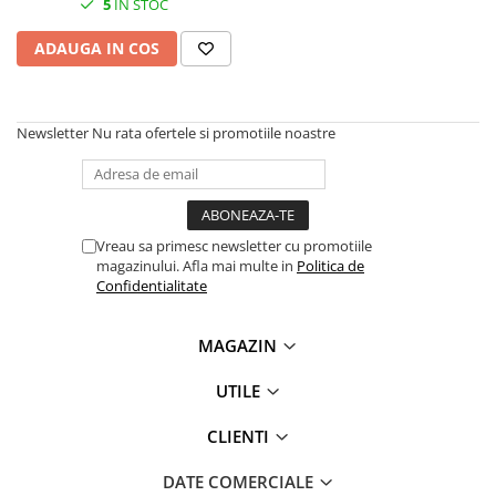
5
IN STOC
SSD-uri externe
Camere IP
ADAUGA IN COS
Hard disk-uri externe
Accesorii retelistica
Card reader
PDU
Placi captura
Newsletter
Nu rata ofertele si promotiile noastre
Adaptoare PCI / PCIe
Vreau sa primesc newsletter cu promotiile
magazinului. Afla mai multe in
Politica de
Confidentialitate
MAGAZIN
UTILE
CLIENTI
DATE COMERCIALE