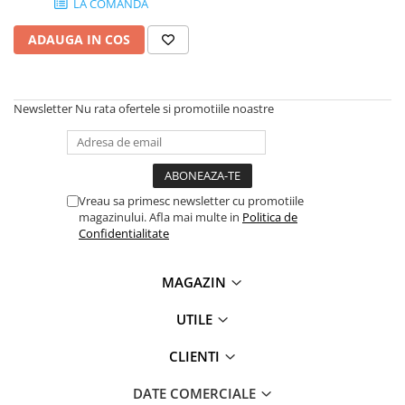
LA COMANDA
SSD-uri externe
Camere IP
ADAUGA IN COS
Hard disk-uri externe
Accesorii retelistica
Card reader
PDU
Placi captura
Newsletter
Nu rata ofertele si promotiile noastre
Adaptoare PCI / PCIe
Vreau sa primesc newsletter cu promotiile
magazinului. Afla mai multe in
Politica de
Confidentialitate
MAGAZIN
UTILE
CLIENTI
DATE COMERCIALE