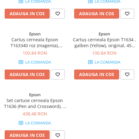
LA COMANDA
LA COMANDA
SSD-uri externe
Camere IP
ADAUGA IN COS
ADAUGA IN COS
Hard disk-uri externe
Accesorii retelistica
Card reader
PDU
Epson
Epson
Placi captura
Cartuș cerneala Epson
Cartuș cerneala Epson T1634 ,
Adaptoare PCI / PCIe
T163340 roz (magenta),
galben (Yellow), original, 450
original, 450 pagini, 6.5 ml
pagini, 6.5 ml
100,84 RON
100,84 RON
LA COMANDA
LA COMANDA
ADAUGA IN COS
ADAUGA IN COS
Epson
Set cartuse cerneala Epson
T1636 (Pen and Crossword), 4
culori (Black, Cyan, Magenta,
438,48 RON
Yellow), original, 950 pagini,
LA COMANDA
32.4 ml
ADAUGA IN COS