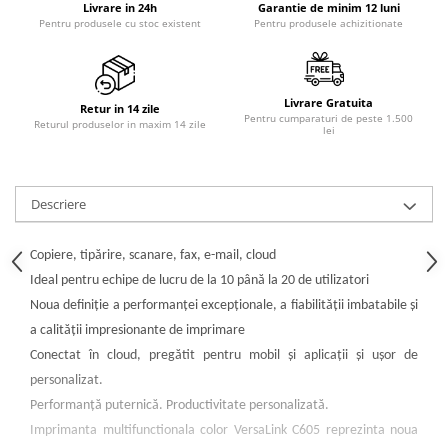
PC Gaming
Livrare in 24h
Garantie de minim 12 luni
Pentru produsele cu stoc existent
Pentru produsele achizitionate
Workstation
All-in-One PC
Mini PC
Livrare Gratuita
Retur in 14 zile
Pentru cumparaturi de peste 1.500
Returul produselor in maxim 14 zile
lei
Monitoare
Monitoare LED
Accesorii monitoare
Descriere
Componente
Placi video
Copiere, tipărire, scanare, fax, e-mail, cloud
Procesoare
Ideal pentru echipe de lucru de la 10 până la 20 de utilizatori
Noua definiție a performanței excepționale, a fiabilității imbatabile și
Placi de baza
a calității impresionante de imprimare
Memorii RAM
Conectat în cloud, pregătit pentru mobil și aplicații și ușor de
SSD-uri interne
personalizat.
Hard disk-uri interne
Performanță puternică. Productivitate personalizată.
Imprimanta multifunctionala color VersaLink C605 reprezinta noua
Surse