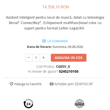
Imprimante 3D
14.358,10 RON
Accesorii imprimante 3D
Asistent inteligent pentru locul de muncă, dotat cu tehnologia
Filament imprimanta 3D
Xerox® ConnectKey®.
Echipament multifuncțional color cu
Laptopuri
suport pentru format Letter-Legal/A4.
Laptopuri / notebookuri
Laptopuri gaming
LA COMANDA
Data de livrare:
Duminica, 09.08.2026
Ultrabookuri
Laptop-uri 2 in 1
ADAUGA IN COS
Accesorii laptop
Cod Produs:
C605V_X
Mini PC AI
Ai nevoie de ajutor?
0245210105
Piese si accesorii
Accesorii Printing
Adauga la Favorite
Achiziție prin SEAP/SICAP
Ribbon
Desktop PC
PC Office