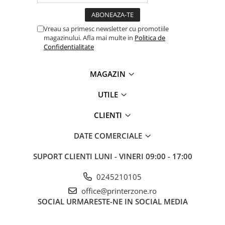
Antene & amplificatoare semnal
Vreau sa primesc newsletter cu promotiile
Camere IP
magazinului. Afla mai multe in
Politica de
Accesorii retelistica
Confidentialitate
PDU
MAGAZIN
UPS & Stabilizatoare
UPS-uri
UTILE
Baterii UPS
CLIENTI
Accesorii UPS
DATE COMERCIALE
Servere, Storage & NAS
Servere NAS
SUPORT CLIENTI
LUNI - VINERI 09:00 - 17:00
Servere
0245210105
SSD enterprise
office@printerzone.ro
HDD enterprise
SOCIAL
URMARESTE-NE IN SOCIAL MEDIA
DAS (Direct Attached Storage)