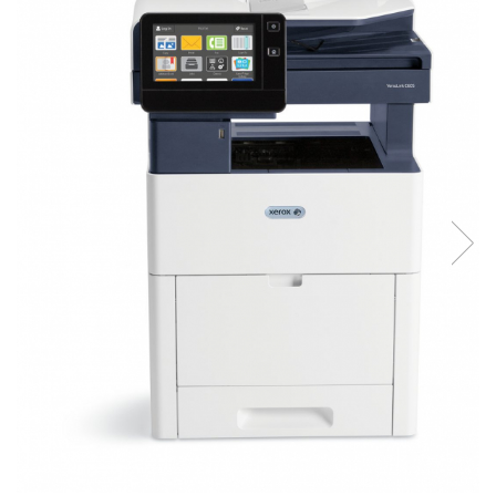
Plottere
Consumabile imprimanta
Tonere
Drum unit
Capete imprimare
Cartuse inkjet si cerneala
Hartie
Ribbon
Developer
Consumabile imprimanta
compatibile
Tonere compatibile
Cartuse compatibile
Drum unit compatibile
Printare 3D