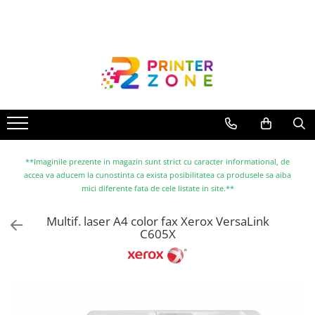
Toate Produsele
Imprimante
Imprimante laser
Imprimante cu jet
Multifunctionale laser
Multifunctionale cu jet
**Imaginile prezente in magazin sunt strict cu caracter informational, de
accea va aducem la cunostinta ca exista posibilitatea ca produsele sa aiba
Imprimante etichete
mici diferente fata de cele listate in site.**
Imprimante termice
Multif. laser A4 color fax Xerox VersaLink
Scanere
C605X
Imprimante matriciale
Accesorii imprimante
Accesorii multifunctionale
Piese schimb