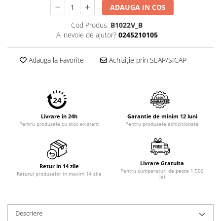
ADAUGA IN COS
Cod Produs:
B1022V_B
Ai nevoie de ajutor?
0245210105
Adauga la Favorite
Achiziție prin SEAP/SICAP
Livrare in 24h
Garantie de minim 12 luni
Pentru produsele cu stoc existent
Pentru produsele achizitionate
Livrare Gratuita
Retur in 14 zile
Pentru cumparaturi de peste 1.500
Returul produselor in maxim 14 zile
lei
Descriere