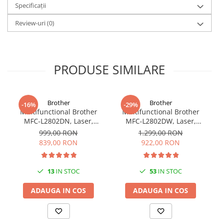
Specificații
Review-uri
(0)
PRODUSE SIMILARE
Brother
Brother
-16%
-29%
Multifunctional Brother
Multifunctional Brother
MFC-L2802DN, Laser,
MFC-L2802DW, Laser,
Monocrom, Ethernet, USB,
Monocrom, Wi-Fi, USB, ADF,
999,00 RON
1.299,00 RON
ADF, 32ppm, A4
A4, Duplex, 32ppm
839,00 RON
922,00 RON
13
IN STOC
53
IN STOC
ADAUGA IN COS
ADAUGA IN COS