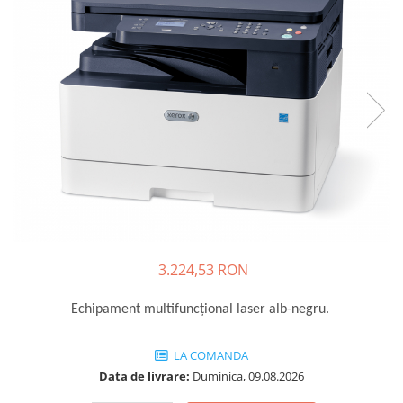
SSD-uri externe
Camere IP
Hard disk-uri externe
Accesorii retelistica
Card reader
PDU
Placi captura
Adaptoare PCI / PCIe
3.224,53 RON
Echipament multifuncțional laser alb-negru.
LA COMANDA
Data de livrare:
Duminica, 09.08.2026