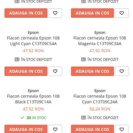
ÎN STOC DEPOZIT
ÎN STOC DEPOZIT
SSD-uri externe
Camere IP
ADAUGA IN COS
ADAUGA IN COS
Hard disk-uri externe
Accesorii retelistica
Card reader
PDU
Epson
Epson
Placi captura
Flacon cerneala Epson 108
Flacon cerneala Epson 108
Adaptoare PCI / PCIe
Light Cyan C13T09C54A
Magenta C13T09C34A
47,92 RON
47,92 RON
ÎN STOC DEPOZIT
ÎN STOC DEPOZIT
ADAUGA IN COS
ADAUGA IN COS
Epson
Epson
Flacon cerneala Epson 108
Flacon cerneala Epson 108
Black C13T09C14A
Cyan C13T09C24A
47,92 RON
50,24 RON
33
IN STOC
ÎN STOC DEPOZIT
ADAUGA IN COS
ADAUGA IN COS