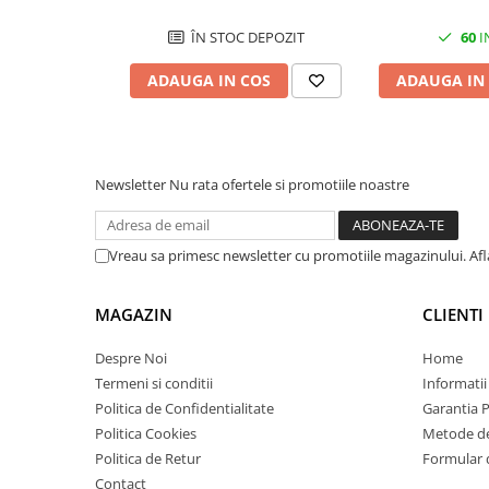
Imprimante 3D
ÎN STOC DEPOZIT
60
I
Accesorii imprimante 3D
ADAUGA IN COS
ADAUGA IN
Filament imprimanta 3D
Laptopuri
Laptopuri / notebookuri
Laptopuri gaming
Newsletter
Nu rata ofertele si promotiile noastre
Ultrabookuri
Laptop-uri 2 in 1
Vreau sa primesc newsletter cu promotiile magazinului. Af
Accesorii laptop
Mini PC AI
MAGAZIN
CLIENTI
Piese si accesorii
Despre Noi
Home
Accesorii Printing
Termeni si conditii
Informatii
Ribbon
Politica de Confidentialitate
Garantia 
Politica Cookies
Metode de
Desktop PC
Politica de Retur
Formular 
PC Office
Contact