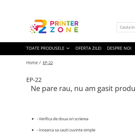
Toate Produsele
Imprimante
Imprimante laser
TOATE PRODUSELE
OFERTA ZILEI
DESPRE NOI
Imprimante cu jet
Multifunctionale laser
Home /
EP-22
Multifunctionale cu jet
Imprimante etichete
EP-22
Ne pare rau, nu am gasit produ
Imprimante termice
Scanere
Imprimante matriciale
Accesorii imprimante
- Verifica de doua ori scrierea
Accesorii multifunctionale
- Incearca sa cauti cuvinte simple
Piese schimb