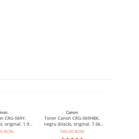
anon
Canon
on CRG-069Y,
Toner Canon CRG-069HBK,
Multifunction
), original, 1.9k
negru (black), original, 7.6k
Sensys MF3
gini
pagini
Ton
00 RON
749,00 RON
1.34