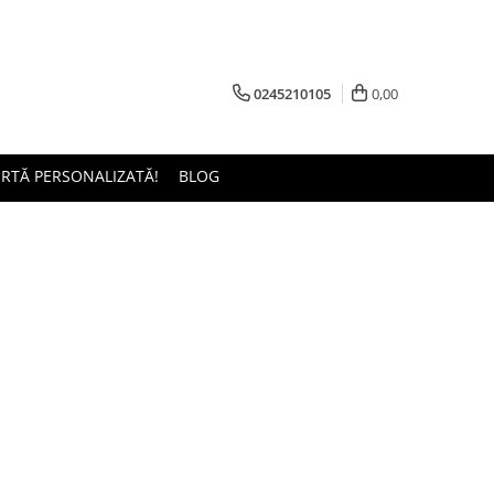
0245210105
0,00
ERTĂ PERSONALIZATĂ!
BLOG