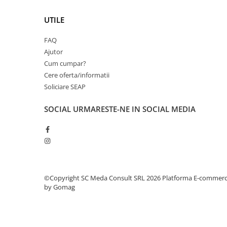
PC Gaming
UTILE
Workstation
All-in-One PC
FAQ
Mini PC
Ajutor
Cum cumpar?
Monitoare
Cere oferta/informatii
Monitoare LED
Soliciare SEAP
Accesorii monitoare
SOCIAL
URMARESTE-NE IN SOCIAL MEDIA
Componente
Placi video
Procesoare
Placi de baza
Memorii RAM
©Copyright SC Meda Consult SRL 2026
Platforma E-commer
by Gomag
SSD-uri interne
Hard disk-uri interne
Surse