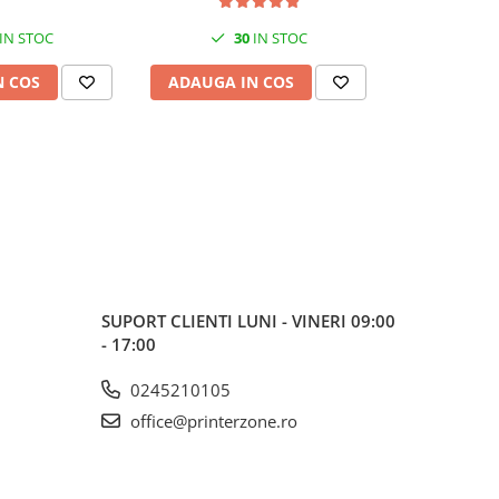
IN STOC
30
IN STOC
ÎN S
N COS
ADAUGA IN COS
ADAUGA 
SUPORT CLIENTI
LUNI - VINERI 09:00
- 17:00
0245210105
office@printerzone.ro