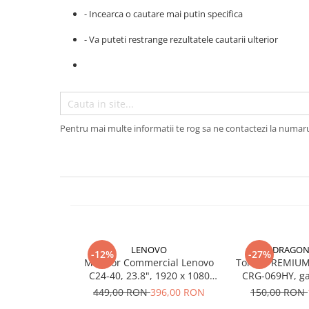
- Incearca o cautare mai putin specifica
Plottere
Consumabile imprimanta
- Va puteti restrange rezultatele cautarii ulterior
Tonere
Drum unit
Capete imprimare
Cartuse inkjet si cerneala
Pentru mai multe informatii te rog sa ne contactezi la numar
Hartie
Ribbon
Developer
Consumabile imprimanta
compatibile
Tonere compatibile
LENOVO
DRAGON
-12%
-27%
Cartuse compatibile
Monitor Commercial Lenovo
Toner PREMIUM
C24-40, 23.8", 1920 x 1080
CRG-069HY, gal
Drum unit compatibile
pixeli, Black, 3 ani Garantie
compatibil, 
449,00 RON
396,00 RON
150,00 RON
Printare 3D