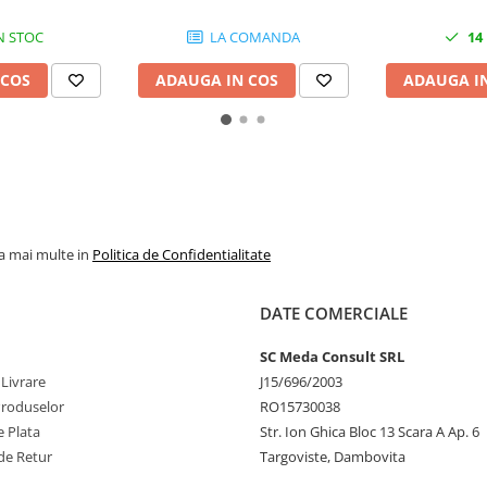
N STOC
LA COMANDA
14
 COS
ADAUGA IN COS
ADAUGA I
la mai multe in
Politica de Confidentialitate
DATE COMERCIALE
SC Meda Consult SRL
 Livrare
J15/696/2003
Produselor
RO15730038
 Plata
Str. Ion Ghica Bloc 13 Scara A Ap. 6
de Retur
Targoviste, Dambovita