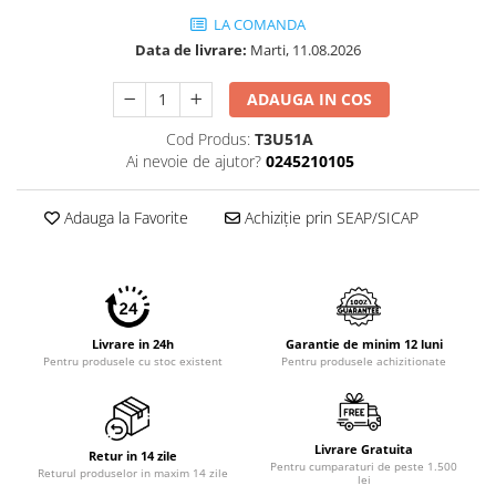
Imprimante 3D
LA COMANDA
Accesorii imprimante 3D
Data de livrare:
Marti, 11.08.2026
Filament imprimanta 3D
ADAUGA IN COS
Laptopuri
Cod Produs:
T3U51A
Laptopuri / notebookuri
Ai nevoie de ajutor?
0245210105
Laptopuri gaming
Ultrabookuri
Adauga la Favorite
Achiziție prin SEAP/SICAP
Laptop-uri 2 in 1
Accesorii laptop
Mini PC AI
Piese si accesorii
Livrare in 24h
Garantie de minim 12 luni
Pentru produsele cu stoc existent
Pentru produsele achizitionate
Accesorii Printing
Ribbon
Desktop PC
Livrare Gratuita
Retur in 14 zile
Pentru cumparaturi de peste 1.500
PC Office
Returul produselor in maxim 14 zile
lei