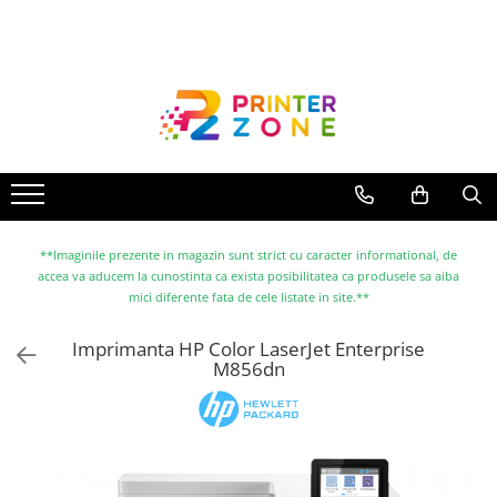
Toate Produsele
Imprimante
Imprimante laser
Imprimante cu jet
Multifunctionale laser
Multifunctionale cu jet
**Imaginile prezente in magazin sunt strict cu caracter informational, de
accea va aducem la cunostinta ca exista posibilitatea ca produsele sa aiba
Imprimante etichete
mici diferente fata de cele listate in site.**
Imprimante termice
Imprimanta HP Color LaserJet Enterprise
Scanere
M856dn
Imprimante matriciale
Accesorii imprimante
Accesorii multifunctionale
Piese schimb