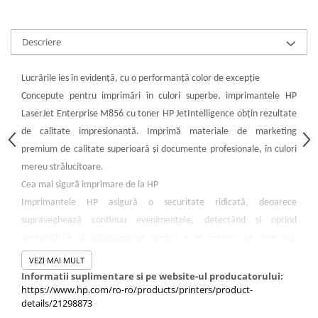
PC Gaming
Workstation
Descriere
All-in-One PC
Mini PC
Lucrările ies în evidenţă, cu o performanţă color de excepţie
Monitoare
Concepute pentru imprimări în culori superbe, imprimantele HP
Monitoare LED
LaserJet Enterprise M856 cu toner HP JetIntelligence obţin rezultate
de calitate impresionantă. Imprimă materiale de marketing
Accesorii monitoare
premium de calitate superioară şi documente profesionale, în culori
Componente
mereu strălucitoare.
Placi video
Cea mai sigură imprimare de la HP
Procesoare
Imprimantele HP asigură o securitate ridicată, deoarece
Placi de baza
supraveghează continuu evenimentele, detectând și oprind
amenințările și adaptându-se pentru a le preveni pe cele noi.
Memorii RAM
Imprimantele HP dispun de mijloace de autoapărare împotriva
VEZI MAI MULT
SSD-uri interne
atacurilor, astfel încât nu sunt necesare intervenții din partea
Informatii suplimentare si pe website-ul producatorului:
Hard disk-uri interne
https://www.hp.com/ro-ro/products/printers/product-
personalului IT.
details/21298873
Surse
Întreruperi minime, productivitate maximă