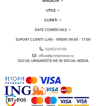
MAGAZIN
Antene & amplificatoare semnal
UTILE
Camere IP
CLIENTI
Accesorii retelistica
PDU
DATE COMERCIALE
UPS & Stabilizatoare
SUPORT CLIENTI
LUNI - VINERI 09:00 - 17:00
UPS-uri
0245210105
Baterii UPS
office@printerzone.ro
Accesorii UPS
SOCIAL
URMARESTE-NE IN SOCIAL MEDIA
Servere, Storage & NAS
Servere NAS
Servere
SSD enterprise
HDD enterprise
DAS (Direct Attached Storage)