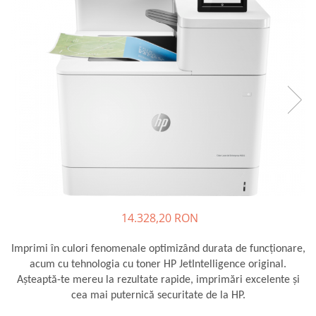
Plottere
Consumabile imprimanta
Tonere
Drum unit
Capete imprimare
Cartuse inkjet si cerneala
Hartie
Ribbon
Developer
Consumabile imprimanta
14.328,20 RON
compatibile
Tonere compatibile
Imprimi în culori fenomenale optimizând durata de funcţionare,
Cartuse compatibile
acum cu tehnologia cu toner HP JetIntelligence original.
Aşteaptă-te mereu la rezultate rapide, imprimări excelente şi
Drum unit compatibile
cea mai puternică securitate de la HP.
Printare 3D