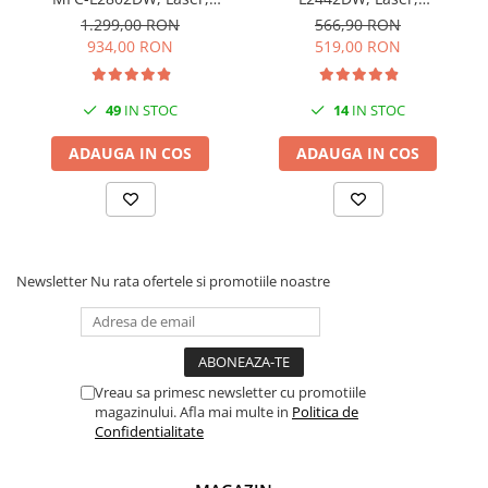
videoconferinta
Monocrom, Wi-Fi, USB, ADF,
Monocrom, A4, 30 ppm,
1.299,00 RON
566,90 RON
A4, Duplex, 32ppm
Wireless, USB 2.0
934,00 RON
519,00 RON
Alte periferice
Accesorii PC
49
IN STOC
14
IN STOC
Retelistica
Routere
ADAUGA IN COS
ADAUGA IN COS
Switch-uri
Access Point-uri
Cabluri retea
Newsletter
Nu rata ofertele si promotiile noastre
Sisteme Mesh WiFi
Placi de retea
Conectori & mufe retea
Rack-uri & accesorii rack
Vreau sa primesc newsletter cu promotiile
magazinului. Afla mai multe in
Politica de
Patch panel-uri
Confidentialitate
Injectoare PoE
Modemuri