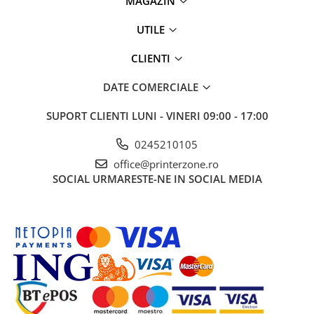
MAGAZIN
Antene & amplificatoare semnal
UTILE
Camere IP
CLIENTI
Accesorii retelistica
PDU
DATE COMERCIALE
UPS & Stabilizatoare
SUPORT CLIENTI
LUNI - VINERI 09:00 - 17:00
UPS-uri
0245210105
Baterii UPS
office@printerzone.ro
Accesorii UPS
SOCIAL
URMARESTE-NE IN SOCIAL MEDIA
Servere, Storage & NAS
Servere NAS
Servere
SSD enterprise
HDD enterprise
DAS (Direct Attached Storage)