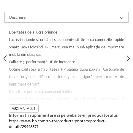
PC Gaming
Workstation
Descriere
All-in-One PC
Mini PC
Libertatea de a lucra oriunde
Monitoare
Lucrezi oriunde şi oricând şi economiseşti timp cu comenzile rapide
Monitoare LED
Smart Tasks folosind HP Smart, cea mai bună aplicaţie de imprimare
mobilă din clasa sa.
Accesorii monitoare
Calitate şi performanţă HP de încredere
Componente
Obţine calitatea şi fiabilitatea HP pagină după pagină. Cartuşele de
Placi video
toner originale HP cu JetIntelligence asigură performanţe de
Procesoare
imprimare de vârf.
Placi de baza
Securitate puternică, conexiuni fiabile
Beneficiezi de securitate puternică, creată pentru detectarea şi
Memorii RAM
oprirea atacurilor, şi de Wi-Fi™ cu două benzi pentru conexiuni mai
VEZI MAI MULT
SSD-uri interne
rapide şi mai fiabile.
Informatii suplimentare si pe website-ul producatorului:
Hard disk-uri interne
https://www.hp.com/ro-ro/products/printers/product-
Cea mai bună aplicaţie de imprimare mobilă din clasa sa.
details/29448871
Surse
Imprimă şi scanează simplu de la dispozitivul mobil cu HP Smart.