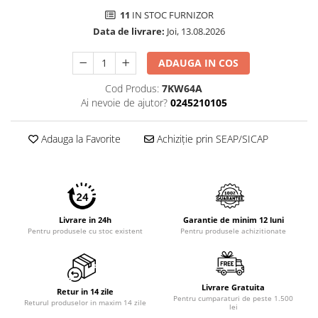
Imprimante 3D
11
IN STOC FURNIZOR
Accesorii imprimante 3D
Data de livrare:
Joi, 13.08.2026
Filament imprimanta 3D
ADAUGA IN COS
Laptopuri
Cod Produs:
7KW64A
Laptopuri / notebookuri
Ai nevoie de ajutor?
0245210105
Laptopuri gaming
Ultrabookuri
Adauga la Favorite
Achiziție prin SEAP/SICAP
Laptop-uri 2 in 1
Accesorii laptop
Mini PC AI
Livrare in 24h
Garantie de minim 12 luni
Piese si accesorii
Pentru produsele cu stoc existent
Pentru produsele achizitionate
Accesorii Printing
Ribbon
Desktop PC
Livrare Gratuita
Retur in 14 zile
Pentru cumparaturi de peste 1.500
PC Office
Returul produselor in maxim 14 zile
lei