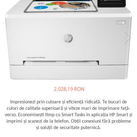
Plottere
Consumabile imprimanta
Tonere
Drum unit
Capete imprimare
Cartuse inkjet si cerneala
Hartie
Ribbon
Developer
2.028,19 RON
Consumabile imprimanta
compatibile
Impresionezi prin culoare şi eficienţă ridicată. Te bucuri de
Tonere compatibile
culori de calitate superioară şi viteze mari de imprimare faţă-
Cartuse compatibile
verso. Economiseşti timp cu Smart Tasks în aplicaţia HP Smart şi
imprimi şi scanezi de la telefon. Obţii conexiuni fără probleme
Drum unit compatibile
şi soluţii de securitate puternică.
Printare 3D