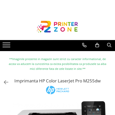
Toate Produsele
Imprimante
Imprimante laser
Imprimante cu jet
Multifunctionale laser
Multifunctionale cu jet
**Imaginile prezente in magazin sunt strict cu caracter informational, de
accea va aducem la cunostinta ca exista posibilitatea ca produsele sa aiba
Imprimante etichete
mici diferente fata de cele listate in site.**
Imprimante termice
Imprimanta HP Color LaserJet Pro M255dw
Scanere
Imprimante matriciale
Accesorii imprimante
Accesorii multifunctionale
Piese schimb