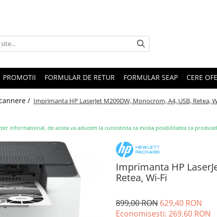
PROMOTII
FORMULAR DE RETUR
FORMULAR SEAP
CERE OF
Scannere /
Imprimanta HP LaserJet M209DW, Monocrom, A4, USB, Retea, Wi
ter informational, de accea va aducem la cunostinta ca exista posibilitatea ca produsele s
Imprimanta HP LaserJ
Retea, Wi-Fi
899,00 RON
629,40 RON
Economisesti:
269,60
RON