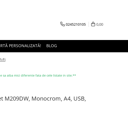
0245210105
0,00
ERTĂ PERSONALIZATĂ!
BLOG
-Fi
a aiba mici diferente fata de cele listate in site.**
et M209DW, Monocrom, A4, USB,