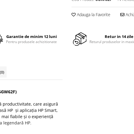
Adauga la Favorite
Achi
Garantie de minim 12 luni
Retur in 14 zile
Pentru produsele achizitionate
Returul produselor in maxi
(0)
(6GW62F)
productivitate, care asigură
asă HP şi aplicaţia HP Smart,
ai fiabile şi o experienţă
ea legendară HP.