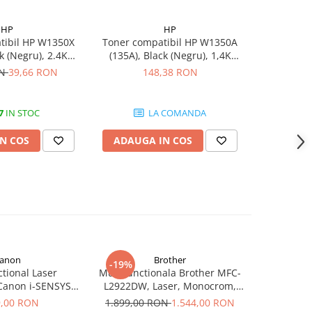
HP
HP
-48%
tibil HP W1350X
Toner compatibil HP W1350A
Toner co
ck (Negru), 2.4K
(135A), Black (Negru), 1,4K
(135X), 
agini
pagini
ON
39,66 RON
148,38 RON
191,9
7
IN STOC
LA COMANDA
N COS
ADAUGA IN COS
ADAUG
anon
Brother
-19%
-16%
tional Laser
Multifunctionala Brother MFC-
Multifunct
anon i-SENSYS
L2922DW, Laser, Monocrom,
L2600D,
, Duplex, Wi-Fi,
Format A4, Duplex, Retea, Wi-Fi,
Form
9,00 RON
1.899,00 RON
1.544,00 RON
726,00