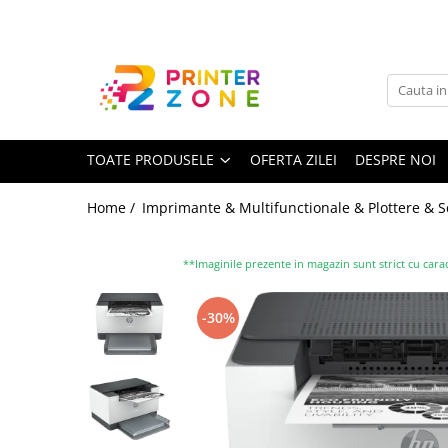
Toate Produsele
Imprimante
Imprimante laser
TOATE PRODUSELE
OFERTA ZILEI
DESPRE NOI
Imprimante cu jet
Multifunctionale laser
Home /
Imprimante & Multifunctionale & Plottere & 
Multifunctionale cu jet
Imprimante etichete
**Imaginile prezente in magazin sunt strict cu carac
Imprimante termice
-30%
Scanere
Imprimante matriciale
Accesorii imprimante
Accesorii multifunctionale
Piese schimb