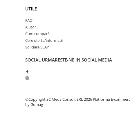
Antene & amplificatoare semnal
UTILE
Camere IP
FAQ
Accesorii retelistica
Ajutor
Cum cumpar?
PDU
Cere oferta/informatii
UPS & Stabilizatoare
Soliciare SEAP
UPS-uri
SOCIAL
URMARESTE-NE IN SOCIAL MEDIA
Baterii UPS
Accesorii UPS
Servere, Storage & NAS
Servere NAS
Servere
©Copyright SC Meda Consult SRL 2026
Platforma E-commer
SSD enterprise
by Gomag
HDD enterprise
DAS (Direct Attached Storage)