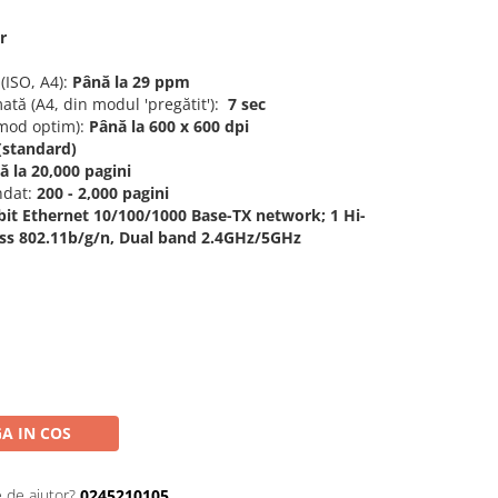
r
(ISO, A4):
Până la 29 ppm
tă (A4, din modul 'pregătit'):
7 sec
mod optim):
Până la 600 x 600 dpi
(standard)
 la 20,000 pagini
ndat:
200 - 2,000 pagini
bit Ethernet 10/100/1000 Base-TX network; 1 Hi-
ess 802.11b/g/n, Dual band 2.4GHz/5GHz
A IN COS
e de ajutor?
0245210105