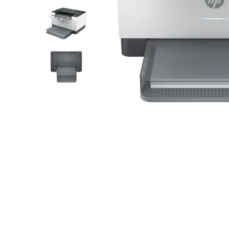
Plottere
Consumabile imprimanta
Tonere
Drum unit
Capete imprimare
Cartuse inkjet si cerneala
Hartie
Distribuie
Ribbon
pe
Facebook
Developer
Consumabile imprimanta
compatibile
Tonere compatibile
Cartuse compatibile
Drum unit compatibile
Printare 3D