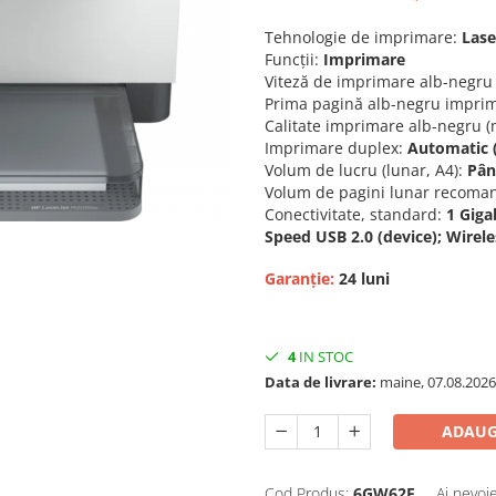
Tehnologie de imprimare:
Lase
Funcţii:
Imprimare
Viteză de imprimare alb-negru 
Prima pagină alb-negru imprima
Calitate imprimare alb-negru (
Imprimare duplex:
Automatic 
Volum de lucru (lunar, A4):
Până
Volum de pagini lunar recoma
Conectivitate, standard:
1 Giga
Speed USB 2.0 (device); Wirel
Garanție:
24 luni
4
IN STOC
Data de livrare:
maine, 07.08.2026
ADAUG
Cod Produs:
6GW62F
Ai nevoi