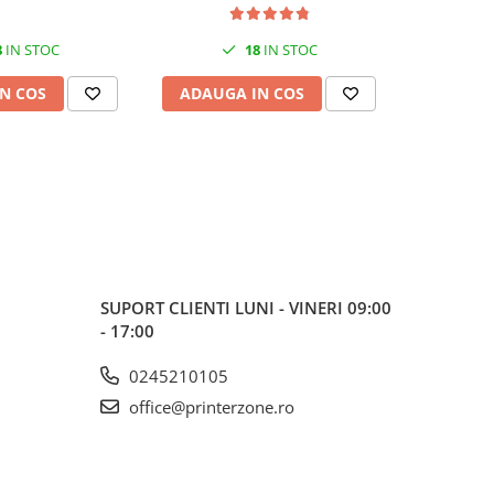
200x1200 dpi
NFC, Fax
8
IN STOC
18
IN STOC
N COS
ADAUGA IN COS
ADAUG
SUPORT CLIENTI
LUNI - VINERI 09:00
- 17:00
0245210105
office@printerzone.ro