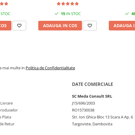
pm
36 ppm, 1
eastă clasă HP.
ţe mari.
 STOC
15
IN STOC
4
 încape aproape oriunde.
COS
ADAUGA IN COS
ADAUGA I
i mai rapide şi mai fiabile
u resetare automată.
e
 ghidează la fiecare pas, cu
la mai multe in
Politica de Confidentialitate
DATE COMERCIALE
SC Meda Consult SRL
 Livrare
J15/696/2003
Produselor
RO15730038
 Plata
Str. Ion Ghica Bloc 13 Scara A Ap. 6
de Retur
Targoviste, Dambovita