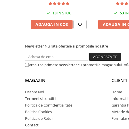
32p
viteză de imprimare faţă-verso din ac
videoconferinta
Dimensiuni reduse. Performan
13
IN STOC
53
IN
Alte periferice
Un dispozitiv LaserJet atât de compact, încât
Accesorii PC
ADAUGA IN COS
ADAUGA IN 
Conexiunea ta fiabilă
Retelistica
Bucură-te de o acoperire mai mare şi de conexiun
Routere
folosind conectivitatea Wi-Fi™ dual band c
Newsletter
Nu rata ofertele si promotiile noastre
Switch-uri
Instalare fără problem
Începi rapid lucrul cu configurarea simplă care te
Access Point-uri
aplicaţia HP Smart.
Vreau sa primesc newsletter cu promotiile magazinului. Af
Cabluri retea
Sisteme Mesh WiFi
MAGAZIN
CLIENTI
Placi de retea
Despre Noi
Home
Conectori & mufe retea
Termeni si conditii
Informatii
Rack-uri & accesorii rack
Politica de Confidentialitate
Garantia 
Patch panel-uri
Politica Cookies
Metode de
Politica de Retur
Formular 
Injectoare PoE
Contact
Modemuri