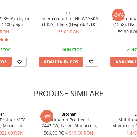
fără probleme şi butoanele şi
HP
-34%
enţă de imprimare intuitivă.
W1350A), negru
Toner compatibil HP W1350A
Toner compa
l, 1100 pagini
(135A), Black (Negru), 1,1K
(135X), Bla
pagini
p
 RON
66,09 RON
59,99 R
 STOC
19
IN STOC
10
COS
ADAUGA IN COS
ADAUGA I
tă imprimantă laser care
ificată HP FSC®, poți ajuta la
, soluții inteligente
PRODUSE SIMILARE
gendară HP.
er
Brother
C
-8%
 Brother MFC-
Imprimanta Brother HL-
Multifunc
in această clasă
r, Monocrom,
L2442DW, Laser, Monocrom,
Monocrom C
lte pagini cu cea mai mare
, A4, Duplex,
A4, 30 ppm, Wireless, USB 2.0
MF461dw II A4
922,00 RON
566,90 RON
519,00 RON
1.44