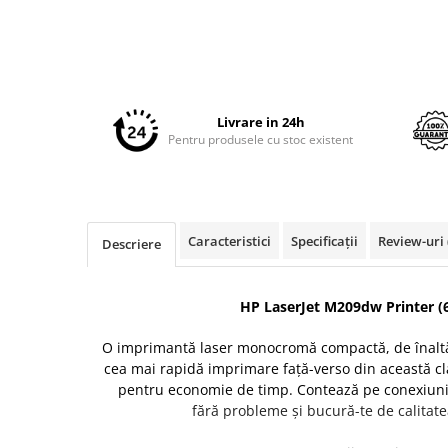
Imprimante 3D
Accesorii imprimante 3D
Filament imprimanta 3D
Laptopuri
Livrare in 24h
Laptopuri / notebookuri
Pentru produsele cu stoc existent
Laptopuri gaming
Ultrabookuri
Laptop-uri 2 in 1
Caracteristici
Specificații
Review-uri
Descriere
Accesorii laptop
Mini PC AI
HP LaserJet M209dw Printer 
Piese si accesorii
Accesorii Printing
O imprimantă laser monocromă compactă, de înaltă 
cea mai rapidă imprimare faţă-verso din această cl
Ribbon
pentru economie de timp. Contează pe conexiuni m
Desktop PC
fără probleme şi bucură-te de calitat
PC Office