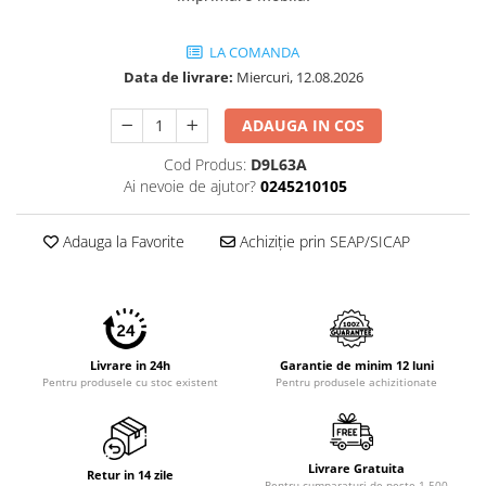
LA COMANDA
Data de livrare:
Miercuri, 12.08.2026
ADAUGA IN COS
Cod Produs:
D9L63A
Ai nevoie de ajutor?
0245210105
Adauga la Favorite
Achiziție prin SEAP/SICAP
Livrare in 24h
Garantie de minim 12 luni
Pentru produsele cu stoc existent
Pentru produsele achizitionate
Livrare Gratuita
Retur in 14 zile
Pentru cumparaturi de peste 1.500