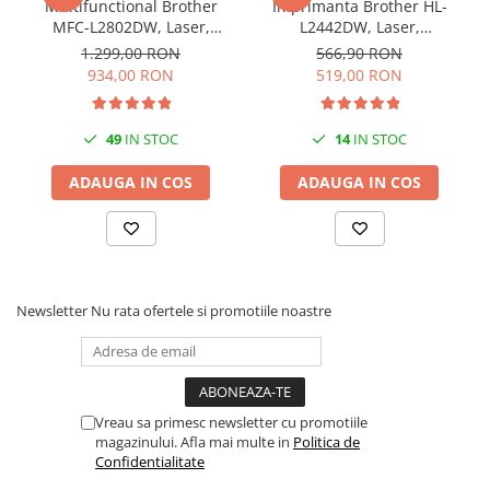
Multifunctional Brother
Imprimanta Brother HL-
MFC-L2802DW, Laser,
L2442DW, Laser,
Monocrom, Wi-Fi, USB, ADF,
Monocrom, A4, 30 ppm,
1.299,00 RON
566,90 RON
A4, Duplex, 32ppm
Wireless, USB 2.0
934,00 RON
519,00 RON
49
IN STOC
14
IN STOC
ADAUGA IN COS
ADAUGA IN COS
Newsletter
Nu rata ofertele si promotiile noastre
Vreau sa primesc newsletter cu promotiile
magazinului. Afla mai multe in
Politica de
Confidentialitate