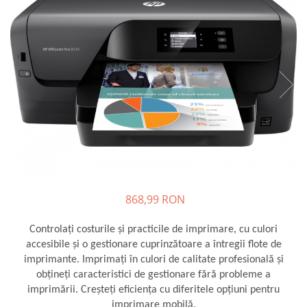
SSD-uri externe
Camere IP
Hard disk-uri externe
Accesorii retelistica
Card reader
PDU
Placi captura
Adaptoare PCI / PCIe
868,99 RON
Controlaţi costurile şi practicile de imprimare, cu culori
accesibile şi o gestionare cuprinzătoare a întregii flote de
imprimante. Imprimaţi în culori de calitate profesională şi
obţineţi caracteristici de gestionare fără probleme a
imprimării. Creşteţi eficienţa cu diferitele opţiuni pentru
imprimare mobilă.