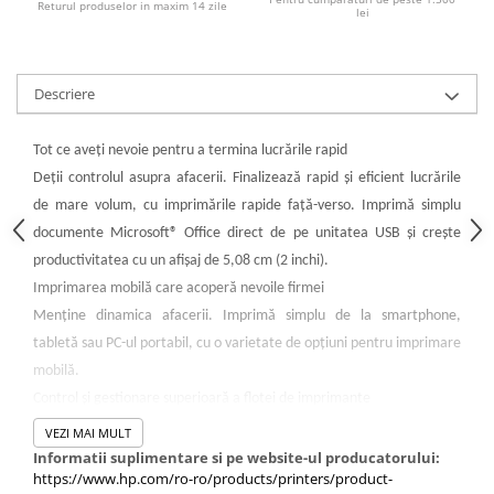
Returul produselor in maxim 14 zile
lei
Descriere
Tot ce aveţi nevoie pentru a termina lucrările rapid
Deţii controlul asupra afacerii. Finalizează rapid şi eficient lucrările
de mare volum, cu imprimările rapide faţă-verso. Imprimă simplu
documente Microsoft® Office direct de pe unitatea USB şi creşte
productivitatea cu un afişaj de 5,08 cm (2 inchi).
Imprimarea mobilă care acoperă nevoile firmei
Menţine dinamica afacerii. Imprimă simplu de la smartphone,
tabletă sau PC-ul portabil, cu o varietate de opţiuni pentru imprimare
mobilă.
Control şi gestionare superioară a flotei de imprimante
Obţineţi tot ce aveţi nevoie pentru a gestiona simplu mediul de
VEZI MAI MULT
imprimare, de la drivere până la implementare şi politici. Datorită
Informatii suplimentare si pe website-ul producatorului:
https://www.hp.com/ro-ro/products/printers/product-
suportului pentru HP PCL 6, HP PCL 5c şi HP PS, vă puteţi extinde