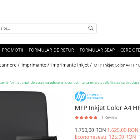
PROMOTII
FORMULAR DE RETUR
FORMULAR SEAP
CERE OF
Scannere /
Imprimante /
Imprimante Inkjet /
MFP Inkjet Color A4 HP O
ter informational, de accea va aducem la cunostinta ca exista posibilitatea ca produsele s
MFP Inkjet Color A4 HP
1 Review
1.750,00 RON
1.625,00 RON
Economisesti:
125,00
RON