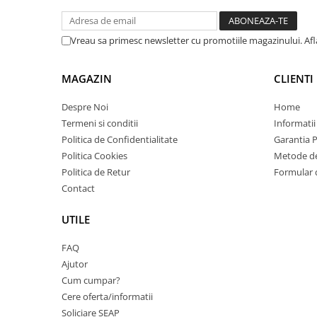
PC Gaming
Workstation
Vreau sa primesc newsletter cu promotiile magazinului. Af
All-in-One PC
Mini PC
MAGAZIN
CLIENTI
Monitoare
Despre Noi
Home
Monitoare LED
Termeni si conditii
Informatii
Accesorii monitoare
Politica de Confidentialitate
Garantia 
Politica Cookies
Metode de
Componente
Politica de Retur
Formular 
Placi video
Contact
Procesoare
Placi de baza
UTILE
Memorii RAM
FAQ
SSD-uri interne
Ajutor
Cum cumpar?
Hard disk-uri interne
Cere oferta/informatii
Surse
Soliciare SEAP