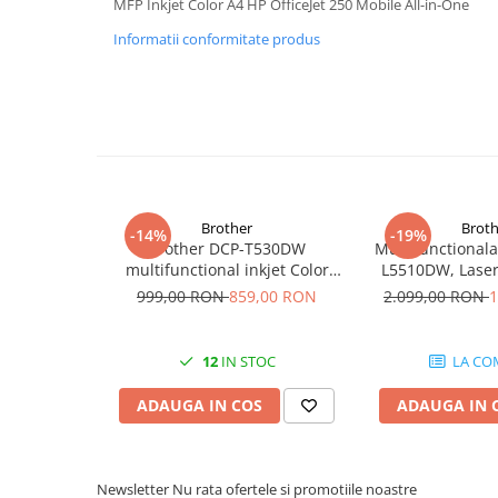
MFP Inkjet Color A4 HP OfficeJet 250 Mobile All-in-One
Imprimante 3D
Informatii conformitate produs
Accesorii imprimante 3D
Filament imprimanta 3D
Laptopuri
Laptopuri / notebookuri
Laptopuri gaming
Ultrabookuri
Brother
Broth
-14%
-19%
Brother DCP-T530DW
Multifunctional
Laptop-uri 2 in 1
multifunctional inkjet Color
L5510DW, Lase
Accesorii laptop
Duplex Wifi Garantie 5 ani
Format A4, Duple
999,00 RON
859,00 RON
2.099,00 RON
1
Mini PC AI
Piese si accesorii
12
IN STOC
LA CO
Accesorii Printing
ADAUGA IN COS
ADAUGA IN 
Ribbon
Desktop PC
PC Office
Newsletter
Nu rata ofertele si promotiile noastre