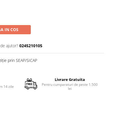
A IN COS
 de ajutor?
0245210105
ziție prin SEAP/SICAP
Livrare Gratuita
Pentru cumparaturi de peste 1.500
m 14 zile
lei