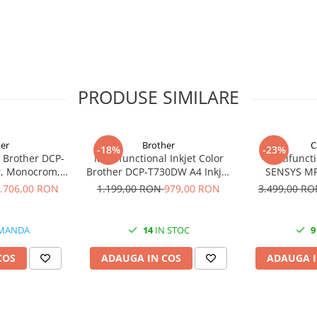
PRODUSE SIMILARE
er
Brother
C
-18%
-23%
a Brother DCP-
Multifunctional Inkjet Color
Multifuncti
r, Monocrom,
Brother DCP-T730DW A4 Inkjet
SENSYS MF
x, Retea, Wi-Fi
Ciss Duplex Wi-Fi Garantie 5
Monocrom, Fo
.706,00 RON
1.199,00 RON
979,00 RON
3.499,00 R
Ani -
Retea,
MANDA
14
IN STOC
9
COS
ADAUGA IN COS
ADAUGA I