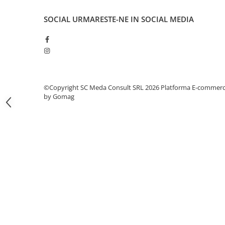
Carcase
SOCIAL
URMARESTE-NE IN SOCIAL MEDIA
Coolere CPU
Ventilatoare
Pasta termica
Placi video profesionale
SSD-uri externe
©Copyright SC Meda Consult SRL 2026
Platforma E-commer
by Gomag
Hard disk-uri externe
Card reader
Placi captura
Adaptoare PCI / PCIe
Periferice PC
Mouse
Tastaturi
Kit mouse si tastatura
Web-cam-uri si sisteme