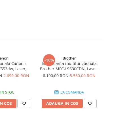
anon
Brother
-10%
-27%
onala Canon i-
Imprimanta multifunctionala
Multifunct
553dw, Laser,
Brother MFC-L9630CDN, Laser,
MF275dw,
rmat A4, Duplex,
Color, Format A4, Duplex,
Format A4, 
ON
2.699,00 RON
6.190,00 RON
5.560,00 RON
1.499,0
 Wi-Fi, Fax
Retea, NFC, Fax
IN STOC
LA COMANDA
N COS
ADAUGA IN COS
ADAUG