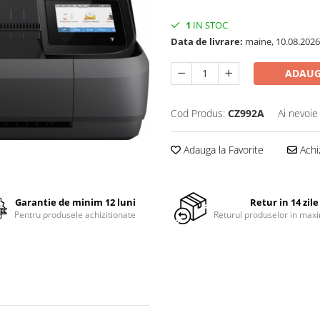
1
IN STOC
Data de livrare:
maine, 10.08.2026
ADAUG
Cod Produs:
CZ992A
Ai nevoie
Adauga la Favorite
Achi
Garantie de minim 12 luni
Retur in 14 zile
Pentru produsele achizitionate
Returul produselor in maxi