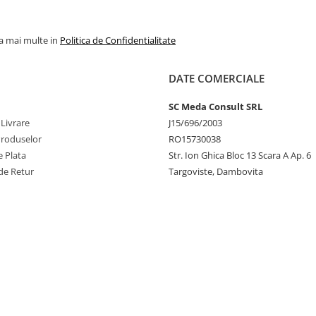
la mai multe in
Politica de Confidentialitate
DATE COMERCIALE
SC Meda Consult SRL
 Livrare
J15/696/2003
Produselor
RO15730038
 Plata
Str. Ion Ghica Bloc 13 Scara A Ap. 6
de Retur
Targoviste, Dambovita