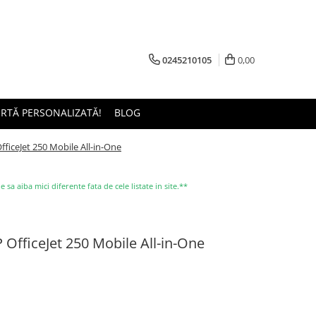
0245210105
0,00
ERTĂ PERSONALIZATĂ!
BLOG
fficeJet 250 Mobile All-in-One
a aiba mici diferente fata de cele listate in site.**
 OfficeJet 250 Mobile All-in-One