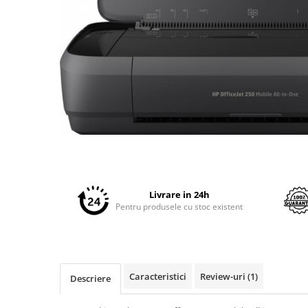
Plottere
Consumabile imprimanta
Tonere
Drum unit
Capete imprimare
Cartuse inkjet si cerneala
Hartie
Distribuie
pe
Ribbon
Facebook
Developer
Livrare in 24h
Consumabile imprimanta
Pentru produsele cu stoc existent
compatibile
Tonere compatibile
Cartuse compatibile
Caracteristici
Review-uri
(1)
Drum unit compatibile
Descriere
Printare 3D