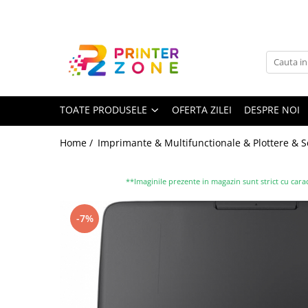
Toate Produsele
Imprimante
Imprimante laser
TOATE PRODUSELE
OFERTA ZILEI
DESPRE NOI
Imprimante cu jet
Multifunctionale laser
Home /
Imprimante & Multifunctionale & Plottere & 
Multifunctionale cu jet
Imprimante etichete
**Imaginile prezente in magazin sunt strict cu carac
Imprimante termice
-7%
Scanere
Imprimante matriciale
Accesorii imprimante
Accesorii multifunctionale
Piese schimb