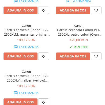
LA COMANDA
LA COMANDA
SSD-uri externe
Camere IP
ADAUGA IN COS
ADAUGA IN COS
Hard disk-uri externe
Accesorii retelistica
Card reader
PDU
Canon
Canon
Placi captura
Cartus cerneala Canon PGI-
Cartus cerneala Canon PGI-
Adaptoare PCI / PCIe
2500XLM, magenta, original,
2500XL, patru culori (Cyan,
1295 pagini, 19.3 ml
Magenta, Yellow, Black),
109,17 RON
479,00 RON
original, 2500 pagini, 70.9 ml.
LA COMANDA
2
IN STOC
ADAUGA IN COS
ADAUGA IN COS
Canon
Cartus cerneala Canon PGI-
2500XLY, galben (yellow),
original, 1755 pagini, 70 ml.
109,17 RON
LA COMANDA
ADAUGA IN COS