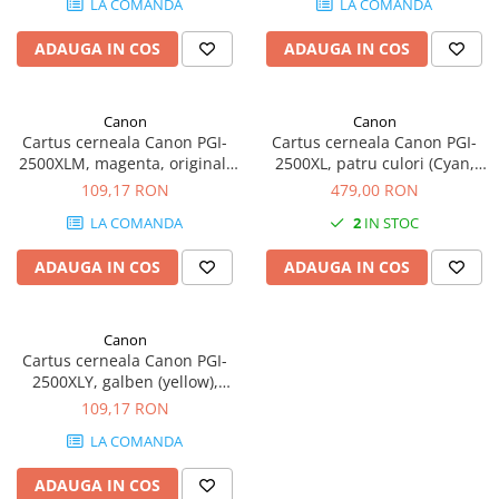
LA COMANDA
LA COMANDA
SSD-uri externe
Camere IP
ADAUGA IN COS
ADAUGA IN COS
Hard disk-uri externe
Accesorii retelistica
Card reader
PDU
Canon
Canon
Placi captura
Cartus cerneala Canon PGI-
Cartus cerneala Canon PGI-
Adaptoare PCI / PCIe
2500XLM, magenta, original,
2500XL, patru culori (Cyan,
1295 pagini, 19.3 ml
Magenta, Yellow, Black),
109,17 RON
479,00 RON
original, 2500 pagini, 70.9 ml.
LA COMANDA
2
IN STOC
ADAUGA IN COS
ADAUGA IN COS
Canon
Cartus cerneala Canon PGI-
2500XLY, galben (yellow),
original, 1755 pagini, 70 ml.
109,17 RON
LA COMANDA
ADAUGA IN COS