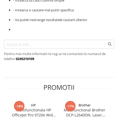
- Incearca sa cauti cuvinte simple
SSD-uri externe
Camere IP
- Incearca o cautare mai putin specifica
Hard disk-uri externe
Accesorii retelistica
- Va puteti restrange rezultatele cautarii ulterior
Card reader
PDU
Placi captura
Adaptoare PCI / PCIe
Pentru mai multe informatii te rog sa ne contactezi la numarul de
telefon
0245210105
PROMOTII
HP
Brother
-18%
-17%
Multifunctionala HP
Multifunctional Brother
Mu
OfficeJet Pro 9720e Wide
DCP-L2640DN, Laser,