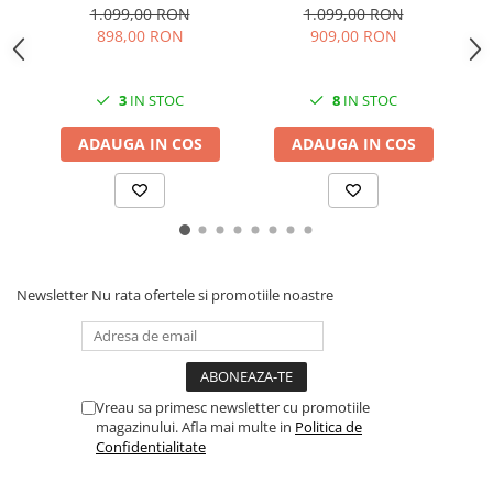
Format AiO, Inkjet, Color,
Monocrom, A4, Duplex,
C
1.099,00 RON
1.099,00 RON
A4, ADF, Wi-Fi, USB,
Retea, USB, ADF, 34ppm
898,00 RON
909,00 RON
22ppm
3
IN STOC
8
IN STOC
ADAUGA IN COS
ADAUGA IN COS
Newsletter
Nu rata ofertele si promotiile noastre
Vreau sa primesc newsletter cu promotiile
magazinului. Afla mai multe in
Politica de
Confidentialitate