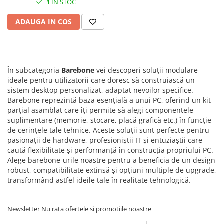
1
IN STOC
1 TB, Qualcomm Adreno,
Plottere
Windows 11 Pro, Zabriskie
ADAUGA IN COS
Beige
Consumabile imprimanta
Tonere
Drum unit
Capete imprimare
În subcategoria
Barebone
vei descoperi soluții modulare
ideale pentru utilizatorii care doresc să construiască un
Cartuse inkjet si cerneala
sistem desktop personalizat, adaptat nevoilor specifice.
Barebone reprezintă baza esențială a unui PC, oferind un kit
Hartie
parțial asamblat care îți permite să alegi componentele
Ribbon
suplimentare (memorie, stocare, placă grafică etc.) în funcție
de cerințele tale tehnice. Aceste soluții sunt perfecte pentru
Developer
pasionații de hardware, profesioniștii IT și entuziaștii care
Consumabile imprimanta
caută flexibilitate și performanță în construcția propriului PC.
compatibile
Alege barebone-urile noastre pentru a beneficia de un design
robust, compatibilitate extinsă și opțiuni multiple de upgrade,
Tonere compatibile
transformând astfel ideile tale în realitate tehnologică.
Cartuse compatibile
Drum unit compatibile
Newsletter
Nu rata ofertele si promotiile noastre
Printare 3D