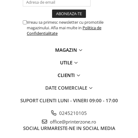
Imprimante 3D
Accesorii imprimante 3D
Vreau sa primesc newsletter cu promotiile
Filament imprimanta 3D
magazinului. Afla mai multe in
Politica de
Laptopuri
Confidentialitate
Laptopuri / notebookuri
MAGAZIN
Laptopuri gaming
Ultrabookuri
UTILE
Laptop-uri 2 in 1
CLIENTI
Accesorii laptop
DATE COMERCIALE
Mini PC AI
Piese si accesorii
SUPORT CLIENTI
LUNI - VINERI 09:00 - 17:00
Accesorii Printing
0245210105
Ribbon
office@printerzone.ro
Desktop PC
SOCIAL
URMARESTE-NE IN SOCIAL MEDIA
PC Office