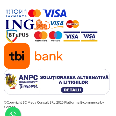
PC Gaming
Workstation
All-in-One PC
Mini PC
Monitoare
Monitoare LED
Accesorii monitoare
Componente
Placi video
Procesoare
Placi de baza
Memorii RAM
SSD-uri interne
©Copyright SC Meda Consult SRL 2026
Platforma E-commerce by
Hard disk-uri interne
Gomag
Surse