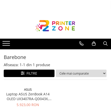
Toate Produsele
Imprimante
Imprimante laser
Imprimante cu jet
Multifunctionale laser
Barebone
Multifunctionale cu jet
Imprimante etichete
Afiseaza:
1-
1
din
1
produse
Imprimante termice
FILTRE
Scanere
Imprimante matriciale
ASUS
Laptop ASUS ZenBook A14
Accesorii imprimante
OLED UX3407RA-QD043X,
Accesorii multifunctionale
Snapdragon X Elite X1E-78-
5.923,00 RON
100, 14 inch, RAM 16 GB, SSD
Piese schimb