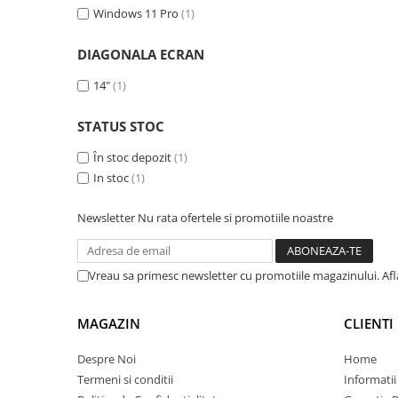
Imprimante 3D
Windows 11 Pro
(1)
Accesorii imprimante 3D
DIAGONALA ECRAN
Filament imprimanta 3D
14"
(1)
Laptopuri
Laptopuri / notebookuri
STATUS STOC
Laptopuri gaming
În stoc depozit
(1)
Ultrabookuri
In stoc
(1)
Laptop-uri 2 in 1
Newsletter
Nu rata ofertele si promotiile noastre
Accesorii laptop
Mini PC AI
Vreau sa primesc newsletter cu promotiile magazinului. Af
Piese si accesorii
Accesorii Printing
MAGAZIN
CLIENTI
Ribbon
Desktop PC
Despre Noi
Home
PC Office
Termeni si conditii
Informatii