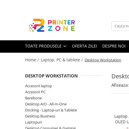
Toate Produsele
Imprimante
Imprimante laser
TOATE PRODUSELE
OFERTA ZILEI
DESPRE NOI
Imprimante cu jet
Multifunctionale laser
Home /
Laptop, PC & tablete /
Desktop Workstation
Multifunctionale cu jet
Imprimante etichete
Deskt
DESKTOP WORKSTATION
Imprimante termice
Afiseaza:
Accesorii laptop
Scanere
Accesorii PC
Barebone
Imprimante matriciale
Desktop AIO - All-In-One
Accesorii imprimante
Docking - Laptop-uri & Tablete
Desktop Business
Laptop
Accesorii multifunctionale
OLED 
Laptopuri
Snapdra
Piese schimb
Desktop Consumer & Gaming
5