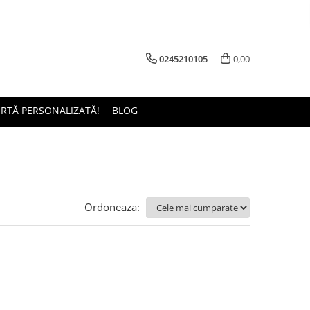
0245210105
0,00
ERTĂ PERSONALIZATĂ!
BLOG
Ordoneaza: