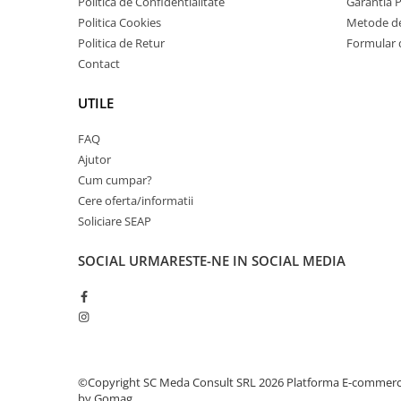
Politica de Confidentialitate
Garantia 
PC Gaming
Politica Cookies
Metode de
Workstation
Politica de Retur
Formular 
All-in-One PC
Contact
Mini PC
UTILE
Monitoare
FAQ
Monitoare LED
Ajutor
Accesorii monitoare
Cum cumpar?
Componente
Cere oferta/informatii
Placi video
Soliciare SEAP
Procesoare
SOCIAL
URMARESTE-NE IN SOCIAL MEDIA
Placi de baza
Memorii RAM
SSD-uri interne
Hard disk-uri interne
©Copyright SC Meda Consult SRL 2026
Platforma E-commer
Surse
by Gomag