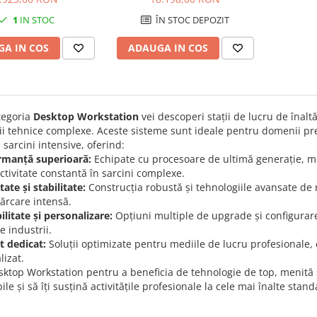
inch, RAM 16 GB, SSD
până la 5.5 GHz - vPro
1
IN STOC
ÎN STOC DEPOZIT
Qualcomm Adreno,
Enterprise - RAM 64 GB - SSD
 11 Pro, Zabriskie
1 TB - Criptare TCG Opal,
A IN COS
ADAUGA IN COS
Beige
NVMe, Performanță - Grafică
Intel -
tegoria
Desktop Workstation
vei descoperi stații de lucru de înalt
ții tehnice complexe. Aceste sisteme sunt ideale pentru domenii pr
e sarcini intensive, oferind:
rmanță superioară:
Echipate cu procesoare de ultimă generație, mem
tivitate constantă în sarcini complexe.
itate și stabilitate:
Construcția robustă și tehnologiile avansate de r
ărcare intensă.
ilitate și personalizare:
Opțiuni multiple de upgrade și configurare,
e industrii.
t dedicat:
Soluții optimizate pentru mediile de lucru profesionale,
lizat.
ktop Workstation pentru a beneficia de tehnologie de top, menită s
le și să îți susțină activitățile profesionale la cele mai înalte stan