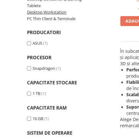
100, 14 
Tablete
Plottere
1 TB, 
Desktop Workstation
Windows
Consumabile imprimanta
PC Thin Client & Terminale
ADAUG
Tonere
PRODUCATORI
Drum unit
ASUS
(1)
Capete imprimare
În subca
Cartuse inkjet si cerneala
PROCESOR
și aplica
Hartie
3D și alt
Snapdragon
(1)
Perfo
Ribbon
produc
Developer
Fiabil
CAPACITATE STOCARE
de înc
Consumabile imprimanta
1 TB
(1)
Scalab
compatibile
divers
Tonere compatibile
Supor
CAPACITATE RAM
centra
Cartuse compatibile
16 GB
(1)
Alege Des
Drum unit compatibile
remarcabi
SISTEM DE OPERARE
Printare 3D