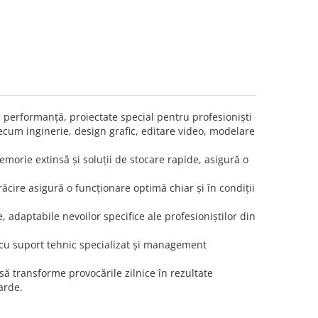
ă performanță, proiectate special pentru profesioniști
ecum inginerie, design grafic, editare video, modelare
orie extinsă și soluții de stocare rapide, asigură o
ăcire asigură o funcționare optimă chiar și în condiții
 adaptabile nevoilor specifice ale profesioniștilor din
 cu suport tehnic specializat și management
ă transforme provocările zilnice în rezultate
darde.