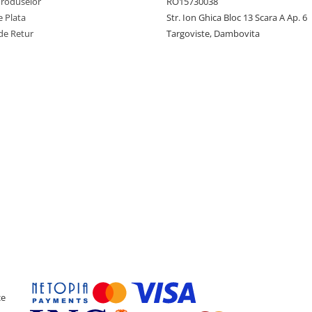
Produselor
RO15730038
 Plata
Str. Ion Ghica Bloc 13 Scara A Ap. 6
de Retur
Targoviste, Dambovita
ce