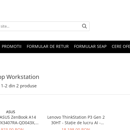
PROMOTII
FORMULAR DE RETUR
FORMULAR SEAP
CERE OF
op Workstation
1-
2
din
2
produse
ASUS
 ASUS ZenBook A14
Lenovo ThinkStation P3 Gen 2
UX3407RA-QD043X,
30HT - Stație de lucru AI -
gon X Elite X1E-78-
tower 1 x Core Ultra 7 265K /
.923,00 RON
18.198,00 RON