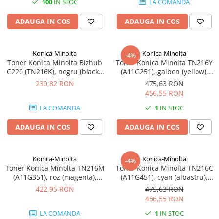
100
IN STOC
LA COMANDA
SSD-uri externe
Camere IP
ADAUGA IN COS
ADAUGA IN COS
Hard disk-uri externe
Accesorii retelistica
Card reader
PDU
Konica-Minolta
Konica-Minolta
-4%
Placi captura
Toner Konica Minolta Bizhub
Toner Konica Minolta TN216Y
Adaptoare PCI / PCIe
C220 (TN216K), negru (black),
(A11G251), galben (yellow),
original, 29.000 pagini
original, 26.000 pagini
230,82 RON
475,63 RON
456,55 RON
LA COMANDA
1
IN STOC
ADAUGA IN COS
ADAUGA IN COS
Konica-Minolta
Konica-Minolta
-4%
Toner Konica Minolta TN216M
Toner Konica Minolta TN216C
(A11G351), roz (magenta),
(A11G451), cyan (albastru),
original, 26.000 pagini
original, 26.000 pagini
422,95 RON
475,63 RON
456,55 RON
LA COMANDA
1
IN STOC