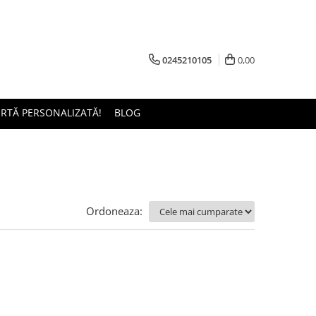
0245210105
0,00
ERTĂ PERSONALIZATĂ!
BLOG
Ordoneaza: