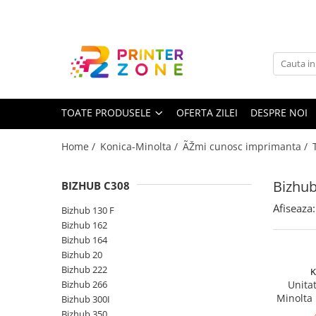
Toate Produsele
Imprimante
Imprimante laser
TOATE PRODUSELE
OFERTA ZILEI
DESPRE NOI
Imprimante cu jet
Multifunctionale laser
Home /
Konica-Minolta /
ÃŽmi cunosc imprimanta /
Multifunctionale cu jet
Imprimante etichete
Bizhu
BIZHUB C308
Imprimante termice
Afiseaza:
Bizhub 130 F
Scanere
Bizhub 162
Bizhub 164
Imprimante matriciale
Bizhub 20
Accesorii imprimante
Bizhub 222
K
Bizhub 266
Unitat
Accesorii multifunctionale
Minolta
Bizhub 300I
Black (N
Piese schimb
Bizhub 350