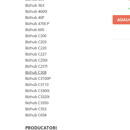
Bizhub 363
Plottere
Bizhub 4000I
Consumabile imprimanta
Bizhub 40P
ADAUG
Tonere
Bizhub 4700 P
Bizhub 600
Drum unit
Bizhub C200
Capete imprimare
Bizhub C203
Bizhub C220
Cartuse inkjet si cerneala
Bizhub C227
Hartie
Bizhub C250I
Bizhub C257I
Ribbon
Bizhub C308
Developer
Bizhub C3100P
Bizhub C3110
Consumabile imprimanta
Bizhub C3300I
compatibile
Bizhub C3320I
Tonere compatibile
Bizhub C3350
Cartuse compatibile
Bizhub C353
Bizhub C658
Drum unit compatibile
Printare 3D
PRODUCATORI