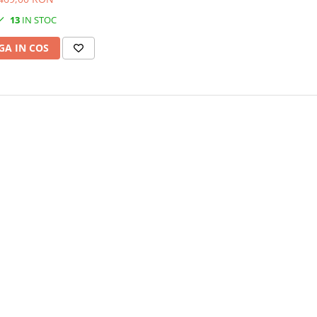
pagini
13
IN STOC
A IN COS