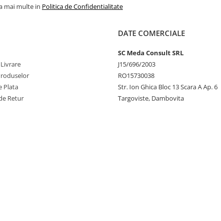
la mai multe in
Politica de Confidentialitate
DATE COMERCIALE
SC Meda Consult SRL
 Livrare
J15/696/2003
Produselor
RO15730038
 Plata
Str. Ion Ghica Bloc 13 Scara A Ap. 6
de Retur
Targoviste, Dambovita