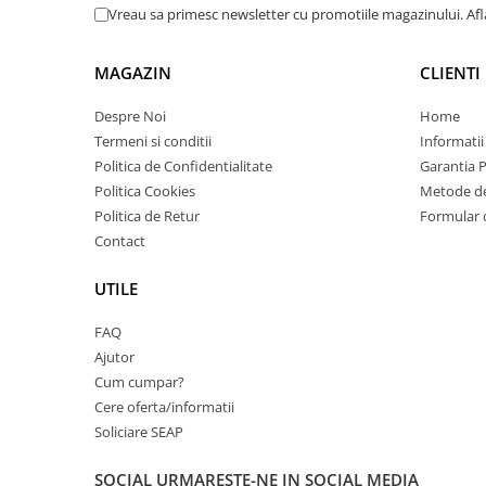
PC Gaming
Vreau sa primesc newsletter cu promotiile magazinului. Af
Workstation
MAGAZIN
CLIENTI
All-in-One PC
Mini PC
Despre Noi
Home
Termeni si conditii
Informatii
Monitoare
Politica de Confidentialitate
Garantia 
Monitoare LED
Politica Cookies
Metode de
Accesorii monitoare
Politica de Retur
Formular 
Componente
Contact
Placi video
UTILE
Procesoare
FAQ
Placi de baza
Ajutor
Memorii RAM
Cum cumpar?
SSD-uri interne
Cere oferta/informatii
Soliciare SEAP
Hard disk-uri interne
Surse
SOCIAL
URMARESTE-NE IN SOCIAL MEDIA