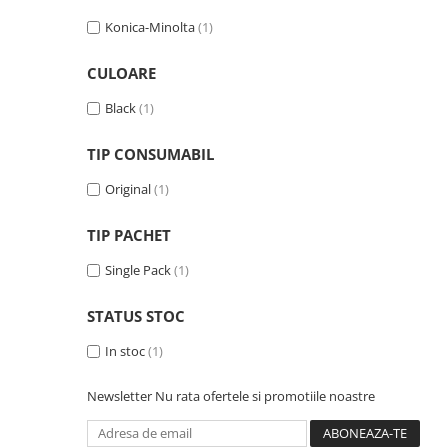
Imprimante 3D
Konica-Minolta
(1)
Accesorii imprimante 3D
CULOARE
Filament imprimanta 3D
Laptopuri
Black
(1)
Laptopuri / notebookuri
TIP CONSUMABIL
Laptopuri gaming
Original
(1)
Ultrabookuri
Laptop-uri 2 in 1
TIP PACHET
Accesorii laptop
Single Pack
(1)
Mini PC AI
Piese si accesorii
STATUS STOC
Accesorii Printing
In stoc
(1)
Ribbon
Newsletter
Nu rata ofertele si promotiile noastre
Desktop PC
PC Office