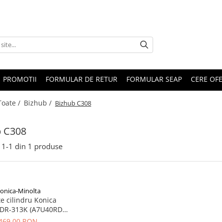
PROMOTII
FORMULAR DE RETUR
FORMULAR SEAP
CERE OF
Toate /
Bizhub /
Bizhub C308
b C308
1-
1
din
1
produse
onica-Minolta
e cilindru Konica
 DR-313K (A7U40RD)
egru), original, 150k
469,00 RON