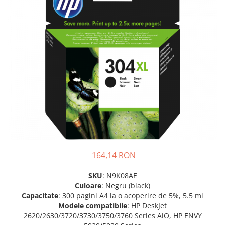
Plottere
Consumabile imprimanta
Tonere
Drum unit
Capete imprimare
Cartuse inkjet si cerneala
Hartie
Ribbon
Developer
Consumabile imprimanta
164,14 RON
compatibile
Tonere compatibile
SKU
: N9K08AE
Culoare
: Negru (black)
Cartuse compatibile
Capacitate
: 300 pagini A4 la o acoperire de 5%, 5.5 ml
Drum unit compatibile
Modele compatibile
: HP DeskJet
2620/2630/3720/3730/3750/3760 Series AiO, HP ENVY
Printare 3D