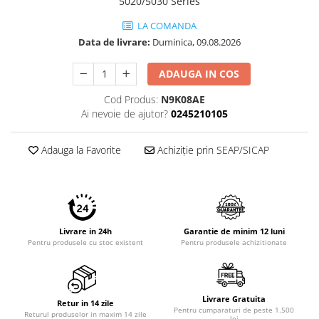
5020/5030 Series
Imprimante 3D
LA COMANDA
Accesorii imprimante 3D
Data de livrare:
Duminica, 09.08.2026
Filament imprimanta 3D
ADAUGA IN COS
Laptopuri
Laptopuri / notebookuri
Cod Produs:
N9K08AE
Ai nevoie de ajutor?
0245210105
Laptopuri gaming
Ultrabookuri
Adauga la Favorite
Achiziție prin SEAP/SICAP
Laptop-uri 2 in 1
Accesorii laptop
Mini PC AI
Piese si accesorii
Livrare in 24h
Garantie de minim 12 luni
Accesorii Printing
Pentru produsele cu stoc existent
Pentru produsele achizitionate
Ribbon
Desktop PC
Livrare Gratuita
PC Office
Retur in 14 zile
Pentru cumparaturi de peste 1.500
Returul produselor in maxim 14 zile
lei