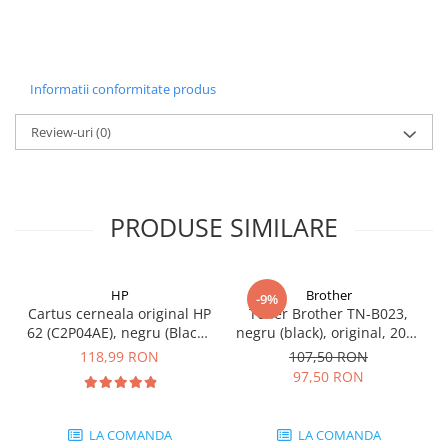
Carcase
Coolere CPU
Ventilatoare
Informatii conformitate produs
Pasta termica
Review-uri
(0)
Placi video profesionale
SSD-uri externe
Hard disk-uri externe
PRODUSE SIMILARE
Card reader
Placi captura
HP
Brother
Adaptoare PCI / PCIe
-9%
Cartus cerneala original HP
Toner Brother TN-B023,
Periferice PC
62 (C2P04AE), negru (Black),
negru (black), original, 2000
200 pagini
pagini
Mouse
118,99 RON
107,50 RON
97,50 RON
Tastaturi
Kit mouse si tastatura
LA COMANDA
LA COMANDA
Web-cam-uri si sisteme