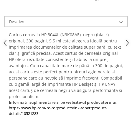
PC Gaming
Workstation
All-in-One PC
Descriere
Mini PC
Cartuș cerneala HP 304XL (N9K08AE), negru (black),
Monitoare
original, 300 pagini, 5.5 ml este alegerea ideală pentru
imprimarea documentelor de calitate superioară, cu text
Monitoare LED
clar și grafică precisă. Acest cartuș de cerneală original
Accesorii monitoare
HP oferă rezultate consistente și fiabile, la un preț
Componente
avantajos. Cu o capacitate mare de până la 300 de pagini,
acest cartuș este perfect pentru birouri aglomerate și
Placi video
persoane care au nevoie să imprime frecvent. Compatibil
Procesoare
cu o gamă largă de imprimante HP DeskJet și HP ENVY,
acest cartuș de cerneală negru vă asigură performanță și
Placi de baza
profesionalism.
Memorii RAM
Informatii suplimentare si pe website-ul producatorului:
https://www.hp.com/ro-ro/products/ink-toner/product-
SSD-uri interne
details/10521283
Hard disk-uri interne
Surse