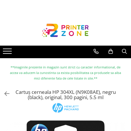
Toate Produsele
Imprimante
Imprimante laser
Imprimante cu jet
Multifunctionale laser
Multifunctionale cu jet
**Imaginile prezente in magazin sunt strict cu caracter informational, de
accea va aducem la cunostinta ca exista posibilitatea ca produsele sa aiba
Imprimante etichete
mici diferente fata de cele listate in site.**
Imprimante termice
Cartuș cerneala HP 304XL (N9K08AE), negru
Scanere
(black), original, 300 pagini, 5.5 ml
Imprimante matriciale
Accesorii imprimante
Accesorii multifunctionale
Piese schimb