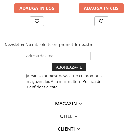
videoconferinta
ADAUGA IN COS
ADAUGA IN COS
Alte periferice
Accesorii PC
Retelistica
Routere
Newsletter
Nu rata ofertele si promotiile noastre
Switch-uri
Access Point-uri
Cabluri retea
Vreau sa primesc newsletter cu promotiile
Sisteme Mesh WiFi
magazinului. Afla mai multe in
Politica de
Confidentialitate
Placi de retea
Conectori & mufe retea
MAGAZIN
Rack-uri & accesorii rack
UTILE
Patch panel-uri
Injectoare PoE
CLIENTI
Modemuri