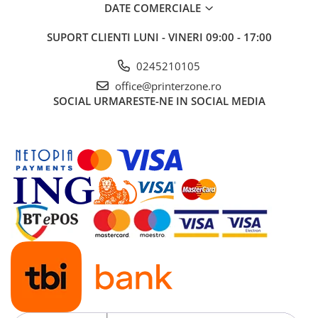
DATE COMERCIALE
Antene & amplificatoare semnal
SUPORT CLIENTI
LUNI - VINERI 09:00 - 17:00
Camere IP
Accesorii retelistica
0245210105
office@printerzone.ro
PDU
SOCIAL
URMARESTE-NE IN SOCIAL MEDIA
UPS & Stabilizatoare
UPS-uri
Baterii UPS
Accesorii UPS
Servere, Storage & NAS
Servere NAS
Servere
SSD enterprise
HDD enterprise
DAS (Direct Attached Storage)