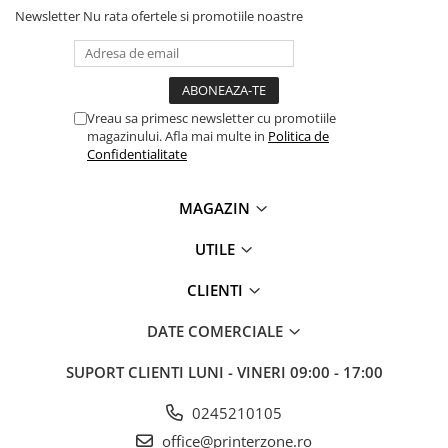
Newsletter
Nu rata ofertele si promotiile noastre
videoconferinta
Alte periferice
Accesorii PC
Retelistica
Vreau sa primesc newsletter cu promotiile
Routere
magazinului. Afla mai multe in
Politica de
Confidentialitate
Switch-uri
Access Point-uri
MAGAZIN
Cabluri retea
UTILE
Sisteme Mesh WiFi
CLIENTI
Placi de retea
Conectori & mufe retea
DATE COMERCIALE
Rack-uri & accesorii rack
SUPORT CLIENTI
LUNI - VINERI 09:00 - 17:00
Patch panel-uri
0245210105
Injectoare PoE
office@printerzone.ro
Modemuri