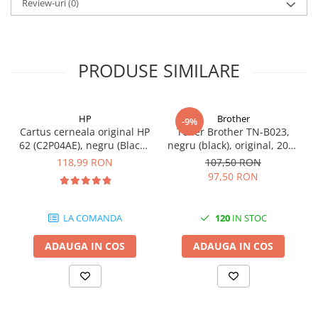
Review-uri
(0)
Carcase
Coolere CPU
Ventilatoare
PRODUSE SIMILARE
Pasta termica
Placi video profesionale
HP
Brother
SSD-uri externe
-9%
Cartus cerneala original HP
Toner Brother TN-B023,
Hard disk-uri externe
62 (C2P04AE), negru (Black),
negru (black), original, 2000
200 pagini
pagini
118,99 RON
107,50 RON
Card reader
97,50 RON
Placi captura
Adaptoare PCI / PCIe
LA COMANDA
120
IN STOC
Periferice PC
ADAUGA IN COS
ADAUGA IN COS
Mouse
Tastaturi
Kit mouse si tastatura
Web-cam-uri si sisteme