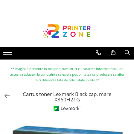
Toate Produsele
Imprimante
Imprimante laser
Imprimante cu jet
Multifunctionale laser
Multifunctionale cu jet
**Imaginile prezente in magazin sunt strict cu caracter informational, de
accea va aducem la cunostinta ca exista posibilitatea ca produsele sa aiba
Imprimante etichete
mici diferente fata de cele listate in site.**
Imprimante termice
Cartus toner Lexmark Black cap. mare
Scanere
X860H21G
Imprimante matriciale
Accesorii imprimante
Accesorii multifunctionale
Piese schimb