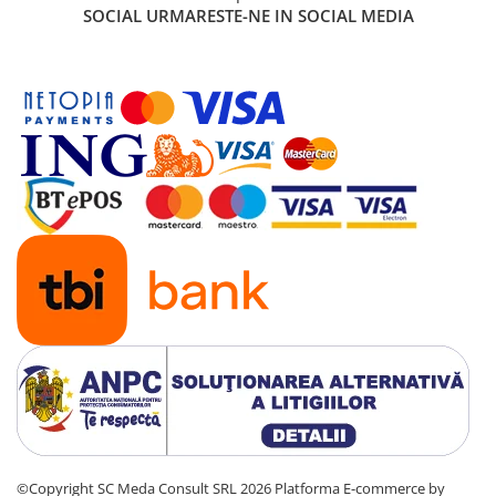
SOCIAL
URMARESTE-NE IN SOCIAL MEDIA
Antene & amplificatoare semnal
Camere IP
Accesorii retelistica
PDU
UPS & Stabilizatoare
UPS-uri
Baterii UPS
Accesorii UPS
Servere, Storage & NAS
Servere NAS
Servere
SSD enterprise
HDD enterprise
DAS (Direct Attached Storage)
©Copyright SC Meda Consult SRL 2026
Platforma E-commerce by