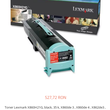
Plottere
Consumabile imprimanta
Tonere
Drum unit
Capete imprimare
Cartuse inkjet si cerneala
Hartie
Ribbon
Developer
Consumabile imprimanta
compatibile
Tonere compatibile
Cartuse compatibile
527,72 RON
Drum unit compatibile
Printare 3D
Toner Lexmark X860H21G, black, 35 k, X860de 3 , X860de 4 , X862de3 ,