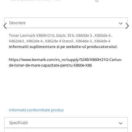
lei
PC Gaming
Workstation
All-in-One PC
Descriere
Mini PC
Toner Lexmark X860H21G, black, 35 k, X860de 3 , X860de 4 ,
Monitoare
X862de3 , X862de 4 , X862de 4 Statoil , X864de 3 , X864de 4
Informatii suplimentare si pe website-ul producatorului:
Monitoare LED
Accesorii monitoare
https://www.lexmark.com/ro_ro/supply/5249/X860H21G-Cartus-
Componente
de-toner-de-mare-capacitate-pentru-X860e-X86
Placi video
Procesoare
Placi de baza
Memorii RAM
SSD-uri interne
Informatii conformitate produs
Hard disk-uri interne
Specificații
Surse