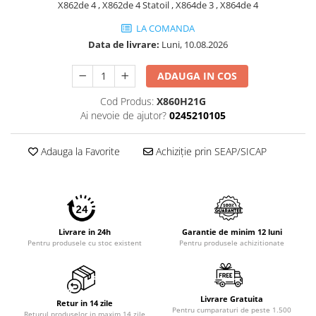
X862de 4 , X862de 4 Statoil , X864de 3 , X864de 4
Imprimante 3D
LA COMANDA
Accesorii imprimante 3D
Data de livrare:
Luni, 10.08.2026
Filament imprimanta 3D
Laptopuri
ADAUGA IN COS
Laptopuri / notebookuri
Cod Produs:
X860H21G
Laptopuri gaming
Ai nevoie de ajutor?
0245210105
Ultrabookuri
Adauga la Favorite
Achiziție prin SEAP/SICAP
Laptop-uri 2 in 1
Accesorii laptop
Mini PC AI
Piese si accesorii
Livrare in 24h
Garantie de minim 12 luni
Accesorii Printing
Pentru produsele cu stoc existent
Pentru produsele achizitionate
Ribbon
Desktop PC
Livrare Gratuita
PC Office
Retur in 14 zile
Pentru cumparaturi de peste 1.500
Returul produselor in maxim 14 zile