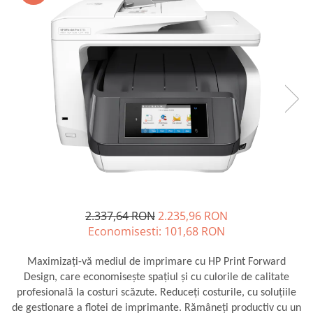
SSD-uri externe
Camere IP
Hard disk-uri externe
Accesorii retelistica
Card reader
PDU
Placi captura
Adaptoare PCI / PCIe
2.337,64 RON
2.235,96 RON
Economisesti:
101,68
RON
Maximizaţi-vă mediul de imprimare cu HP Print Forward
Design, care economiseşte spaţiul şi cu culorile de calitate
profesională la costuri scăzute. Reduceţi costurile, cu soluţiile
de gestionare a flotei de imprimante. Rămâneţi productiv cu un