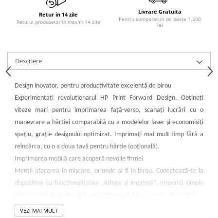
Livrare Gratuita
Retur in 14 zile
Pentru cumparaturi de peste 1.500
Returul produselor in maxim 14 zile
lei
Descriere
Design inovator, pentru productivitate excelentă de birou
Experimentaţi revoluţionarul HP Print Forward Design. Obţineţi
viteze mari pentru imprimarea faţă-verso, scanaţi lucrări cu o
manevrare a hârtiei comparabilă cu a modelelor laser şi economisiţi
spaţiu, graţie designului optimizat. Imprimaţi mai mult timp fără a
reîncărca, cu o a doua tavă pentru hârtie (opţională).
Imprimarea mobilă care acoperă nevoile firmei
Menţii afacerea în mişcare, oriunde ai fi în birou. Conectează-te la
dispozitive cu funcţionalitatea „Atinge şi imprimă”. Imprimă simplu
când şi unde ai nevoie de la smartphone, tabletă sau PC-ul portabil.
Control şi gestionare superioară a flotei de imprimante
VEZI MAI MULT