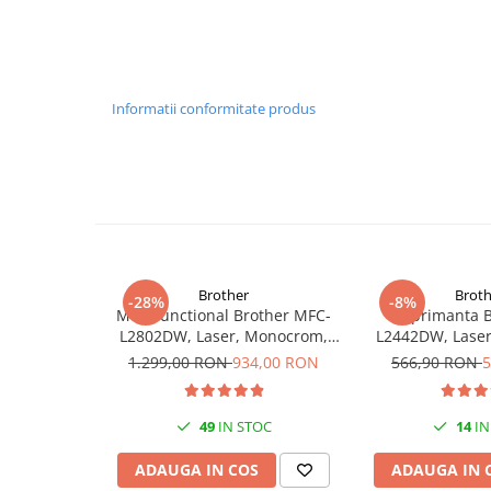
De la consumul redus de energie de doar 0,2 kWh (TEC) pân
PC Gaming
înlocuite individual, economia este prioritară. Cartuşele ne
Workstation
pagini şi cartuşele color un randament de 1.500 de pagini, pe
All-in-One PC
mai puţine întreruperi. Pachetul multiplu cu 4 culori opţional 
Informatii conformitate produs
Mini PC
Productivitate crescută şi uşurinţă în utilizare
Imprimarea, copierea, scanarea sau trimiterea faxurilor este 
Monitoare
de 8,8 cm (3,5”) şi interfaţa cu utilizatorul îmbunătăţită 
Monitoare LED
lângă alimentatorul de coli de mare capacitate, de 250 de 
Accesorii monitoare
documente de 50 de coli, imprimarea faţă-verso şi compatibil
Componente
şi tipuri de hârtie - de la hârtie simplă A4 până la etichete, 
Placi video
copierea faţă-verso a documentelor de identitate – transform
Brother
Broth
-28%
-8%
Procesoare
de la birou într-o activitate simplă.
Multifunctional Brother MFC-
Imprimanta B
L2802DW, Laser, Monocrom,
L2442DW, Lase
Compatibilă cu dispozitive mobile, compatibilă cu servicii cloud
Placi de baza
Wi-Fi, USB, ADF, A4, Duplex,
A4, 30 ppm, Wir
1.299,00 RON
934,00 RON
566,90 RON
5
Compatibilitatea cu Google Cloud Print, Apple AirPrint (iOS
Memorii RAM
32ppm
oferă imprimare şi scanare rapide şi simple de pe dispozitive 
SSD-uri interne
puteţi chiar scana şi salva documente în servicii cloud popula
49
IN STOC
14
IN
Hard disk-uri interne
Evernote, OneNote, OneDrive şi Concur. Modul Punct de
ADAUGA IN COS
ADAUGA IN 
dispozitivelor mobile se pot conecta la imprimantă fără o reţe
Surse