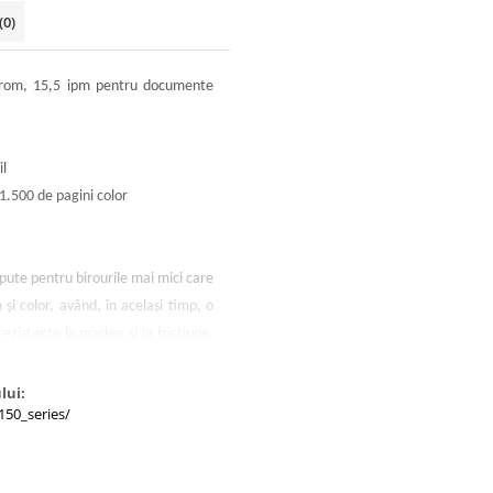
(0)
crom, 15,5 ipm pentru documente
il
1.500 de pagini color
pute pentru birourile mai mici care
i color, având, în acelaşi timp, o
zistente la marker şi la fricţiune,
 clar. Seria Canon MAXIFY MB5150
e monocrom şi la 15,5 ipm pentru
lui:
150_series/
POT) de doar 6 secunde, în timp ce
cana mai rapid ca oricând.