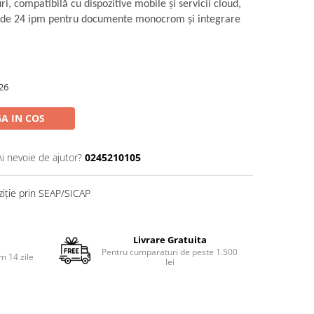
ri, compatibilă cu dispozitive mobile şi servicii cloud,
ă de 24 ipm pentru documente monocrom şi integrare
26
A IN COS
Ai nevoie de ajutor?
0245210105
ziție prin SEAP/SICAP
Livrare Gratuita
Pentru cumparaturi de peste 1.500
m 14 zile
lei