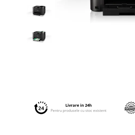
Plottere
Consumabile imprimanta
Tonere
Drum unit
Capete imprimare
Cartuse inkjet si cerneala
Hartie
Distribuie
pe
Ribbon
Facebook
Developer
Consumabile imprimanta
compatibile
Tonere compatibile
Livrare in 24h
Pentru produsele cu stoc existent
Cartuse compatibile
Drum unit compatibile
Printare 3D