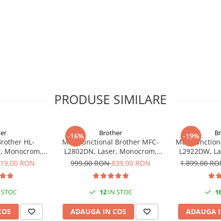
ă la cartuşele color care pot fi
gre oferă un randament ISO de 2.500
rmiţând biroului dvs. să lucreze cu
oferă o imprimare şi mai rentabilă.
simplă, cu ecranul tactil color TFT
ale seriei Canon MAXIFY MB5150. Pe
coli, şi alimentatorul automat de
PRODUSE SIMILARE
itatea cu o varietate de dimensiuni
plicuri, hârtie fotografică şi chiar
ă sarcinile de imprimare obişnuite
er
Brother
B
-16%
-19%
rother HL-
Multifunctional Brother MFC-
Multifunction
r, Monocrom,
L2802DN, Laser, Monocrom,
L2922DW, La
 şi pregătită de lucru
eless, USB 2.0
Ethernet, USB, ADF, 32ppm, A4
Format A4, Dup
19,00 RON
999,00 RON
839,00 RON
1.899,00 R
), Mopria şi aplicaţia Canon PRINT
NF
mobile. Puteţi imprima din cloud şi
re, inclusiv Google Drive, Dropbox,
 STOC
12
IN STOC
1
 acces înseamnă că utilizatorii
COS
ADAUGA IN COS
ADAUGA I
a Wi-Fi.